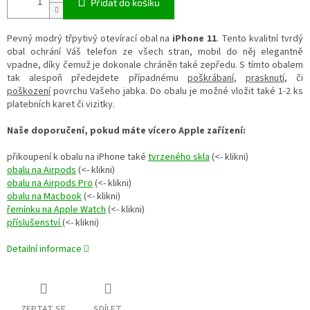
Přidat do košíku
Pevný modrý třpytivý otevírací obal na
iPhone 11
. Tento kvalitní tvrdý
obal ochrání Váš telefon ze všech stran, mobil do něj elegantně
vpadne, díky čemuž je dokonale chráněn také zepředu. S tímto obalem
tak alespoň předejdete případnému
poškrábaní
,
prasknutí
, či
poškození
povrchu Vašeho jabka. Do obalu je možné vložit také 1-2 ks
platebních karet či vizitky.
Naše doporučení, pokud máte vícero Apple zařízení:
přikoupení k obalu na iPhone také
tvrzeného skla
(<- klikni)
obalu na Airpods
(<- klikni)
obalu na Airpods Pro
(<- klikni)
obalu na Macbook
(<- klikni)
řemínku na Apple Watch
(<- klikni)
příslušenství
(<- klikni)
Detailní informace
ZEPTAT SE
SDÍLET