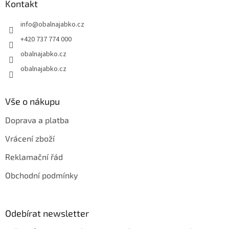
a
Kontakt
t
info
@
obalnajabko.cz
í
+420 737 774 000
obalnajabko.cz
obalnajabko.cz
Vše o nákupu
Doprava a platba
Vrácení zboží
Reklamační řád
Obchodní podmínky
Odebírat newsletter