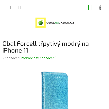
Přejít
NÁKUP
na
obsah
KOŠÍK
Obal Forcell třpytivý modrý na
iPhone 11
Průměrné
5 hodnocení
Podrobnosti hodnocení
hodnocení
produktu
je
5,0
z
5
hvězdiček.