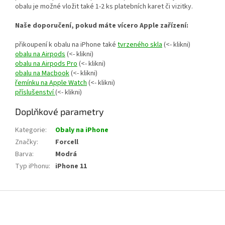
obalu je možné vložit také 1-2 ks platebních karet či vizitky.
Naše doporučení, pokud máte vícero Apple zařízení:
přikoupení k obalu na iPhone také
tvrzeného skla
(<- klikni)
obalu na Airpods
(<- klikni)
obalu na Airpods Pro
(<- klikni)
obalu na Macbook
(<- klikni)
řemínku na Apple Watch
(<- klikni)
příslušenství
(<- klikni)
Doplňkové parametry
Kategorie
:
Obaly na iPhone
Značky
:
Forcell
Barva
:
Modrá
Typ iPhonu
:
iPhone 11
Z
á
p