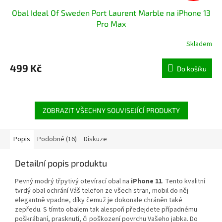
Obal Ideal Of Sweden Port Laurent Marble na iPhone 13
Pro Max
Skladem
499 Kč
Do košíku
ZOBRAZIT VŠECHNY SOUVISEJÍCÍ PRODUKTY
Popis
Podobné (16)
Diskuze
Detailní popis produktu
Pevný modrý třpytivý otevírací obal na
iPhone 11
. Tento kvalitní
tvrdý obal ochrání Váš telefon ze všech stran, mobil do něj
elegantně vpadne, díky čemuž je dokonale chráněn také
zepředu. S tímto obalem tak alespoň předejdete případnému
poškrábaní
,
prasknutí
, či
poškození
povrchu Vašeho jabka. Do