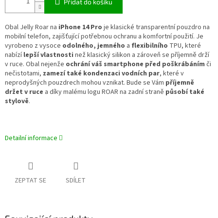
Přidat do košíku
Obal Jelly Roar na
iPhone 14 Pro
je klasické transparentní pouzdro na
mobilní telefon, zajišťující potřebnou ochranu a komfortní použití. Je
vyrobeno z vysoce
odolného, jemného
a
flexibilního
TPU, které
nabízí
lepší vlastnosti
než klasický silikon a zároveň se příjemně drží
v ruce. Obal nejenže
ochrání váš smartphone před poškrábáním
či
nečistotami,
zamezí také kondenzaci vodních par
, které v
neprodyšných pouzdrech mohou vznikat. Bude se Vám
příjemně
držet v ruce
a díky malému logu ROAR na zadní straně
působí také
stylově
.
Detailní informace
ZEPTAT SE
SDÍLET