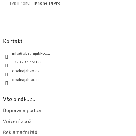
Typ iPhonu
:
iPhone 14 Pro
Z
á
p
a
Kontakt
t
info
@
obalnajabko.cz
í
+420 737 774 000
obalnajabko.cz
obalnajabko.cz
Vše o nákupu
Doprava a platba
Vrácení zboží
Reklamační řád