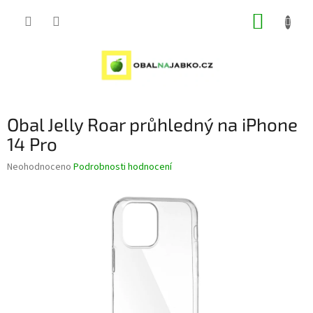
Přejít
NÁKUP
na
obsah
KOŠÍK
Obal Jelly Roar průhledný na iPhone
14 Pro
Průměrné
Neohodnoceno
Podrobnosti hodnocení
hodnocení
produktu
je
0,0
z
5
hvězdiček.