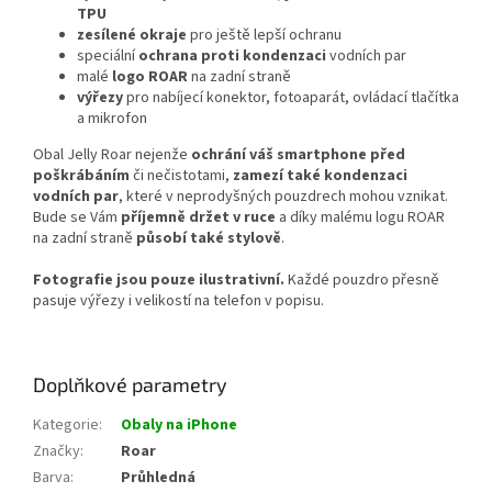
TPU
zesílené okraje
pro ještě lepší ochranu
speciální
ochrana proti kondenzaci
vodních par
malé
logo ROAR
na zadní straně
výřezy
pro nabíjecí konektor, fotoaparát, ovládací tlačítka
a mikrofon
Obal Jelly Roar
nejenže
ochrání váš smartphone před
poškrábáním
či nečistotami,
zamezí také kondenzaci
vodních par
, které v neprodyšných pouzdrech mohou vznikat.
Bude se Vám
příjemně držet v ruce
a díky malému logu ROAR
na zadní straně
působí také stylově
.
Fotografie jsou pouze ilustrativní.
Každé pouzdro přesně
pasuje výřezy i velikostí na telefon v popisu.
Doplňkové parametry
Kategorie
:
Obaly na iPhone
Značky
:
Roar
Barva
:
Průhledná