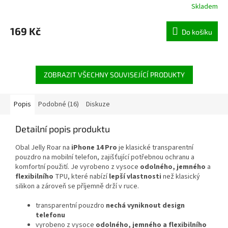
Skladem
169 Kč
Do košíku
ZOBRAZIT VŠECHNY SOUVISEJÍCÍ PRODUKTY
Popis
Podobné (16)
Diskuze
Detailní popis produktu
Obal Jelly Roar na
iPhone 14 Pro
je klasické transparentní
pouzdro na mobilní telefon, zajišťující potřebnou ochranu a
komfortní použití. Je vyrobeno z vysoce
odolného, jemného
a
flexibilního
TPU, které nabízí
lepší vlastnosti
než klasický
silikon a zároveň se příjemně drží v ruce.
transparentní pouzdro
nechá vyniknout design
telefonu
vyrobeno z vysoce
odolného, jemného a flexibilního