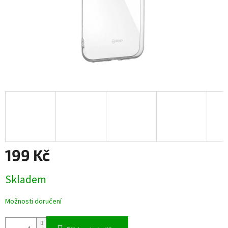
199 Kč
Měrná
Skladem
cena:
Možnosti doručení