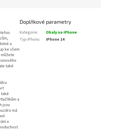
Doplňkové parametry
Kategorie
:
Obaly na iPhone
lefon.
ncům,
Typ iPhonu
:
iPhone 14
dolné a
tup ke všem
e můžete
likonového
ale také
těru
ort
 také
 tlačítkům a
h jsou
pouzdro má
ení
ání a
ednoduchost.