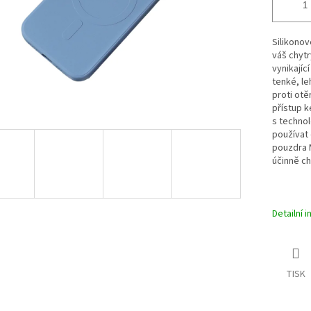
Silikonov
váš chytr
vynikajíc
tenké, le
proti otě
přístup k
s technol
používat 
pouzdra M
účinně ch
Detailní 
TISK