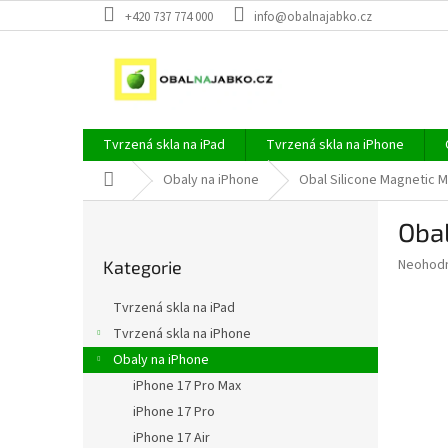
Přejít
+420 737 774 000
info@obalnajabko.cz
na
obsah
Tvrzená skla na iPad
Tvrzená skla na iPhone
Domů
Obaly na iPhone
Obal Silicone Magnetic 
P
Oba
o
Přeskočit
s
Průměr
Neohod
Kategorie
kategorie
t
hodnoce
r
produkt
Tvrzená skla na iPad
a
je
Tvrzená skla na iPhone
0,0
n
z
Obaly na iPhone
n
5
í
iPhone 17 Pro Max
hvězdič
p
iPhone 17 Pro
a
iPhone 17 Air