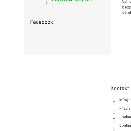
Vybrá
bezp
výro
Facebook
Z
á
p
a
t
Kontakt
í
info
@
+420 7
obalna
obalna