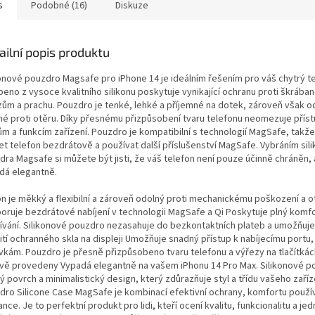
s
Podobné (16)
Diskuze
ailní popis produktu
konové pouzdro Magsafe pro iPhone 14 je ideálním řešením pro váš chytrý te
beno z vysoce kvalitního silikonu poskytuje vynikající ochranu proti škrába
zům a prachu. Pouzdro je tenké, lehké a příjemné na dotek, zároveň však o
né proti otěru. Díky přesnému přizpůsobení tvaru telefonu neomezuje přís
ům a funkcím zařízení. Pouzdro je kompatibilní s technologií MagSafe, takž
jet telefon bezdrátově a používat další příslušenství MagSafe. Vybráním si
dra Magsafe si můžete být jisti, že váš telefon není pouze účinně chráněn, 
dá elegantně.
kon je měkký a flexibilní a zároveň odolný proti mechanickému poškození a o
oruje bezdrátové nabíjení v technologii MagSafe a Qi Poskytuje plný komf
ívání. Silikonové pouzdro nezasahuje do bezkontaktních plateb a umožňuje
tí ochranného skla na displeji Umožňuje snadný přístup k nabíjecímu portu,
vkám. Pouzdro je přesně přizpůsobeno tvaru telefonu a výřezy na tlačítkác
ivě provedeny Vypadá elegantně na vašem iPhonu 14 Pro Max. Silikonové 
 povrch a minimalistický design, který zdůrazňuje styl a třídu vašeho zaříz
dro Silicone Case MagSafe je kombinací efektivní ochrany, komfortu použív
nce. Je to perfektní produkt pro lidi, kteří ocení kvalitu, funkcionalitu a j