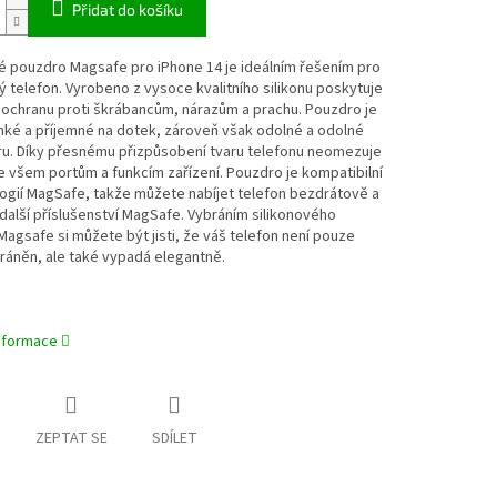
Přidat do košíku
é pouzdro Magsafe pro iPhone 14 je ideálním řešením pro
ý telefon. Vyrobeno z vysoce kvalitního silikonu poskytuje
í ochranu proti škrábancům, nárazům a prachu. Pouzdro je
hké a příjemné na dotek, zároveň však odolné a odolné
ru. Díky přesnému přizpůsobení tvaru telefonu neomezuje
e všem portům a funkcím zařízení. Pouzdro je kompatibilní
ogií MagSafe, takže můžete nabíjet telefon bezdrátově a
další příslušenství MagSafe. Vybráním silikonového
agsafe si můžete být jisti, že váš telefon není pouze
ráněn, ale také vypadá elegantně.
informace
ZEPTAT SE
SDÍLET