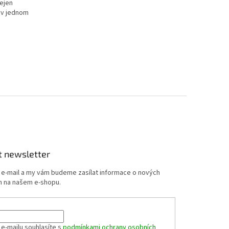
nejen
 v jednom
t newsletter
j e-mail a my vám budeme zasílat informace o nových
 na našem e-shopu.
 e-mailu souhlasíte s
podmínkami ochrany osobních