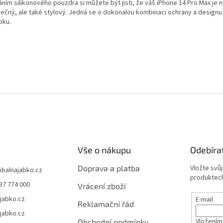
ním silikonového pouzdra si můžete být jisti, že váš iPhone 14 Pro Max je 
ečný, ale také stylový. Jedná se o dokonalou kombinaci ochrany a designu
bku.
Vše o nákupu
Odebíra
Doprava a platba
Vložte svů
obalnajabko.cz
produktech
37 774 000
Vrácení zboží
jabko.cz
E-mail
Reklamační řád
jabko.cz
Vložením
Obchodní podmínky