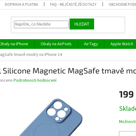
DOPRAVA A PLATBA
FAQ - NEJČASTĚJŠÍ DOTAZY
OBCHODNÍ POD
HLEDAT
Obaly na iPhone
Obaly na AirPods
AirTagy
Apple Watch
MagSafe tmavě modrý na iPhone 14
l Silicone Magnetic MagSafe tmavě mo
né
noceno
Podrobnosti hodnocení
ní
199
u
Měrná
Skla
cena:
ek.
Možnosti