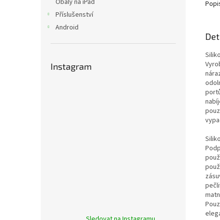
Obaly na iPad
Popi
Příslušenství
Android
Det
Sili
Vyro
Instagram
nára
odol
port
nabí
pouz
vypa
Sili
Podp
použ
použi
zásu
pečl
matný
Pouz
elega
Sledovat na Instagramu