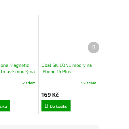
Další
produkt
icone Magnetic
Obal SILICONE modrý na
 tmavě modrý na
iPhone 16 Plus
4 Plus
Skladem
Skladem
169 Kč
šíku
Do košíku