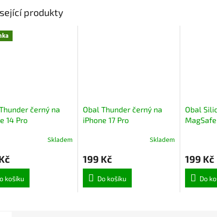
sející produkty
nka
Thunder černý na
Obal Thunder černý na
Obal Sil
e 14 Pro
iPhone 17 Pro
MagSafe
iPhone 1
Skladem
Skladem
Kč
199 Kč
199 Kč
o košíku
Do košíku
Do ko