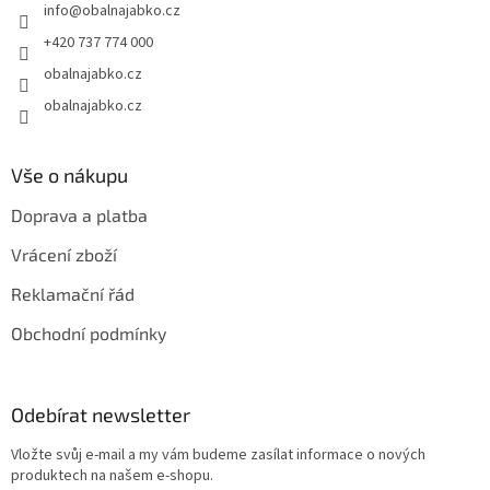
info
@
obalnajabko.cz
í
+420 737 774 000
obalnajabko.cz
obalnajabko.cz
Vše o nákupu
Doprava a platba
Vrácení zboží
Reklamační řád
Obchodní podmínky
Odebírat newsletter
Vložte svůj e-mail a my vám budeme zasílat informace o nových
produktech na našem e-shopu.