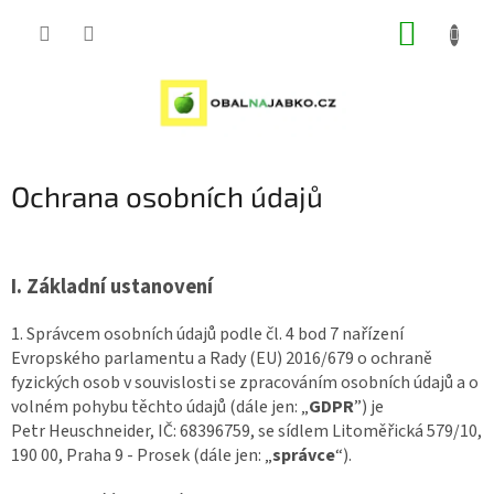
Přejít
NÁKUP
na
obsah
KOŠÍK
Ochrana osobních údajů
I.
Základní ustanovení
1. Správcem osobních údajů podle čl. 4 bod 7 nařízení
Evropského parlamentu a Rady (EU) 2016/679 o ochraně
fyzických osob v souvislosti se zpracováním osobních údajů a o
volném pohybu těchto údajů (dále jen: „
GDPR
”) je
Petr Heuschneider
, IČ:
68396759,
se sídlem Litoměřická
579/10,
190 00, Praha 9 - Prosek
(dále jen: „
správce
“).