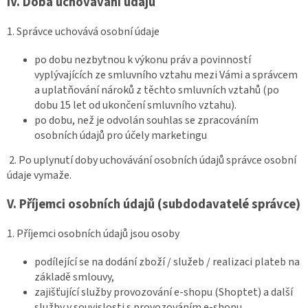
IV.
Doba uchovávání údajů
1. Správce uchovává osobní údaje
po dobu nezbytnou k výkonu práv a povinností
vyplývajících ze smluvního vztahu mezi Vámi a správcem
a uplatňování nároků z těchto smluvních vztahů (po
dobu 15 let od ukončení smluvního vztahu).
po dobu, než je odvolán souhlas se zpracováním
osobních údajů pro účely marketingu
2. Po uplynutí doby uchovávání osobních údajů správce osobní
údaje vymaže.
V.
Příjemci osobních údajů (subdodavatelé správce)
1. Příjemci osobních údajů jsou osoby
podílející se na dodání zboží / služeb / realizaci plateb na
základě smlouvy,
zajišťující služby provozování e-shopu (Shoptet) a další
služby v souvislosti s provozováním e-shopu,