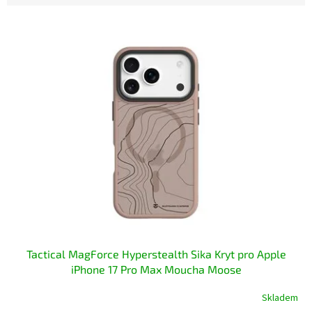
V
ý
p
i
s
p
r
o
d
u
k
t
ů
Tactical MagForce Hyperstealth Sika Kryt pro Apple
iPhone 17 Pro Max Moucha Moose
Skladem