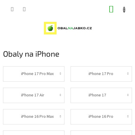
Přejít
NÁKUP
na
obsah
KOŠÍK
Obaly na iPhone
iPhone 17 Pro Max
iPhone 17 Pro
iPhone 17 Air
iPhone 17
iPhone 16 Pro Max
iPhone 16 Pro