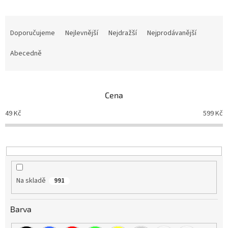
Ř
a
Doporučujeme
Nejlevnější
Nejdražší
Nejprodávanější
z
e
Abecedně
n
í
p
Cena
r
o
49
Kč
599
Kč
d
u
k
t
ů
Na skladě
991
Barva