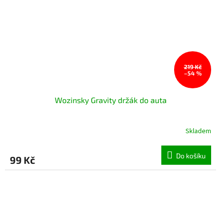
219 Kč
–54 %
Wozinsky Gravity držák do auta
Skladem
Průměrné
hodnocení
produktu
Do košíku
99 Kč
je
4,7
z
5
hvězdiček.