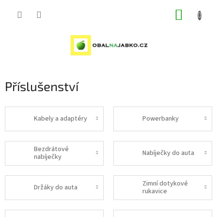
Přejít
NÁKUP
na
obsah
KOŠÍK
Příslušenství
Kabely a adaptéry
Powerbanky
Bezdrátové
Nabíječky do auta
nabíječky
Zimní dotykové
Držáky do auta
rukavice