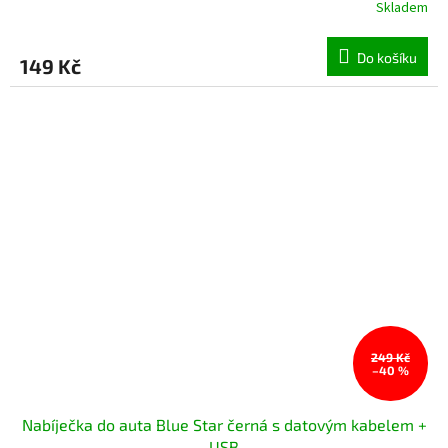
Skladem
Do košíku
149 Kč
249 Kč
–40 %
Nabíječka do auta Blue Star černá s datovým kabelem +
USB