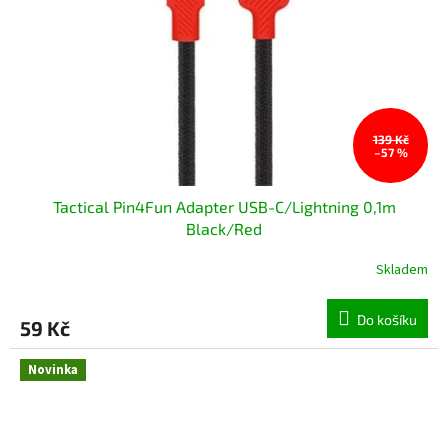
139 Kč
–57 %
Tactical Pin4Fun Adapter USB-C/Lightning 0,1m
Black/Red
Skladem
Do košíku
59 Kč
Novinka