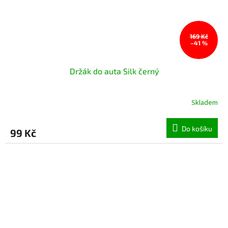
169 Kč
–41 %
Držák do auta Silk černý
Skladem
Do košíku
99 Kč