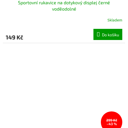
Sportovní rukavice na dotykový displej černé
voděodolné
Skladem
Průměrné
hodnocení
produktu
Do košíku
149 Kč
je
5,0
z
5
hvězdiček.
299 Kč
–43 %