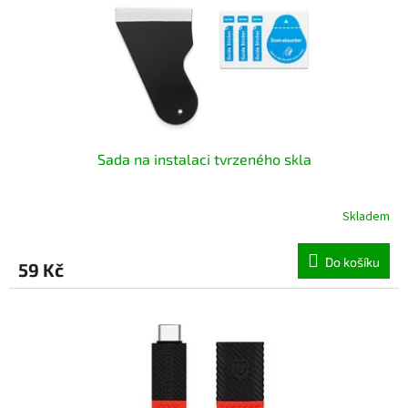
Sada na instalaci tvrzeného skla
Skladem
Průměrné
hodnocení
produktu
Do košíku
59 Kč
je
5,0
z
5
hvězdiček.