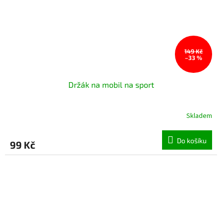
149 Kč
–33 %
Držák na mobil na sport
Skladem
Průměrné
hodnocení
produktu
Do košíku
99 Kč
je
4,9
z
5
hvězdiček.