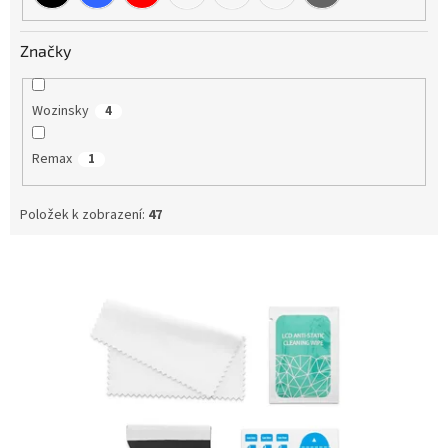
Značky
Wozinsky
4
Remax
1
Položek k zobrazení:
47
V
ý
p
i
s
p
r
o
d