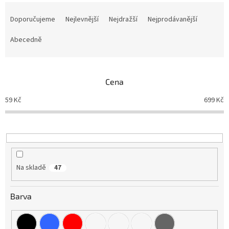
Ř
a
Doporučujeme
Nejlevnější
Nejdražší
Nejprodávanější
z
e
Abecedně
n
í
p
Cena
r
o
59
Kč
699
Kč
d
u
k
t
ů
Na skladě
47
Barva