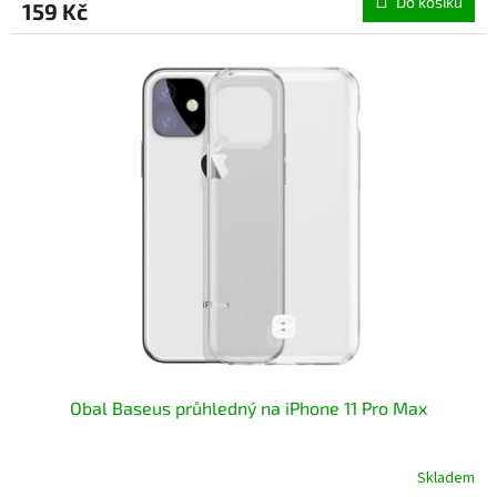
Do košíku
159 Kč
je
5,0
z
5
hvězdiček.
Obal Baseus průhledný na iPhone 11 Pro Max
Skladem
Průměrné