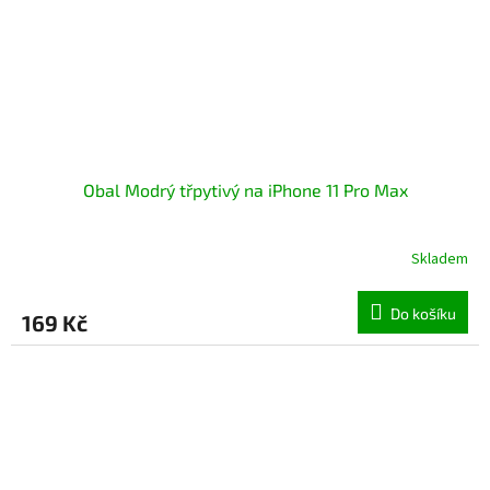
Obal Modrý třpytivý na iPhone 11 Pro Max
Skladem
Průměrné
hodnocení
produktu
Do košíku
169 Kč
je
5,0
z
5
hvězdiček.