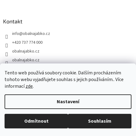
l
Z
á
á
d
p
a
a
Kontakt
c
t
í
info
@
obalnajabko.cz
í
p
r
+420 737 774 000
v
obalnajabko.cz
k
y
obalnajabko.cz
v
ý
Tento web používá soubory cookie. Dalším procházením
p
Vše o nákupu
tohoto webu vyjadřujete souhlas s jejich používáním.. Více
i
informací
zde
.
s
Doprava a platba
u
Vrácení zboží
Nastavení
Reklamační řád
Odmítnout
Souhlasím
Obchodní podmínky