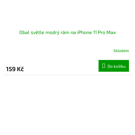
Obal světle modrý rám na iPhone 11 Pro Max
Skladem
Průměrné
hodnocení
produktu
Do košíku
159 Kč
je
5,0
z
5
hvězdiček.