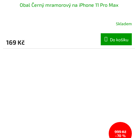
Obal Černý mramorový na iPhone 11 Pro Max
Skladem
Průměrné
hodnocení
produktu
Do košíku
169 Kč
je
5,0
z
5
hvězdiček.
999 Kč
–70 %