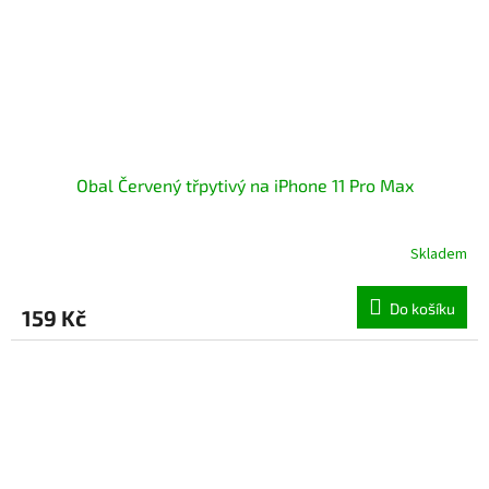
Obal Červený třpytivý na iPhone 11 Pro Max
Skladem
Průměrné
hodnocení
produktu
Do košíku
159 Kč
je
5,0
z
5
hvězdiček.