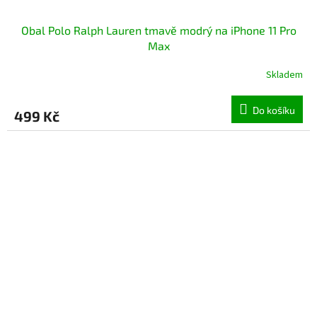
Obal Polo Ralph Lauren tmavě modrý na iPhone 11 Pro
Max
Skladem
Průměrné
hodnocení
produktu
Do košíku
499 Kč
je
5,0
z
5
hvězdiček.