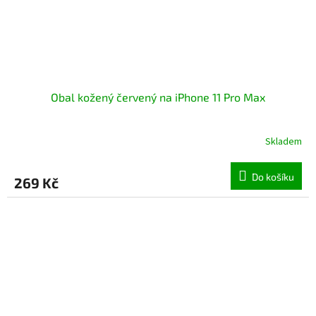
Obal kožený červený na iPhone 11 Pro Max
Skladem
Průměrné
hodnocení
produktu
Do košíku
269 Kč
je
5,0
z
5
hvězdiček.