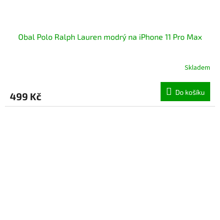
Obal Polo Ralph Lauren modrý na iPhone 11 Pro Max
Skladem
Průměrné
hodnocení
produktu
Do košíku
499 Kč
je
4,5
z
5
hvězdiček.