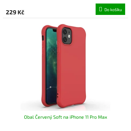
hodnocení
produktu
Do košíku
229 Kč
je
5,0
z
5
hvězdiček.
Obal Červený Soft na iPhone 11 Pro Max