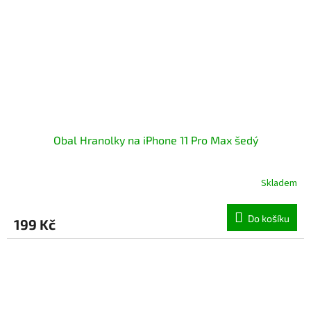
Obal Hranolky na iPhone 11 Pro Max šedý
Skladem
Průměrné
hodnocení
produktu
Do košíku
199 Kč
je
5,0
z
5
hvězdiček.