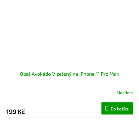
Obal Avokádo V zelený na iPhone 11 Pro Max
Skladem
Průměrné
hodnocení
produktu
Do košíku
199 Kč
je
5,0
z
5
hvězdiček.