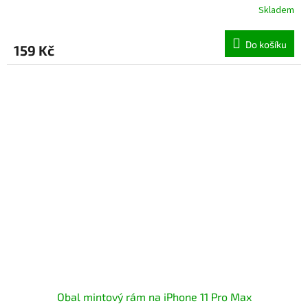
Skladem
Průměrné
hodnocení
produktu
Do košíku
159 Kč
je
5,0
z
5
hvězdiček.
Obal mintový rám na iPhone 11 Pro Max