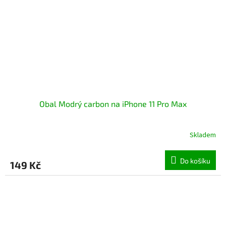
Obal Modrý carbon na iPhone 11 Pro Max
Skladem
Průměrné
hodnocení
produktu
Do košíku
149 Kč
je
5,0
z
5
hvězdiček.