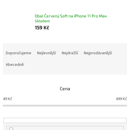
Obal Červený Soft na iPhone 11 Pro Max
Skladem
159 Kč
Ř
a
Doporučujeme
Nejlevnější
Nejdražší
Nejprodávanější
z
e
Abecedně
n
í
p
Cena
r
o
49
Kč
499
Kč
d
u
k
t
ů