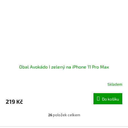
Obal Avokádo I zelený na iPhone 11 Pro Max
Skladem
Průměrné
hodnocení
produktu
Do košíku
219 Kč
je
4,8
z
26
položek celkem
O
5
v
hvězdiček.