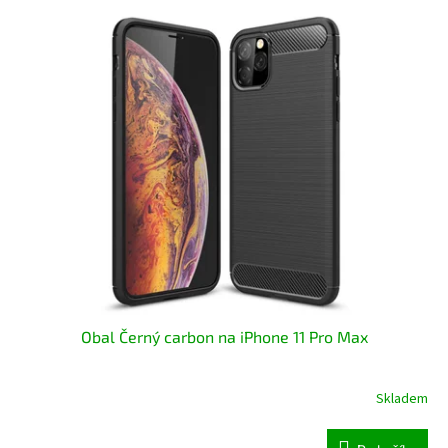
V
ý
p
i
s
p
r
o
d
u
k
t
ů
Obal Černý carbon na iPhone 11 Pro Max
Skladem
Průměrné
hodnocení
produktu