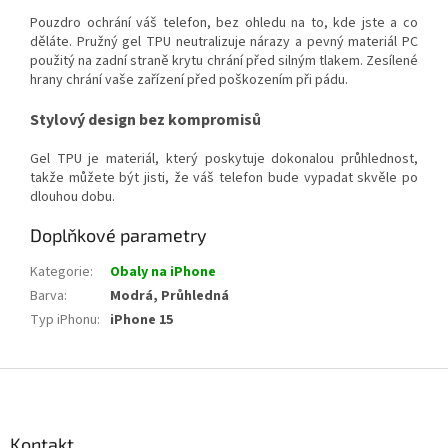
Pouzdro ochrání váš telefon, bez ohledu na to, kde jste a co
děláte. Pružný gel TPU neutralizuje nárazy a pevný materiál PC
použitý na zadní straně krytu chrání před silným tlakem. Zesílené
hrany chrání vaše zařízení před poškozením při pádu.
Stylový design bez kompromisů
Gel TPU je materiál, který poskytuje dokonalou průhlednost,
takže můžete být jisti, že váš telefon bude vypadat skvěle po
dlouhou dobu.
Doplňkové parametry
Kategorie
:
Obaly na iPhone
Barva
:
Modrá, Průhledná
Typ iPhonu
:
iPhone 15
Z
á
p
a
Kontakt