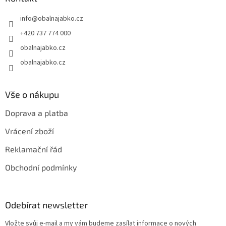
t
info
@
obalnajabko.cz
í
+420 737 774 000
obalnajabko.cz
obalnajabko.cz
Vše o nákupu
Doprava a platba
Vrácení zboží
Reklamační řád
Obchodní podmínky
Odebírat newsletter
Vložte svůj e-mail a my vám budeme zasílat informace o nových