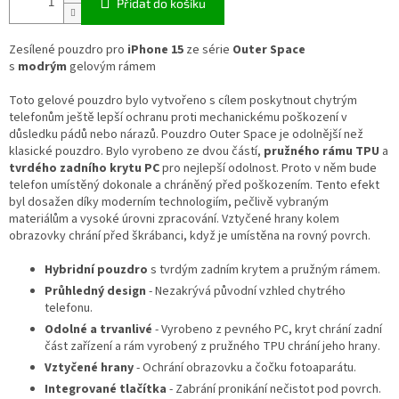
Přidat do košíku
Zesílené pouzdro pro
iPhone 15
ze série
Outer Space
s
modrým
gelovým rámem
Toto gelové pouzdro bylo vytvořeno s cílem poskytnout chytrým
telefonům ještě lepší ochranu proti mechanickému poškození v
důsledku pádů nebo nárazů. Pouzdro Outer Space je odolnější než
klasické pouzdro. Bylo vyrobeno ze dvou částí,
pružného rámu TPU
a
tvrdého zadního krytu PC
pro nejlepší odolnost. Proto v něm bude
telefon umístěný dokonale a chráněný před poškozením. Tento efekt
byl dosažen díky moderním technologiím, pečlivě vybraným
materiálům a vysoké úrovni zpracování. Vztyčené hrany kolem
obrazovky chrání před škrábanci, když je umístěna na rovný povrch.
Hybridní pouzdro
s tvrdým zadním krytem a pružným rámem.
Průhledný design
- Nezakrývá původní vzhled chytrého
telefonu.
Odolné a trvanlivé
- Vyrobeno z pevného PC, kryt chrání zadní
část zařízení a rám vyrobený z pružného TPU chrání jeho hrany.
Vztyčené hrany
- Ochrání obrazovku a čočku fotoaparátu.
Integrované tlačítka
- Zabrání pronikání nečistot pod povrch.