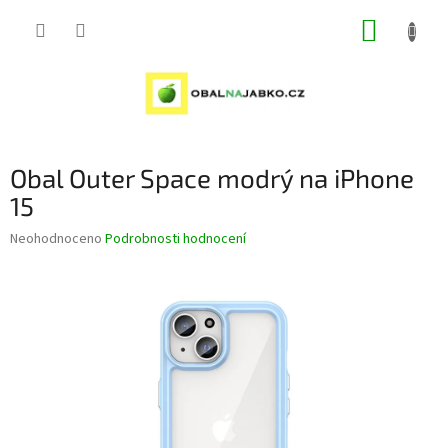
Přejít
NÁKUP
na
obsah
KOŠÍK
Obal Outer Space modrý na iPhone
15
Průměrné
Neohodnoceno
Podrobnosti hodnocení
hodnocení
produktu
je
0,0
z
5
hvězdiček.