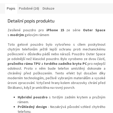
Popis
Podobné (16)
Diskuze
Detailní popis produktu
Zesílené pouzdro pro
iPhone 15
ze série
Outer Space
s
modrým
gelovým rámem
Toto gelové pouzdro bylo vytvořeno s cílem poskytnout
chytrým telefonům ještě lepší ochranu proti mechanickému
poškození v důsledku pádů nebo nárazů. Pouzdro Outer Space
je odolnější než klasické pouzdro. Bylo vyrobeno ze dvou částí,
pružného rámu TPU
a
tvrdého zadního krytu PC
pro nejlepší
odolnost. Proto v něm bude telefon umístěný dokonale a
chráněný před poškozením. Tento efekt byl dosažen díky
moderním technologiím, pečlivě vybraným materiálům a vysoké
úrovni zpracování. Vztyčené hrany kolem obrazovky chrání před
škrábanci, když je umístěna na rovný povrch.
Hybridní pouzdro
s tvrdým zadním krytem a pružným
rámem.
Průhledný design
- Nezakrývá původní vzhled chytrého
telefonu.