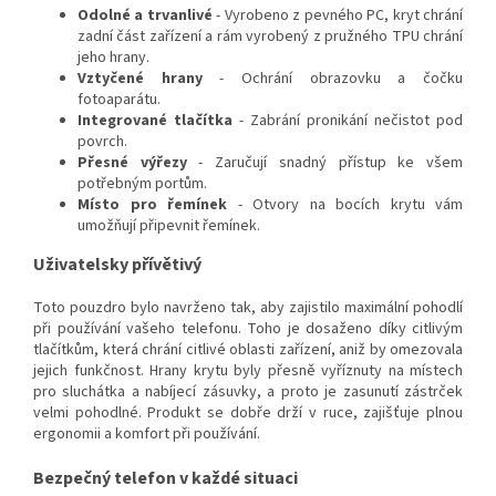
Odolné a trvanlivé
- Vyrobeno z pevného PC, kryt chrání
zadní část zařízení a rám vyrobený z pružného TPU chrání
jeho hrany.
Vztyčené hrany
- Ochrání obrazovku a čočku
fotoaparátu.
Integrované tlačítka
- Zabrání pronikání nečistot pod
povrch.
Přesné výřezy
- Zaručují snadný přístup ke všem
potřebným portům.
Místo pro řemínek
- Otvory na bocích krytu vám
umožňují připevnit řemínek.
Uživatelsky přívětivý
Toto pouzdro bylo navrženo tak, aby zajistilo maximální pohodlí
při používání vašeho telefonu. Toho je dosaženo díky citlivým
tlačítkům, která chrání citlivé oblasti zařízení, aniž by omezovala
jejich funkčnost. Hrany krytu byly přesně vyříznuty na místech
pro sluchátka a nabíjecí zásuvky, a proto je zasunutí zástrček
velmi pohodlné. Produkt se dobře drží v ruce, zajišťuje plnou
ergonomii a komfort při používání.
Bezpečný telefon v každé situaci