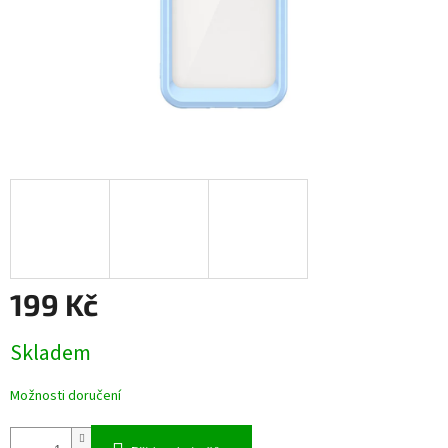
199 Kč
Měrná
Skladem
cena:
Možnosti doručení