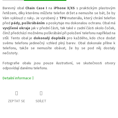
Barevný obal
Chain Case I
na
iPhone X/XS
s praktickým plastovým
řetězem, díky kterému můžete telefon držet a nemusíte se bát, že by
Vám vyklouzl z ruky
.
Je vyrobený z
TPU
materiálu, který chrání telefon
před
pády, poškrábáním
a poskytuje mu dokonalou ochranu. Obal má
vyvýšené okraje
jak v přední části, tak také v zadní části okolo čoček,
čímž předchází možnému poškrábání při položení telefonu například na
stůl. Tento obal je
dokonalý doplněk
pro každého, kdo chce dodat
svému telefonu jedinečný vzhled plný barev. Obal dokonale přilne k
telefonu, takže se nemusíte obávat, že by se pod něj dostaly
nečistoty.
Fotografie obalu jsou pouze ilustrativní, ve skutečnosti otvory
odpovídají danému telefonu.
Detailní informace
ZEPTAT SE
SDÍLET