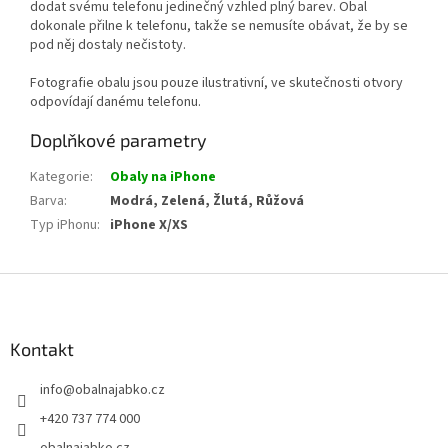
dodat svému telefonu jedinečný vzhled plný barev. Obal
dokonale přilne k telefonu, takže se nemusíte obávat, že by se
pod něj dostaly nečistoty.
Fotografie obalu jsou pouze ilustrativní, ve skutečnosti otvory
odpovídají danému telefonu.
Doplňkové parametry
Kategorie
:
Obaly na iPhone
Barva
:
Modrá, Zelená, Žlutá, Růžová
Typ iPhonu
:
iPhone X/XS
Z
á
p
a
Kontakt
t
info
@
obalnajabko.cz
í
+420 737 774 000