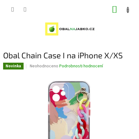
Přejít
NÁKUP
na
obsah
KOŠÍK
Obal Chain Case I na iPhone X/XS
Průměrné
Neohodnoceno
Podrobnosti hodnocení
Novinka
hodnocení
produktu
je
0,0
z
5
hvězdiček.