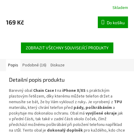
Skladem
169 Kč
Do košíku
ZOBRAZIT VŠECHNY SOUVISEJÍCÍ PRODUKTY
Popis
Podobné (16)
Diskuze
Detailní popis produktu
Barevný obal
Chain Case I
na
iPhone X/XS
s praktickým
plastovým řetězem, díky kterému můžete telefon držet a
nemusíte se bát, že by Vám vyklouzl z ruky
.
Je vyrobený z
TPU
materiálu, který chrání telefon před
pády, poškrábáním
a
poskytuje mu dokonalou ochranu. Obal má
vyvýšené okraje
jak
v přední části, tak také v zadní části okolo čoček, čímž
předchází možnému poškrábání při položení telefonu například
na stůl. Tento obal je
dokonalý doplněk
pro každého, kdo chce