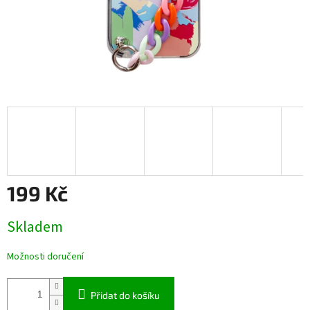
199 Kč
Měrná
Skladem
cena:
Možnosti doručení
Přidat do košíku