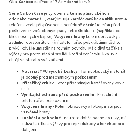
Obal
Carbon
na iPhone 17 Air v
černé
barvě
Série Carbon Case je vyrobena z
termoplastického
a
odolného materiálu, který imituje kartáčovaný kov a uhlík. Kryt je
telefonu zcela přizpůsoben a perfektně
chrání
telefon před
poškozením způsobeným pády nebo škrábanci (například od
klíčů nošených v kapse).
Vztyčené hrany
kolem obrazovky a
zadního fotoaparátu chrání telefon před poškrábáním těchto
prvků, když je umístěn na rovném povrchu. Má citlivá tlačítka a
výřezy pro porty. Ideální pro lidi, kteří si cení stylu, kvality a
chtějí se starat o své zařízení.
Materiál TPU vysoké kvality
- Termoplastický materiál
je odolný proti mechanickým poškozením
Přitažlivý vzhled
- Vzor připomínající kartáčovaný kov a
uhlík
Vynikající ochrana před poškozením
- Kryt chrání
telefon před poškozením
Vztyčené hrany
- Kolem obrazovky a fotoaparátu jsou
vztyčené hrany
Funkční a pohodlné
- Pouzdro dobře padne do ruky, má
citlivá tlačítka a výřezy pro reproduktory a konektor pro
dobíjení