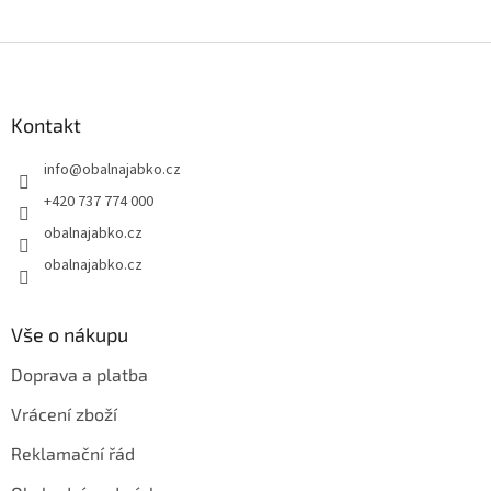
Z
á
p
a
Kontakt
t
info
@
obalnajabko.cz
í
+420 737 774 000
obalnajabko.cz
obalnajabko.cz
Vše o nákupu
Doprava a platba
Vrácení zboží
Reklamační řád