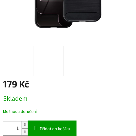
179 Kč
Měrná
Skladem
cena:
Možnosti doručení
Přidat do košíku