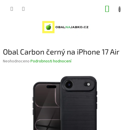
Přejít
NÁKUP
na
obsah
KOŠÍK
Obal Carbon černý na iPhone 17 Air
Průměrné
Neohodnoceno
Podrobnosti hodnocení
hodnocení
produktu
je
0,0
z
5
hvězdiček.