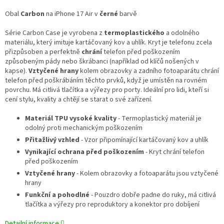
Obal
Carbon
na iPhone 17 Air v
černé
barvě
Série Carbon Case je vyrobena z
termoplastického
a odolného
materiálu, který imituje kartáčovaný kov a uhlík. Kryt je telefonu zcela
přizpůsoben a perfektně
chrání
telefon před poškozením
způsobeným pády nebo škrábanci (například od klíčů nošených v
kapse).
Vztyčené hrany
kolem obrazovky a zadního fotoaparátu chrání
telefon před poškrábáním těchto prvků, když je umístěn na rovném
povrchu. Má citlivá tlačítka a výřezy pro porty. Ideální pro lidi, kteří si
cení stylu, kvality a chtějí se starat o své zařízení.
Materiál TPU vysoké kvality
- Termoplastický materiál je
odolný proti mechanickým poškozením
Přitažlivý vzhled
- Vzor připomínající kartáčovaný kov a uhlík
Vynikající ochrana před poškozením
- Kryt chrání telefon
před poškozením
Vztyčené hrany
- Kolem obrazovky a fotoaparátu jsou vztyčené
hrany
Funkční a pohodlné
- Pouzdro dobře padne do ruky, má citlivá
tlačítka a výřezy pro reproduktory a konektor pro dobíjení
Detailní informace