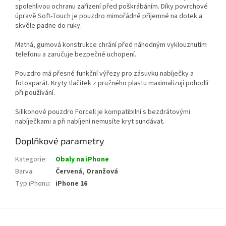
spolehlivou ochranu zařízení před poškrábáním. Díky povrchové
úpravě Soft-Touch je pouzdro mimořádně příjemné na dotek a
skvěle padne do ruky.
Matná, gumová konstrukce chrání před náhodným vyklouznutím
telefonu a zaručuje bezpečné uchopení.
Pouzdro má přesné funkční výřezy pro zásuvku nabíječky a
fotoaparát. Kryty tlačítek z pružného plastu maximalizují pohodlí
při používání.
Silikonové pouzdro Forcell je kompatibilní s bezdrátovými
nabíječkami a při nabíjení nemusíte kryt sundávat.
Doplňkové parametry
Kategorie
:
Obaly na iPhone
Barva
:
Červená, Oranžová
Typ iPhonu
:
iPhone 16
Z
á