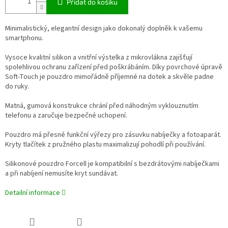
Přidat do košíku
Minimalistický, elegantní design jako dokonalý doplněk k vašemu
smartphonu.
Vysoce kvalitní silikon a vnitřní výstelka z mikrovlákna zajišťují
spolehlivou ochranu zařízení před poškrábáním. Díky povrchové úpravě
Soft-Touch je pouzdro mimořádně příjemné na dotek a skvěle padne
do ruky.
Matná, gumová konstrukce chrání před náhodným vyklouznutím
telefonu a zaručuje bezpečné uchopení.
Pouzdro má přesné funkční výřezy pro zásuvku nabíječky a fotoaparát.
Kryty tlačítek z pružného plastu maximalizují pohodlí při používání.
Silikonové pouzdro Forcell je kompatibilní s bezdrátovými nabíječkami
a při nabíjení nemusíte kryt sundávat.
Detailní informace