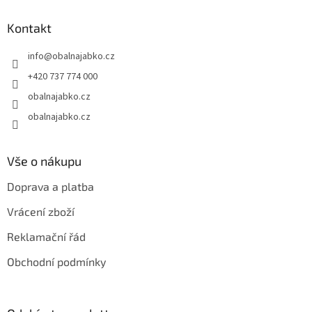
p
a
Kontakt
t
info
@
obalnajabko.cz
í
+420 737 774 000
obalnajabko.cz
obalnajabko.cz
Vše o nákupu
Doprava a platba
Vrácení zboží
Reklamační řád
Obchodní podmínky