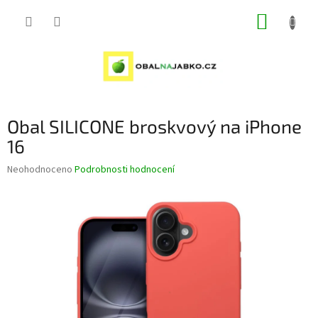
Přejít
NÁKUP
na
obsah
KOŠÍK
Obal SILICONE broskvový na iPhone
16
Průměrné
Neohodnoceno
Podrobnosti hodnocení
hodnocení
produktu
je
0,0
z
5
hvězdiček.