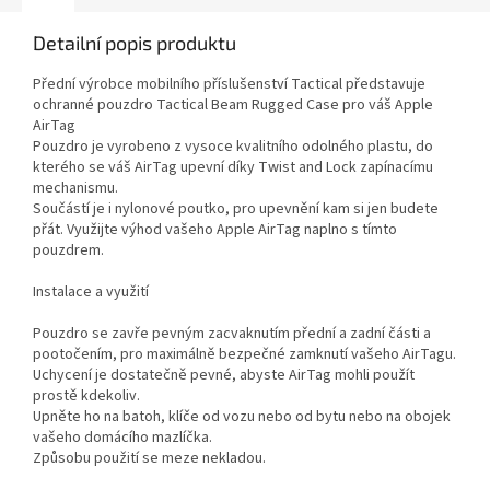
Detailní popis produktu
Přední výrobce mobilního příslušenství Tactical představuje
ochranné pouzdro Tactical Beam Rugged Case pro váš Apple
AirTag
Pouzdro je vyrobeno z vysoce kvalitního odolného plastu, do
kterého se váš AirTag upevní díky Twist and Lock zapínacímu
mechanismu.
Součástí je i nylonové poutko, pro upevnění kam si jen budete
přát. Využijte výhod vašeho Apple AirTag naplno s tímto
pouzdrem.
Instalace a využití
Pouzdro se zavře pevným zacvaknutím přední a zadní části a
pootočením, pro maximálně bezpečné zamknutí vašeho AirTagu.
Uchycení je dostatečně pevné, abyste AirTag mohli použít
prostě kdekoliv.
Upněte ho na batoh, klíče od vozu nebo od bytu nebo na obojek
vašeho domácího mazlíčka.
Způsobu použití se meze nekladou.