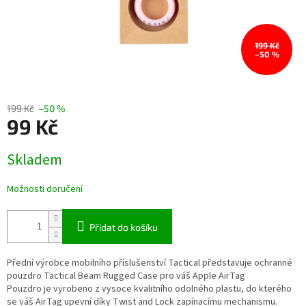
199 Kč
–50 %
199 Kč
–50 %
99 Kč
Měrná
Skladem
cena:
Možnosti doručení
Přidat do košíku
Přední výrobce mobilního příslušenství Tactical představuje ochranné
pouzdro Tactical Beam Rugged Case pro váš Apple AirTag
Pouzdro je vyrobeno z vysoce kvalitního odolného plastu, do kterého
se váš AirTag upevní díky Twist and Lock zapínacímu mechanismu.