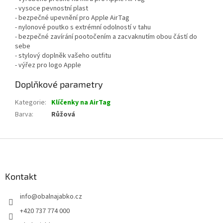
- vysoce pevnostní plast
- bezpečné upevnění pro Apple AirTag
- nylonové poutko s extrémní odolností v tahu
- bezpečné zavírání pootočením a zacvaknutím obou částí do
sebe
- stylový doplněk vašeho outfitu
- výřez pro logo Apple
Doplňkové parametry
Kategorie
:
Klíčenky na AirTag
Barva
:
Růžová
Z
á
p
a
Kontakt
t
info
@
obalnajabko.cz
í
+420 737 774 000