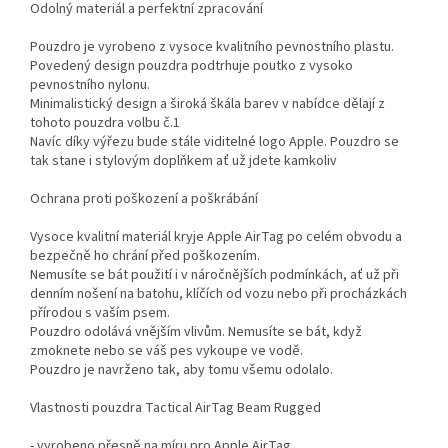
Odolný materiál a perfektní zpracování
Pouzdro je vyrobeno z vysoce kvalitního pevnostního plastu.
Povedený design pouzdra podtrhuje poutko z vysoko
pevnostního nylonu.
Minimalistický design a široká škála barev v nabídce dělají z
tohoto pouzdra volbu č.1
Navíc díky výřezu bude stále viditelné logo Apple. Pouzdro se
tak stane i stylovým doplňkem ať už jdete kamkoliv
Ochrana proti poškození a poškrábání
Vysoce kvalitní materiál kryje Apple AirTag po celém obvodu a
bezpečně ho chrání před poškozením.
Nemusíte se bát použití i v náročnějších podmínkách, ať už při
denním nošení na batohu, klíčích od vozu nebo při procházkách
přírodou s vaším psem.
Pouzdro odolává vnějším vlivům. Nemusíte se bát, když
zmoknete nebo se váš pes vykoupe ve vodě.
Pouzdro je navrženo tak, aby tomu všemu odolalo.
Vlastnosti pouzdra Tactical AirTag Beam Rugged
- vyrobeno přesně na míru pro Apple AirTag