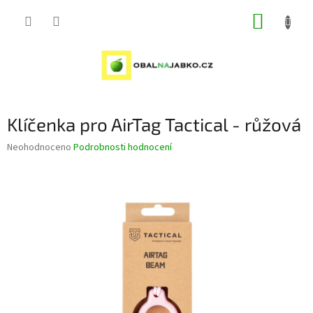
Přejít
NÁKUP
na
obsah
KOŠÍK
Klíčenka pro AirTag Tactical - růžová
Průměrné
Neohodnoceno
Podrobnosti hodnocení
hodnocení
produktu
je
0,0
z
5
hvězdiček.