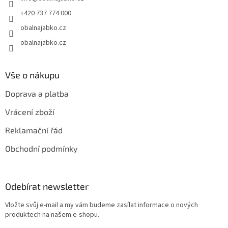
í
+420 737 774 000
obalnajabko.cz
obalnajabko.cz
Vše o nákupu
Doprava a platba
Vrácení zboží
Reklamační řád
Obchodní podmínky
Odebírat newsletter
Vložte svůj e-mail a my vám budeme zasílat informace o nových
produktech na našem e-shopu.