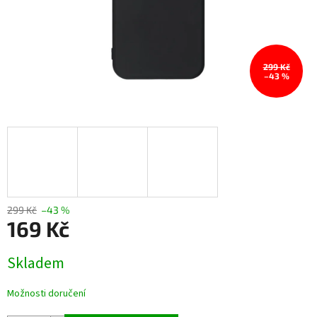
299 Kč
–43 %
299 Kč
–43 %
169 Kč
Měrná
Skladem
cena:
Možnosti doručení