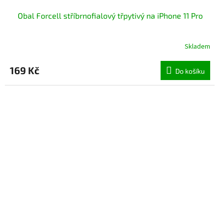
Obal Forcell stříbrnofialový třpytivý na iPhone 11 Pro
Skladem
Průměrné
hodnocení
produktu
169 Kč
Do košíku
je
5,0
z
5
hvězdiček.