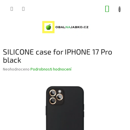
Přejít
NÁKUP
na
obsah
KOŠÍK
SILICONE case for IPHONE 17 Pro
black
Průměrné
Neohodnoceno
Podrobnosti hodnocení
hodnocení
produktu
je
0,0
z
5
hvězdiček.