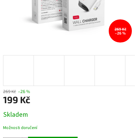
269 Kč
–26 %
269 Kč
–26 %
199 Kč
Měrná
Skladem
cena:
Možnosti doručení