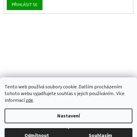
PŘIHLÁSIT SE
Tento web používá soubory cookie. Dalším procházením
tohoto webu vyjadřujete souhlas s jejich používáním.. Více
informací
zde
.
Nastavení
Vytvořil Shoptet
Odmítnout
Souhlasím
Copyright 2026
OBALNAJABKO.CZ
. Všechna práva vyhrazena.