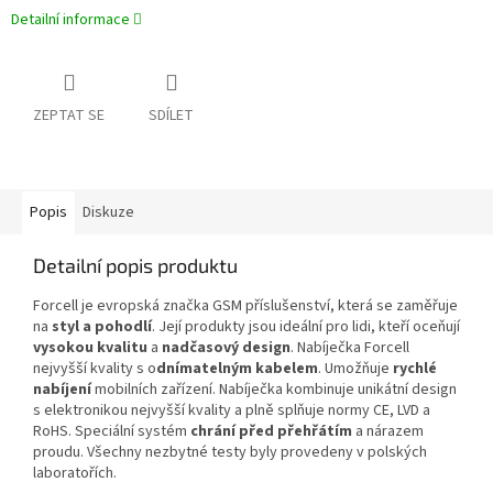
Detailní informace
ZEPTAT SE
SDÍLET
Popis
Diskuze
Detailní popis produktu
Forcell je evropská značka GSM příslušenství, která se zaměřuje
na
styl a pohodlí
. Její produkty jsou ideální pro lidi, kteří oceňují
vysokou kvalitu
a
nadčasový design
. Nabíječka Forcell
nejvyšší kvality s o
dnímatelným kabelem
. Umožňuje
rychlé
nabíjení
mobilních zařízení. Nabíječka kombinuje unikátní design
s elektronikou nejvyšší kvality a plně splňuje normy CE, LVD a
RoHS. Speciální systém
chrání před přehřátím
a nárazem
proudu. Všechny nezbytné testy byly provedeny v polských
laboratořích.