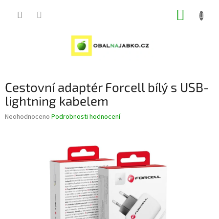
Přejít
NÁKUP
na
obsah
KOŠÍK
Cestovní adaptér Forcell bílý s USB-
lightning kabelem
Průměrné
Neohodnoceno
Podrobnosti hodnocení
hodnocení
produktu
je
0,0
z
5
hvězdiček.