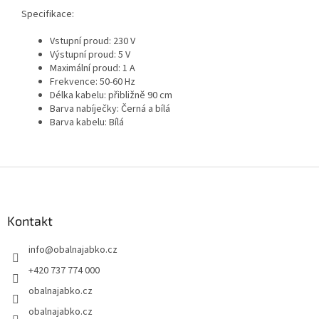
Specifikace:
Vstupní proud: 230 V
Výstupní proud: 5 V
Maximální proud: 1 A
Frekvence: 50-60 Hz
Délka kabelu: přibližně 90 cm
Barva nabíječky: Černá a bílá
Barva kabelu: Bílá
Z
á
p
a
Kontakt
t
info
@
obalnajabko.cz
í
+420 737 774 000
obalnajabko.cz
obalnajabko.cz