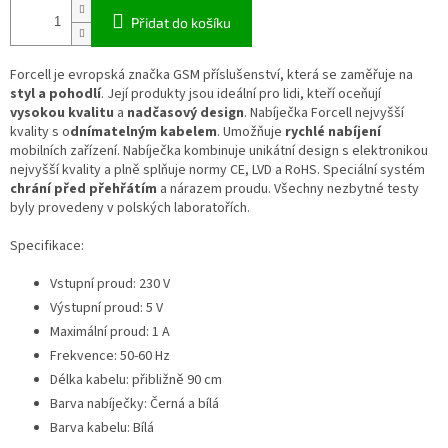
Přidat do košíku
Forcell je evropská značka GSM příslušenství, která se zaměřuje na
styl a pohodlí
. Její produkty jsou ideální pro lidi, kteří oceňují
vysokou kvalitu
a
nadčasový design
. Nabíječka Forcell nejvyšší
kvality s o
dnímatelným kabelem
. Umožňuje
rychlé nabíjení
mobilních zařízení. Nabíječka kombinuje unikátní design s elektronikou
nejvyšší kvality a plně splňuje normy CE, LVD a RoHS. Speciální systém
chrání před přehřátím
a nárazem proudu. Všechny nezbytné testy
byly provedeny v polských laboratořích.
Specifikace:
Vstupní proud: 230 V
Výstupní proud: 5 V
Maximální proud: 1 A
Frekvence: 50-60 Hz
Délka kabelu: přibližně 90 cm
Barva nabíječky: Černá a bílá
Barva kabelu: Bílá