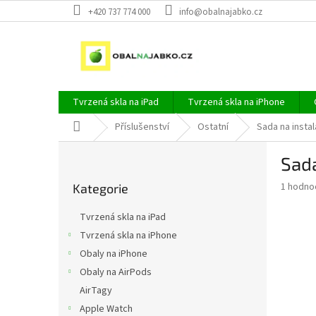
Přejít
+420 737 774 000
info@obalnajabko.cz
na
obsah
Tvrzená skla na iPad
Tvrzená skla na iPhone
Domů
Příslušenství
Ostatní
Sada na instal
P
Sada
o
Přeskočit
s
Průměr
1 hodno
Kategorie
kategorie
t
hodnoce
r
produkt
Tvrzená skla na iPad
a
je
Tvrzená skla na iPhone
5,0
n
z
Obaly na iPhone
n
5
í
Obaly na AirPods
hvězdič
p
AirTagy
a
Apple Watch