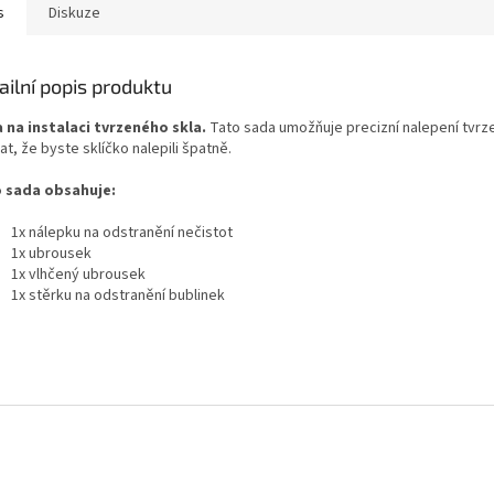
s
Diskuze
ailní popis produktu
 na instalaci tvrzeného skla.
Tato sada umožňuje precizní nalepení tvrze
t, že byste sklíčko nalepili špatně.
 sada obsahuje:
1x nálepku na odstranění nečistot
1x ubrousek
1x vlhčený ubrousek
1x stěrku na odstranění bublinek