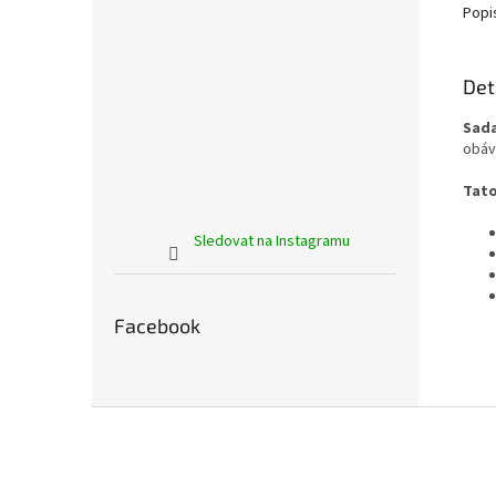
Popi
Det
Sada
obáva
Tato
Sledovat na Instagramu
Facebook
Z
á
p
a