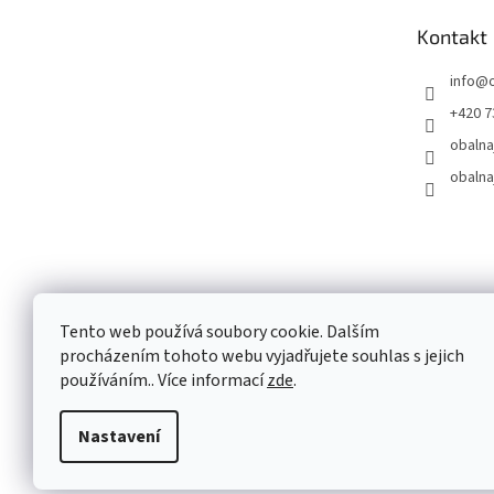
t
Kontakt
í
info
@
+420 7
obalna
obalna
Tento web používá soubory cookie. Dalším
procházením tohoto webu vyjadřujete souhlas s jejich
používáním.. Více informací
zde
.
Nastavení
Copyright 2026
OBALNAJABKO.CZ
. Všechna práva vyhraz