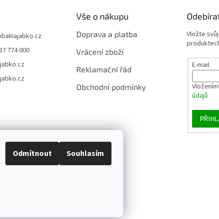
Vše o nákupu
Odebíra
Doprava a platba
Vložte svů
obalnajabko.cz
produktech
37 774 000
Vrácení zboží
jabko.cz
E-mail
Reklamační řád
jabko.cz
Vložením
Obchodní podmínky
údajů
PŘIHL
Odmítnout
Souhlasím
ena.