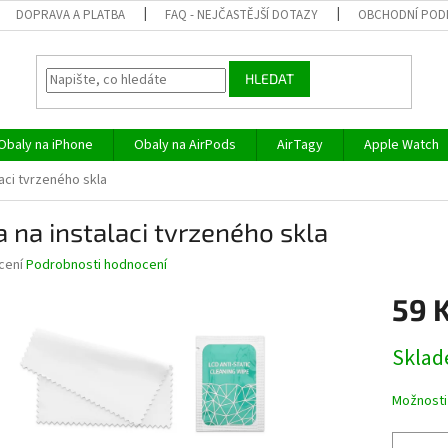
DOPRAVA A PLATBA
FAQ - NEJČASTĚJŠÍ DOTAZY
OBCHODNÍ POD
HLEDAT
Obaly na iPhone
Obaly na AirPods
AirTagy
Apple Watch
aci tvrzeného skla
 na instalaci tvrzeného skla
né
cení
Podrobnosti hodnocení
ní
59 
u
Měrná
Skla
cena:
ek.
Možnosti