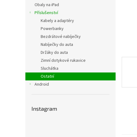
n
Obaly na iPad
e
Příslušenství
l
Kabely a adaptéry
Powerbanky
Bezdrátové nabíječky
Nabíječky do auta
Držáky do auta
Zimní dotykové rukavice
Sluchátka
Ostatní
Android
Instagram