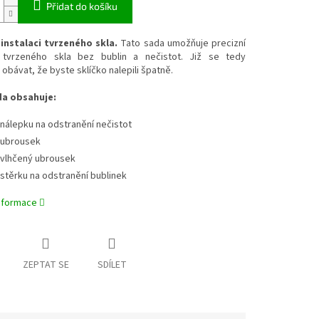
Přidat do košíku
instalaci tvrzeného skla.
Tato sada umožňuje precizní
 tvrzeného skla bez bublin a nečistot. Již se tedy
obávat, že byste sklíčko nalepili špatně.
da obsahuje:
 nálepku na odstranění nečistot
 ubrousek
 vlhčený ubrousek
 stěrku na odstranění bublinek
informace
ZEPTAT SE
SDÍLET