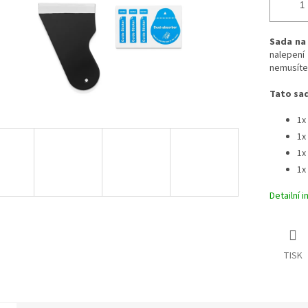
Sada na 
nalepení
nemusíte 
Tato sa
1x
1x
1x
1x
Detailní 
TISK