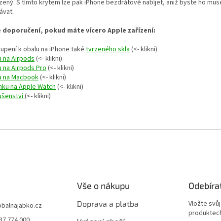
zený. S tímto krytem lze pak iPhone bezdrátově nabíjet, aniž byste ho muse
ávat.
 doporučení, pokud máte vícero Apple zařízení:
oupení k obalu na iPhone také
tvrzeného skla
(<- klikni)
u na Airpods
(<- klikni)
u na Airpods Pro
(<- klikni)
u na Macbook
(<- klikni)
nku na Apple Watch
(<- klikni)
lušenství
(<- klikni)
Vše o nákupu
Odebíra
Doprava a platba
Vložte svů
obalnajabko.cz
produktech
37 774 000