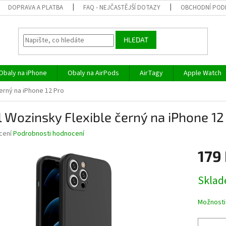
DOPRAVA A PLATBA
FAQ - NEJČASTĚJŠÍ DOTAZY
OBCHODNÍ POD
HLEDAT
Obaly na iPhone
Obaly na AirPods
AirTagy
Apple Watch
erný na iPhone 12 Pro
 Wozinsky Flexible černý na iPhone 12
né
cení
Podrobnosti hodnocení
ní
179
u
Měrná
Skla
cena:
ek.
Možnosti