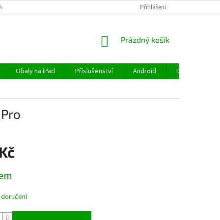
MÍNKY
OCHRANA OSOBNÍCH ÚDAJŮ
VRÁCENÍ ZBOŽÍ
Přihlášení
REKLAMA
NÁKUPNÍ
Prázdný košík
KOŠÍK
Obaly na iPad
Příslušenství
Android
Doprava a plat
 Pro
 Kč
dem
 doručení