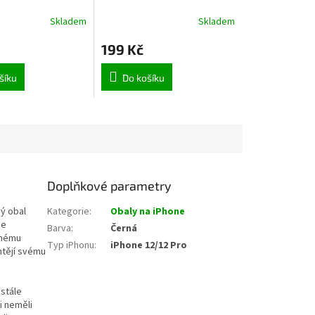
iPhone 13 Pro
Skladem
Skladem
199 Kč
šíku
Do košíku
Doplňkové parametry
ý obal
Kategorie
:
Obaly na iPhone
je
Barva
:
Černá
dnému
Typ iPhonu
:
iPhone 12/12 Pro
htějí svému
ustále
i neměli