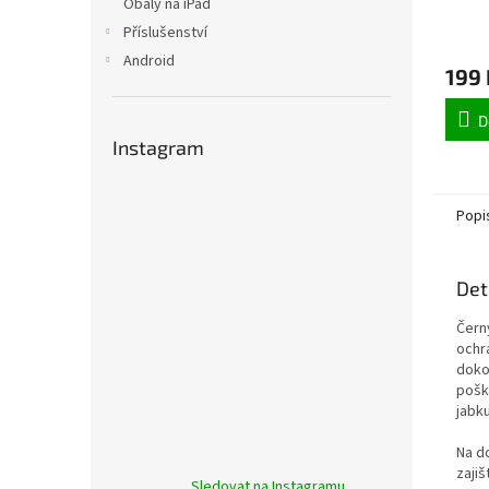
Obaly na iPad
Příslušenství
Android
199 
D
Instagram
Popi
Det
Čern
ochr
doko
pošk
jabku
Na do
zaji
Sledovat na Instagramu