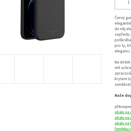
Černý gu
elegantní
do něj e
zepředu.
poškrában
pro ty, k
eleganci.
Na dotek 
mít ochra
zpracován
krytem lz
sundávat
Naše dop
přikoupen
obalu na 
obalu na 
obalu na
řemínku 