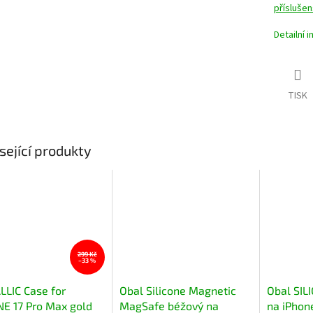
příslušen
Detailní 
TISK
sející produkty
299 Kč
–33 %
LIC Case for
Obal Silicone Magnetic
Obal SIL
E 17 Pro Max gold
MagSafe béžový na
na iPhon