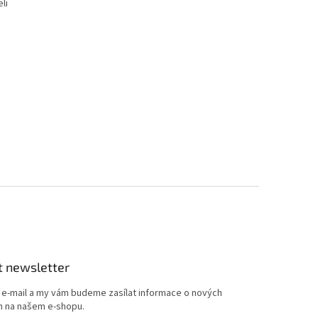
li
t newsletter
j e-mail a my vám budeme zasílat informace o nových
 na našem e-shopu.