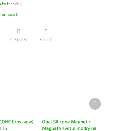
ství
(<- klikni)
informace
ZEPTAT SE
SDÍLET
Další
produkt
ICONE broskvový
Obal Silicone Magnetic
e 16
MagSafe světle modrý na