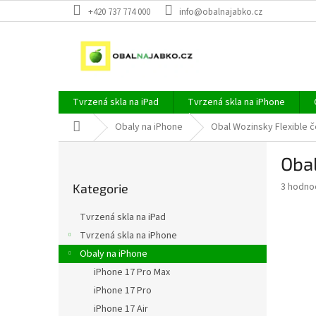
Přejít
+420 737 774 000
info@obalnajabko.cz
na
obsah
Tvrzená skla na iPad
Tvrzená skla na iPhone
Domů
Obaly na iPhone
Obal Wozinsky Flexible č
P
Obal
o
Přeskočit
s
Průměr
3 hodno
Kategorie
kategorie
t
hodnoce
r
produkt
Tvrzená skla na iPad
a
je
Tvrzená skla na iPhone
4,3
n
z
Obaly na iPhone
n
5
í
iPhone 17 Pro Max
hvězdič
p
iPhone 17 Pro
a
iPhone 17 Air