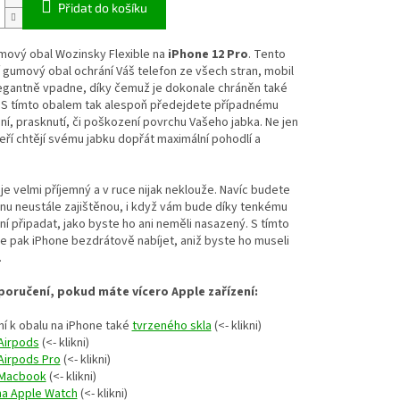
Přidat do košíku
mový obal Wozinsky Flexible na
iPhone 12 Pro
. Tento
 gumový obal ochrání Váš telefon ze všech stran, mobil
legantně vpadne, díky čemuž je dokonale chráněn také
 S tímto obalem tak alespoň předejdete případnému
í, prasknutí, či poškození
povrchu Vašeho jabka. Ne jen
teří chtějí svému jabku dopřát maximální pohodlí a
je velmi příjemný a v ruce nijak neklouže. Navíc budete
nu neustále zajištěnou, i když vám bude díky tenkému
í připadat, jako byste ho ani neměli nasazený. S tímto
e pak iPhone bezdrátově nabíjet, aniž byste ho museli
.
oručení, pokud máte vícero Apple zařízení:
í k obalu na iPhone také
tvrzeného skla
(<- klikni)
Airpods
(<- klikni)
Airpods Pro
(<- klikni)
 Macbook
(<- klikni)
na Apple Watch
(<- klikni)