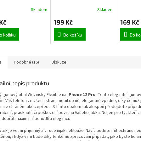
iPhone 13
Skladem
Skladem
Kč
199 Kč
169 Kč
o košíku
Do košíku
Do ko
s
Podobné (16)
Diskuze
ailní popis produktu
ý gumový obal Wozinsky Flexible na
iPhone 12 Pro
. Tento elegantní gumov
ání Váš telefon ze všech stran, mobil do něj elegantně vpadne, díky čemuž 
nale chráněn také zepředu. S tímto obalem tak alespoň předejdete přípa
rábaní, prasknutí, či poškození
povrchu Vašeho jabka. Ne jen pro ty, kteří c
 dopřát maximální pohodlí a eleganci.
tek je velmi příjemný a v ruce nijak neklouže. Navíc budete mít ochranu ne
štěnou, i když vám bude díky tenkému zpracování připadat, jako byste ho an