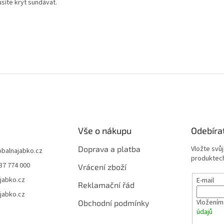
síte kryt sundávat.
Vše o nákupu
Odebíra
Doprava a platba
Vložte svů
obalnajabko.cz
produktech
37 774 000
Vrácení zboží
jabko.cz
E-mail
Reklamační řád
jabko.cz
Vložením
Obchodní podmínky
údajů