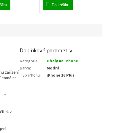
šíku
Do košíku
Doplňkové parametry
Kategorie
:
Obaly na iPhone
Barva
:
Modrá
anu zařízení
Typ iPhonu
:
iPhone 16 Plus
íjemné na
čuje
čítek z
jení