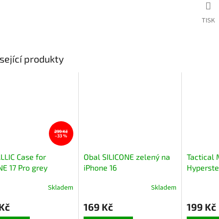
TISK
sející produkty
299 Kč
–33 %
LIC Case for
Obal SILICONE zelený na
Tactical
E 17 Pro grey
iPhone 16
Hyperste
Apple iP
Skladem
Skladem
Moucha 
Kč
169 Kč
199 Kč