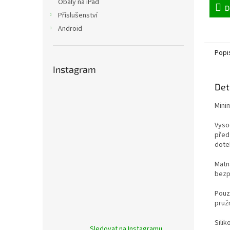
Obaly na iPad
D
Příslušenství
Android
Popi
Instagram
Det
Mini
Vysoc
před
dote
Matn
bezp
Pouz
pružn
Silik
Sledovat na Instagramu