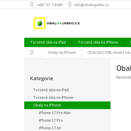
Přejít
+420 737 774 000
info@obalnajabko.cz
na
obsah
Tvrzená skla na iPad
Tvrzená skla na iPhone
Domů
Obaly na iPhone
Obal SILICONE modrý na 
P
Obal
o
Přeskočit
s
Průměr
Neohod
Kategorie
kategorie
t
hodnoce
r
produkt
Tvrzená skla na iPad
a
je
Tvrzená skla na iPhone
0,0
n
z
Obaly na iPhone
n
5
í
iPhone 17 Pro Max
hvězdič
p
iPhone 17 Pro
a
iPhone 17 Air