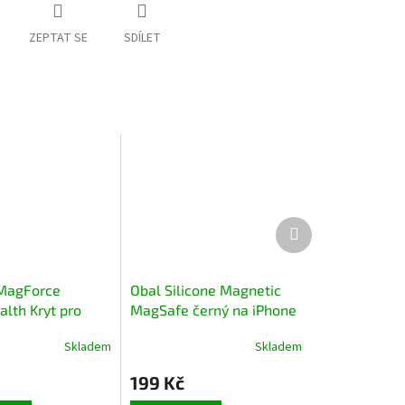
ZEPTAT SE
SDÍLET
Další
produkt
 MagForce
Obal Silicone Magnetic
alth Kryt pro
MagSafe černý na iPhone
hone 15 Pro Max
13
Skladem
Skladem
Moose
199 Kč