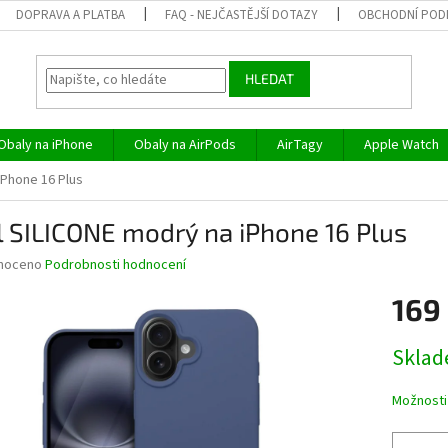
DOPRAVA A PLATBA
FAQ - NEJČASTĚJŠÍ DOTAZY
OBCHODNÍ POD
HLEDAT
Obaly na iPhone
Obaly na AirPods
AirTagy
Apple Watch
iPhone 16 Plus
 SILICONE modrý na iPhone 16 Plus
né
noceno
Podrobnosti hodnocení
ní
169
u
Měrná
Skla
cena:
ek.
Možnosti