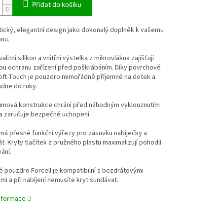
Přidat do košíku
tický, elegantní design jako dokonalý doplněk k vašemu
nu.
litní silikon a vnitřní výstelka z mikrovlákna zajišťují
ou ochranu zařízení před poškrábáním. Díky povrchové
oft-Touch je pouzdro mimořádně příjemné na dotek a
adne do ruky.
umová konstrukce chrání před náhodným vyklouznutím
 a zaručuje bezpečné uchopení.
má přesné funkční výřezy pro zásuvku nabíječky a
t. Kryty tlačítek z pružného plastu maximalizují pohodlí
ání.
é pouzdro Forcell je kompatibilní s bezdrátovými
mi a při nabíjení nemusíte kryt sundávat.
informace