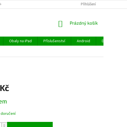
MÍNKY
OCHRANA OSOBNÍCH ÚDAJŮ
VRÁCENÍ ZBOŽÍ
Přihlášení
REKLAMA
NÁKUPNÍ
Prázdný košík
KOŠÍK
Obaly na iPad
Příslušenství
Android
Doprava a plat
 Kč
dem
 doručení