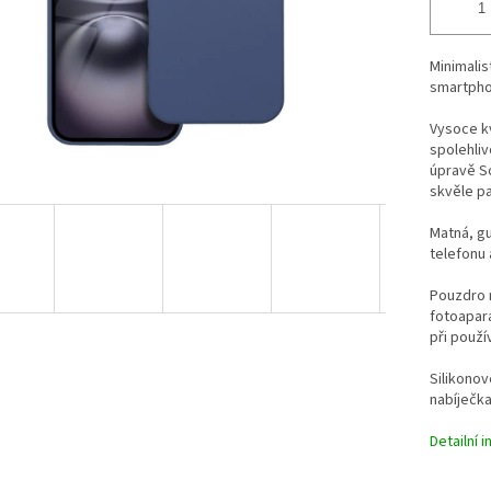
Minimalis
smartpho
Vysoce kva
spolehliv
úpravě S
skvěle p
Matná, g
telefonu
Pouzdro 
fotoapará
při použív
Silikonov
nabíječka
Detailní 