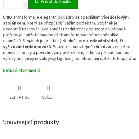
Přidat do košíku
UNIQ Transforma je elegantní pouzdro se speciálním
víceúčelovým
stojánkem
, který se přizpůsobí vašim potřebám. Stojánek je
decentně uschován jako součást zadní strany pouzdra a v případě
potřeby jej můžete snadno přetransformovat během několika
okamžiků. Stojánek je praktický doplněk pro
sledování videí, či
vyřizování videohovorů
. Pouzdro samozřejmě chrání zařízení před
menšími nárazy a povrchovým poškozením, zatímco přesně padnoucí
výřezy nechávají nezakrývají Lightning konektor, ani optiku fotoaparátu.
Detailní informace
ZEPTAT SE
SDÍLET
Související produkty