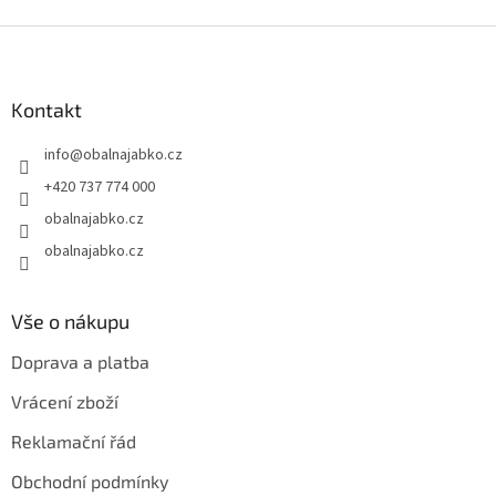
Z
á
p
a
Kontakt
t
info
@
obalnajabko.cz
í
+420 737 774 000
obalnajabko.cz
obalnajabko.cz
Vše o nákupu
Doprava a platba
Vrácení zboží
Reklamační řád
Obchodní podmínky