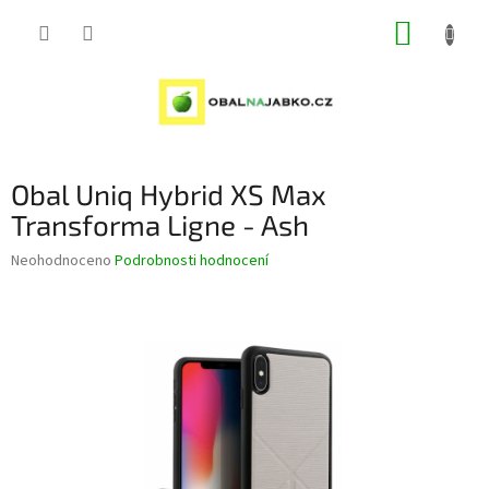
Přejít
NÁKUP
na
obsah
KOŠÍK
Obal Uniq Hybrid XS Max
Transforma Ligne - Ash
Průměrné
Neohodnoceno
Podrobnosti hodnocení
hodnocení
produktu
je
0,0
z
5
hvězdiček.