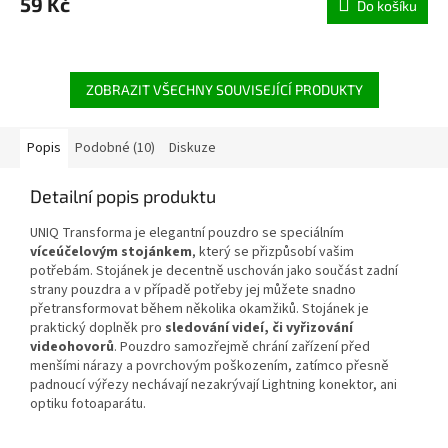
59 Kč
Do košíku
ZOBRAZIT VŠECHNY SOUVISEJÍCÍ PRODUKTY
Popis
Podobné (10)
Diskuze
Detailní popis produktu
UNIQ Transforma je elegantní pouzdro se speciálním
víceúčelovým stojánkem
, který se přizpůsobí vašim
potřebám. Stojánek je decentně uschován jako součást zadní
strany pouzdra a v případě potřeby jej můžete snadno
přetransformovat během několika okamžiků. Stojánek je
praktický doplněk pro
sledování videí, či vyřizování
videohovorů
. Pouzdro samozřejmě chrání zařízení před
menšími nárazy a povrchovým poškozením, zatímco přesně
padnoucí výřezy nechávají nezakrývají Lightning konektor, ani
optiku fotoaparátu.