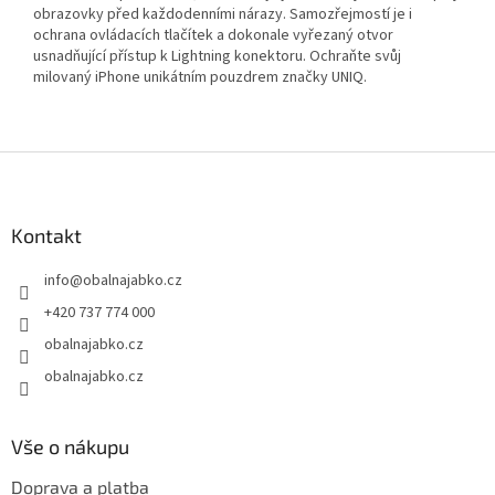
obrazovky před každodenními nárazy. Samozřejmostí je i
ochrana ovládacích tlačítek a dokonale vyřezaný otvor
usnadňující přístup k Lightning konektoru. Ochraňte svůj
milovaný iPhone unikátním pouzdrem značky UNIQ.
Z
á
p
a
Kontakt
t
info
@
obalnajabko.cz
í
+420 737 774 000
obalnajabko.cz
obalnajabko.cz
Vše o nákupu
Doprava a platba