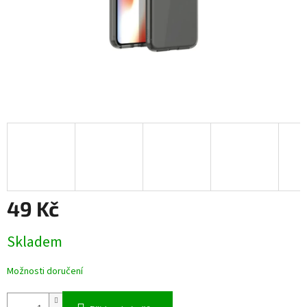
49 Kč
Měrná
Skladem
cena:
Možnosti doručení