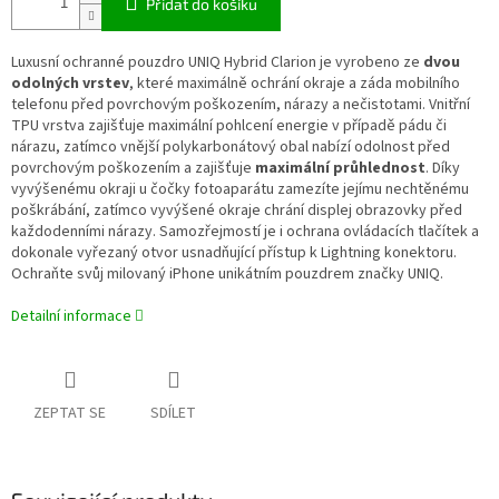
Přidat do košíku
Luxusní ochranné pouzdro UNIQ Hybrid Clarion je vyrobeno ze
dvou
odolných vrstev
, které maximálně ochrání okraje a záda mobilního
telefonu před povrchovým poškozením, nárazy a nečistotami. Vnitřní
TPU vrstva zajišťuje maximální pohlcení energie v případě pádu či
nárazu, zatímco vnější polykarbonátový obal nabízí odolnost před
povrchovým poškozením a zajišťuje
maximální průhlednost
. Díky
vyvýšenému okraji u čočky fotoaparátu zamezíte jejímu nechtěnému
poškrábání, zatímco vyvýšené okraje chrání displej obrazovky před
každodenními nárazy. Samozřejmostí je i ochrana ovládacích tlačítek a
dokonale vyřezaný otvor usnadňující přístup k Lightning konektoru.
Ochraňte svůj milovaný iPhone unikátním pouzdrem značky UNIQ.
Detailní informace
ZEPTAT SE
SDÍLET