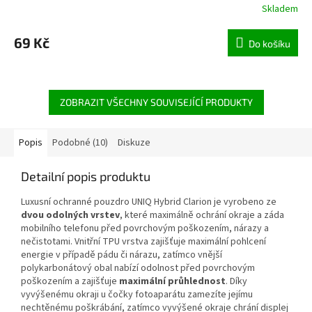
Skladem
69 Kč
Do košíku
ZOBRAZIT VŠECHNY SOUVISEJÍCÍ PRODUKTY
Popis
Podobné (10)
Diskuze
Detailní popis produktu
Luxusní ochranné pouzdro UNIQ Hybrid Clarion je vyrobeno ze
dvou odolných vrstev
, které maximálně ochrání okraje a záda
mobilního telefonu před povrchovým poškozením, nárazy a
nečistotami. Vnitřní TPU vrstva zajišťuje maximální pohlcení
energie v případě pádu či nárazu, zatímco vnější
polykarbonátový obal nabízí odolnost před povrchovým
poškozením a zajišťuje
maximální průhlednost
. Díky
vyvýšenému okraji u čočky fotoaparátu zamezíte jejímu
nechtěnému poškrábání, zatímco vyvýšené okraje chrání displej