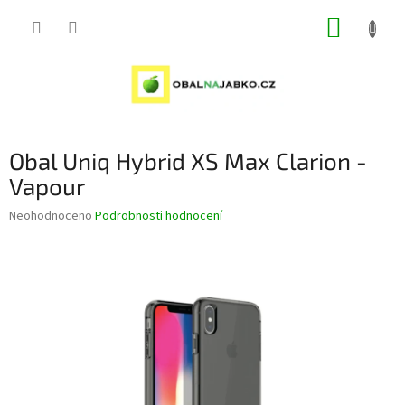
Přejít
NÁKUP
na
obsah
KOŠÍK
Obal Uniq Hybrid XS Max Clarion -
Vapour
Průměrné
Neohodnoceno
Podrobnosti hodnocení
hodnocení
produktu
je
0,0
z
5
hvězdiček.