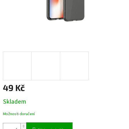
49 Kč
Měrná
Skladem
cena:
Možnosti doručení