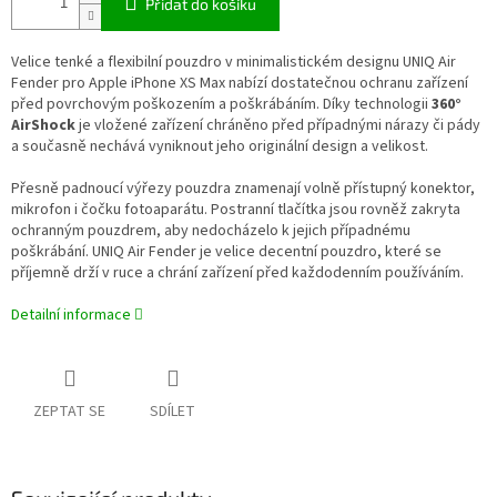
Přidat do košíku
Velice tenké a flexibilní pouzdro v minimalistickém designu UNIQ Air
Fender pro Apple iPhone XS Max nabízí dostatečnou ochranu zařízení
před povrchovým poškozením a poškrábáním. Díky technologii
360°
AirShock
je vložené zařízení chráněno před případnými nárazy či pády
a současně nechává vyniknout jeho originální design a velikost.
Přesně padnoucí výřezy pouzdra znamenají volně přístupný konektor,
mikrofon i čočku fotoaparátu. Postranní tlačítka jsou rovněž zakryta
ochranným pouzdrem, aby nedocházelo k jejich případnému
poškrábání. UNIQ Air Fender je velice decentní pouzdro, které se
příjemně drží v ruce a chrání zařízení před každodenním používáním.
Detailní informace
ZEPTAT SE
SDÍLET