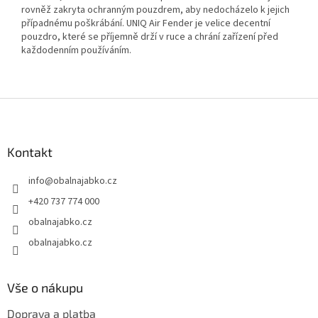
rovněž zakryta ochranným pouzdrem, aby nedocházelo k jejich
případnému poškrábání. UNIQ Air Fender je velice decentní
pouzdro, které se příjemně drží v ruce a chrání zařízení před
každodenním používáním.
Z
á
p
a
Kontakt
t
info
@
obalnajabko.cz
í
+420 737 774 000
obalnajabko.cz
obalnajabko.cz
Vše o nákupu
Doprava a platba