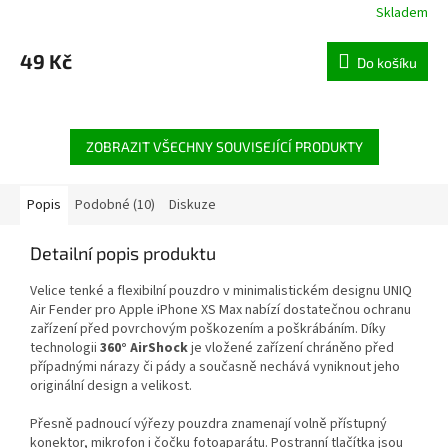
Skladem
49 Kč
Do košíku
ZOBRAZIT VŠECHNY SOUVISEJÍCÍ PRODUKTY
Popis
Podobné (10)
Diskuze
Detailní popis produktu
Velice tenké a flexibilní pouzdro v minimalistickém designu UNIQ
Air Fender pro Apple iPhone XS Max nabízí dostatečnou ochranu
zařízení před povrchovým poškozením a poškrábáním. Díky
technologii
360° AirShock
je vložené zařízení chráněno před
případnými nárazy či pády a současně nechává vyniknout jeho
originální design a velikost.
Přesně padnoucí výřezy pouzdra znamenají volně přístupný
konektor, mikrofon i čočku fotoaparátu. Postranní tlačítka jsou