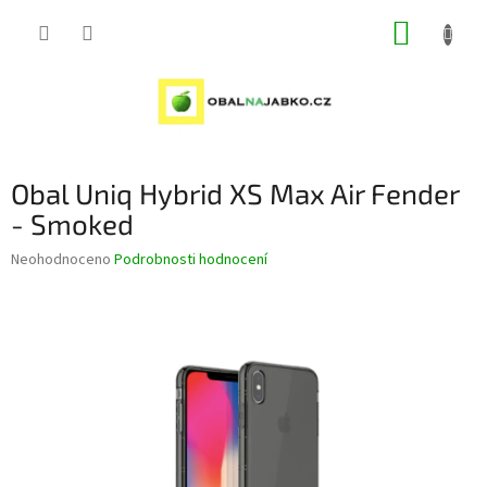
Přejít
NÁKUP
na
obsah
KOŠÍK
Obal Uniq Hybrid XS Max Air Fender
- Smoked
Průměrné
Neohodnoceno
Podrobnosti hodnocení
hodnocení
produktu
je
0,0
z
5
hvězdiček.