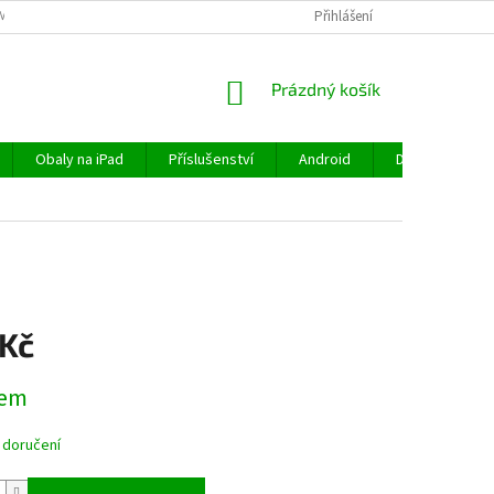
MÍNKY
OCHRANA OSOBNÍCH ÚDAJŮ
VRÁCENÍ ZBOŽÍ
Přihlášení
REKLAMA
NÁKUPNÍ
Prázdný košík
KOŠÍK
Obaly na iPad
Příslušenství
Android
Doprava a plat
 Kč
dem
 doručení