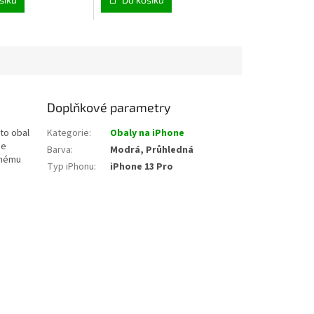
Doplňkové parametry
nto obal
Kategorie
:
Obaly na iPhone
je
Barva
:
Modrá, Průhledná
dnému
Typ iPhonu
:
iPhone 13 Pro