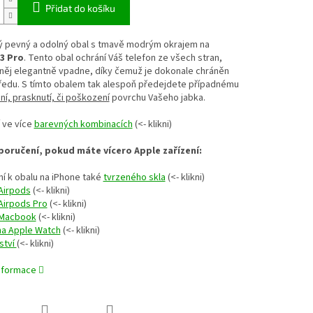
Přidat do košíku
ý pevný a odolný obal s tmavě modrým okrajem na
3 Pro
. Tento obal ochrání Váš telefon ze všech stran,
 něj elegantně vpadne, díky čemuž je dokonale chráněn
ředu. S tímto obalem tak alespoň předejdete případnému
í, prasknutí, či poškození
povrchu Vašeho jabka.
 ve více
barevných kombinacích
(<- klikni)
oručení, pokud máte vícero Apple zařízení:
í k obalu na iPhone také
tvrzeného skla
(<- klikni)
Airpods
(<- klikni)
Airpods Pro
(<- klikni)
 Macbook
(<- klikni)
na Apple Watch
(<- klikni)
ství
(<- klikni)
informace