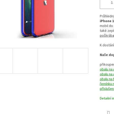
Průhledn
iPhone 1
mobil do
také zep
poškrában
K dostání
Naše dop
přikoupen
obalu na 
obalu na 
obalu na
řemínku 
příslušen
Detailní 