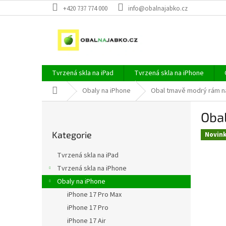
Přejít
+420 737 774 000
info@obalnajabko.cz
na
obsah
Tvrzená skla na iPad
Tvrzená skla na iPhone
Domů
Obaly na iPhone
Obal tmavě modrý rám na
P
Oba
o
Přeskočit
s
Kategorie
kategorie
Novin
t
r
Tvrzená skla na iPad
a
Tvrzená skla na iPhone
n
Obaly na iPhone
n
í
iPhone 17 Pro Max
p
iPhone 17 Pro
a
iPhone 17 Air