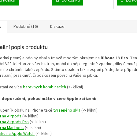
ček.
s
Podobné (16)
Diskuze
ailní popis produktu
ledný pevný a odolný obal s tmavě modrým okrajem na
iPhone 13 Pro
. Te
ání Váš telefon ze všech stran, mobil do něj elegantně vpadne, díky čemuž 
nale chráněn také zepředu. S tímto obalem tak alespoň předejdete přípa
rábaní, prasknutí, či poškození
povrchu Vašeho jabka.
stání ve více
barevných kombinacích
(<- klikni)
 doporučení, pokud máte vícero Apple zařízení:
oupení k obalu na iPhone také
tvrzeného skla
(<- klikni)
u na Airpods
(<- klikni)
u na Airpods Pro
(<- klikni)
u na Macbook
(<- klikni)
nku na Apple Watch
(<- klikni)