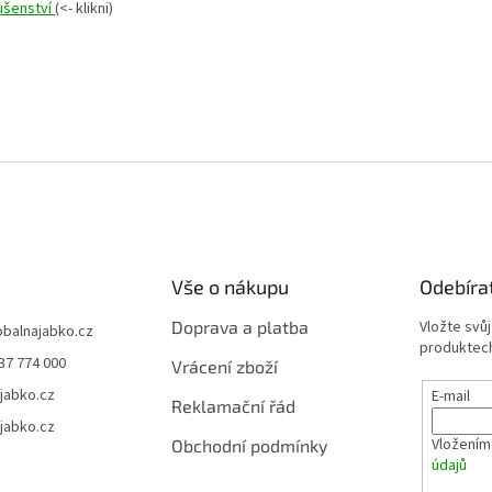
lušenství
(<- klikni)
Vše o nákupu
Odebíra
Doprava a platba
Vložte svů
obalnajabko.cz
produktech
37 774 000
Vrácení zboží
jabko.cz
E-mail
Reklamační řád
jabko.cz
Vložením
Obchodní podmínky
údajů