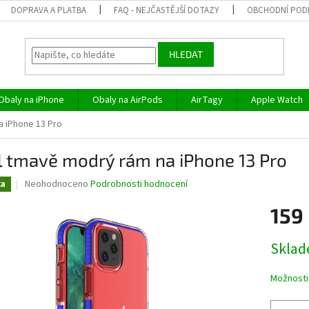
DOPRAVA A PLATBA
FAQ - NEJČASTĚJŠÍ DOTAZY
OBCHODNÍ POD
HLEDAT
Obaly na iPhone
Obaly na AirPods
AirTagy
Apple Watch
 iPhone 13 Pro
l tmavě modrý rám na iPhone 13 Pro
Průměrné
Neohodnoceno
Podrobnosti hodnocení
ka
hodnocení
produktu
159
je
0,0
Měrná
Skla
z
cena:
5
hvězdiček.
Možnosti