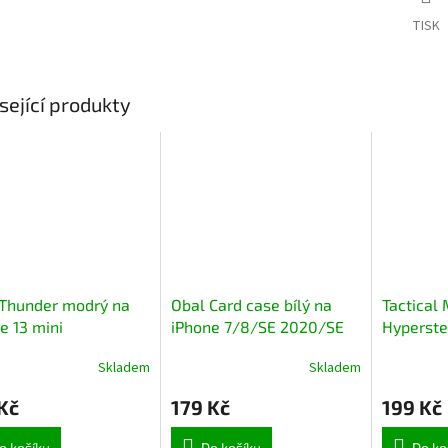
TISK
sející produkty
 Thunder modrý na
Obal Card case bílý na
Tactical
e 13 mini
iPhone 7/8/SE 2020/SE
Hyperstea
2022
pro Appl
Skladem
Skladem
rné
Max Mou
cení
Kč
179 Kč
199 Kč
ktu
o košíku
Do košíku
Do ko