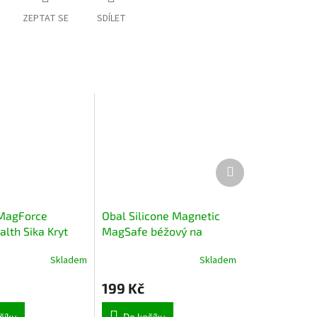
ZEPTAT SE
SDÍLET
Další
produkt
 MagForce
Obal Silicone Magnetic
lth Sika Kryt
MagSafe béžový na
e iPhone 15 Pro
iPhone 13
Skladem
Skladem
cha Moose
199 Kč
šíku
Do košíku