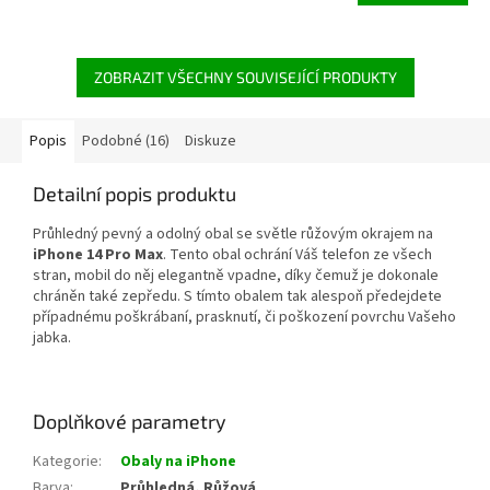
ZOBRAZIT VŠECHNY SOUVISEJÍCÍ PRODUKTY
Popis
Podobné (16)
Diskuze
Detailní popis produktu
Průhledný pevný a odolný obal se světle růžovým okrajem na
iPhone 14 Pro Max
. Tento obal ochrání Váš telefon ze všech
stran, mobil do něj elegantně vpadne, díky čemuž je dokonale
chráněn také zepředu. S tímto obalem tak alespoň předejdete
případnému
poškrábaní, prasknutí, či poškození
povrchu Vašeho
jabka.
Doplňkové parametry
Kategorie
:
Obaly na iPhone
Barva
:
Průhledná, Růžová