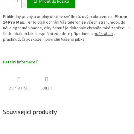
Přidat do košíku
Průhledný pevný a odolný obal se světle růžovým okrajem na
iPhone
14 Pro Max
. Tento obal ochrání Váš telefon ze všech stran, mobil do
něj elegantně vpadne, díky čemuž je dokonale chráněn také zepředu. S
tímto obalem tak alespoň předejdete případnému
poškrábaní,
prasknutí, či poškození
povrchu Vašeho jabka.
Detailní informace
ZEPTAT SE
SDÍLET
Související produkty