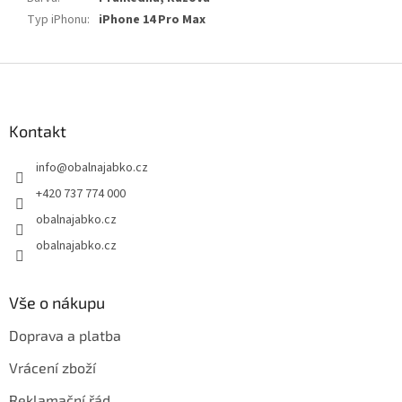
Typ iPhonu
:
iPhone 14 Pro Max
Z
á
p
a
Kontakt
t
info
@
obalnajabko.cz
í
+420 737 774 000
obalnajabko.cz
obalnajabko.cz
Vše o nákupu
Doprava a platba
Vrácení zboží
Reklamační řád