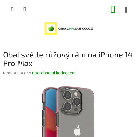
Přejít
NÁKUP
na
obsah
KOŠÍK
Obal světle růžový rám na iPhone 14
Pro Max
Průměrné
Neohodnoceno
Podrobnosti hodnocení
hodnocení
produktu
je
0,0
z
5
hvězdiček.