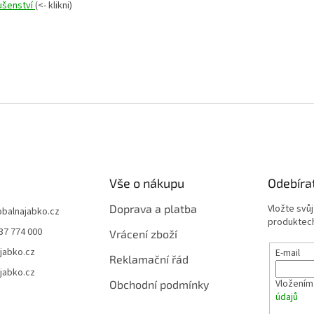
lušenství
(<- klikni)
Vše o nákupu
Odebíra
Doprava a platba
Vložte svů
obalnajabko.cz
produktech
37 774 000
Vrácení zboží
jabko.cz
E-mail
Reklamační řád
jabko.cz
Vložením
Obchodní podmínky
údajů