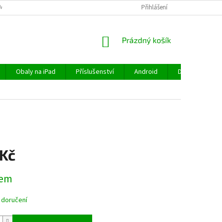
MÍNKY
OCHRANA OSOBNÍCH ÚDAJŮ
VRÁCENÍ ZBOŽÍ
Přihlášení
REKLAMA
NÁKUPNÍ
Prázdný košík
KOŠÍK
Obaly na iPad
Příslušenství
Android
Doprava a plat
 Kč
dem
 doručení