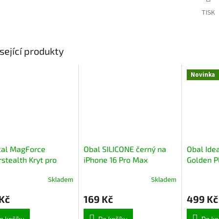
TISK
sející produkty
Novinka
cal MagForce
Obal SILICONE černý na
Obal Ide
stealth Kryt pro
iPhone 16 Pro Max
Golden P
 iPhone 15 Pro
Pro
Skladem
Skladem
ha Moose
Kč
169 Kč
499 Kč
o košíku
Do košíku
Do ko