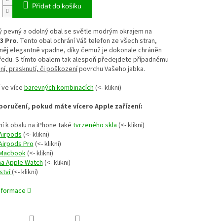
Přidat do košíku
ý pevný a odolný obal se světle modrým okrajem na
3 Pro
. Tento obal ochrání Váš telefon ze všech stran,
 něj elegantně vpadne, díky čemuž je dokonale chráněn
ředu. S tímto obalem tak alespoň předejdete případnému
í, prasknutí, či poškození
povrchu Vašeho jabka.
 ve více
barevných kombinacích
(<- klikni)
oručení, pokud máte vícero Apple zařízení:
í k obalu na iPhone také
tvrzeného skla
(<- klikni)
Airpods
(<- klikni)
Airpods Pro
(<- klikni)
 Macbook
(<- klikni)
na Apple Watch
(<- klikni)
ství
(<- klikni)
informace