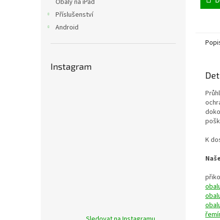
Obaly na iPad
Příslušenství
Android
Popi
Instagram
Det
Průh
ochr
doko
pošk
K do
Naše
přik
obal
obal
obal
řemí
Sledovat na Instagramu