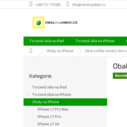
Přejít
+420 737 774 000
info@obalnajabko.cz
na
obsah
Tvrzená skla na iPad
Tvrzená skla na iPhone
Domů
Obaly na iPhone
Obal světle modrý rám n
P
Obal
o
Přeskočit
s
Kategorie
kategorie
Novin
t
r
Tvrzená skla na iPad
a
Tvrzená skla na iPhone
n
Obaly na iPhone
n
í
iPhone 17 Pro Max
p
iPhone 17 Pro
a
iPhone 17 Air