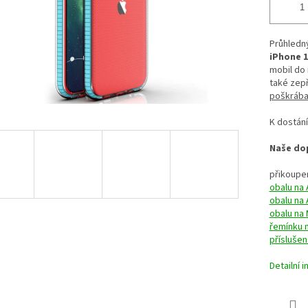
Průhledn
iPhone 1
mobil do
také zep
poškrában
K dostání
Naše dop
přikoupen
obalu na 
obalu na 
obalu na
řemínku 
příslušen
Detailní 