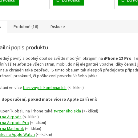
s
Podobné (16)
Diskuze
ailní popis produktu
ledný pevný a odolný obal se světle modrým okrajem na
iPhone 13 Pro
. T
ání Váš telefon ze všech stran, mobil do něj elegantně vpadne, díky čemuž 
nale chráněn také zepředu. S tímto obalem tak alespoň předejdete přípa
rábaní, prasknutí, či poškození
povrchu Vašeho jabka.
stání ve více
barevných kombinacích
(<- klikni)
 doporučení, pokud máte vícero Apple zařízení:
oupení k obalu na iPhone také
tvrzeného skla
(<- klikni)
u na Airpods
(<- klikni)
u na Airpods Pro
(<- klikni)
u na Macbook
(<- klikni)
nku na Apple Watch
(<- klikni)