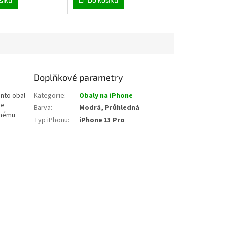
Doplňkové parametry
ento obal
Kategorie
:
Obaly na iPhone
je
Barva
:
Modrá, Průhledná
dnému
Typ iPhonu
:
iPhone 13 Pro