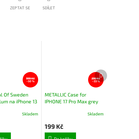
ZEPTAT SE
SDÍLET
Další
produkt
999 Kč
299 Kč
–50 %
–33 %
al Of Sweden
METALLIC Case for
lum na iPhone 13
IPHONE 17 Pro Max grey
Skladem
Skladem
199 Kč
šíku
Do košíku