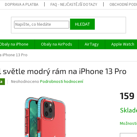
DOPRAVA A PLATBA
FAQ - NEJČASTĚJŠÍ DOTAZY
OBCHODNÍ POD
HLEDAT
Obaly na iPhone
Obaly na AirPods
AirTagy
Apple Watch
a iPhone 13 Pro
 světle modrý rám na iPhone 13 Pro
Průměrné
Neohodnoceno
Podrobnosti hodnocení
ka
hodnocení
produktu
159
je
0,0
Měrná
Skla
z
cena:
5
hvězdiček.
Možnosti