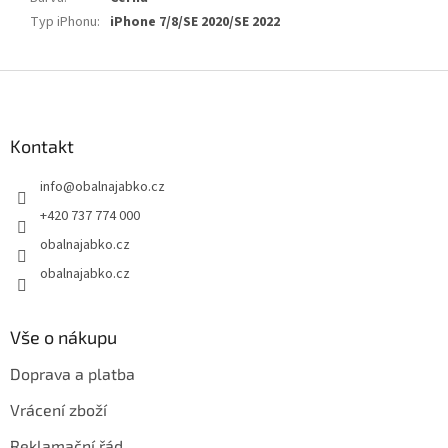
Typ iPhonu
:
iPhone 7/8/SE 2020/SE 2022
Z
á
p
a
Kontakt
t
info
@
obalnajabko.cz
í
+420 737 774 000
obalnajabko.cz
obalnajabko.cz
Vše o nákupu
Doprava a platba
Vrácení zboží
Reklamační řád