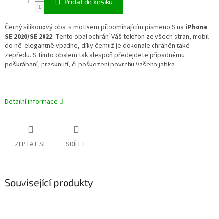
Přidat do košíku
Černý silikonový obal s motivem připomínajícím písmeno S na
iPhone
SE 2020/SE 2022
. Tento obal ochrání Váš telefon ze všech stran, mobil
do něj elegantně vpadne, díky čemuž je dokonale chráněn také
zepředu. S tímto obalem tak alespoň předejdete případnému
poškrábaní, prasknutí, či poškození
povrchu Vašeho jabka.
Detailní informace
ZEPTAT SE
SDÍLET
Související produkty