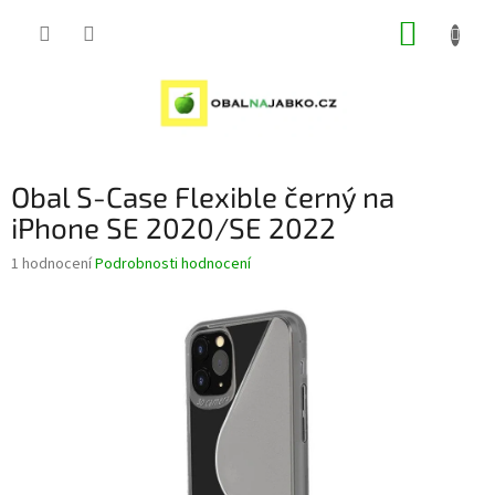
Přejít
NÁKUP
na
obsah
KOŠÍK
Obal S-Case Flexible černý na
iPhone SE 2020/SE 2022
Průměrné
1 hodnocení
Podrobnosti hodnocení
hodnocení
produktu
je
5,0
z
5
hvězdiček.