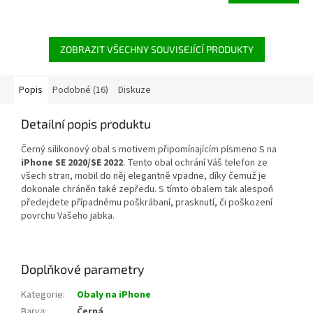
ZOBRAZIT VŠECHNY SOUVISEJÍCÍ PRODUKTY
Popis
Podobné (16)
Diskuze
Detailní popis produktu
Černý silikonový obal s motivem připomínajícím písmeno S na
iPhone SE 2020/SE 2022
. Tento obal ochrání Váš telefon ze
všech stran, mobil do něj elegantně vpadne, díky čemuž je
dokonale chráněn také zepředu. S tímto obalem tak alespoň
předejdete případnému
poškrábaní, prasknutí, či poškození
povrchu Vašeho jabka.
Doplňkové parametry
Kategorie
:
Obaly na iPhone
Barva
:
Černá