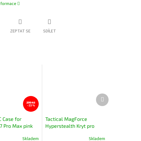
informace
ZEPTAT SE
SDÍLET
Další
produkt
299 Kč
–33 %
 Case for
Tactical MagForce
7 Pro Max pink
Hyperstealth Kryt pro
Apple iPhone 15 Pro
Skladem
Skladem
Moucha Moose