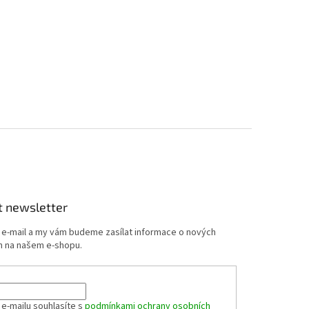
t newsletter
j e-mail a my vám budeme zasílat informace o nových
 na našem e-shopu.
 e-mailu souhlasíte s
podmínkami ochrany osobních