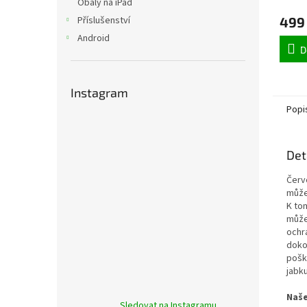
Obaly na iPad
Příslušenství
499
Android
D
Instagram
Popi
Det
Červ
může
K to
může
ochr
doko
pošk
jabku
Naše
Sledovat na Instagramu