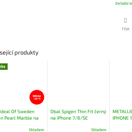
Detailní 
TISK
sející produkty
nka
999 Kč
–50 %
Ideal Of Sweden
Obal Spigen Thin Fit černý
METALLIC
n Pearl Marble na
na iPhone 7/8/SE
IPHONE 1
e 13 Pro Max
2020/SE 2022
Skladem
Skladem
Průměrné