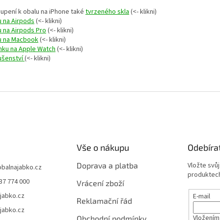
oupení k obalu na iPhone také
tvrzeného skla
(<- klikni)
u na Airpods
(<- klikni)
u na Airpods Pro
(<- klikni)
u na Macbook
(<- klikni)
nku na Apple Watch
(<- klikni)
lušenství
(<- klikni)
Vše o nákupu
Odebíra
Doprava a platba
Vložte svů
obalnajabko.cz
produktech
37 774 000
Vrácení zboží
jabko.cz
E-mail
Reklamační řád
jabko.cz
Vložením
Obchodní podmínky