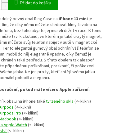
Přidat do košíku
odolný pevný obal Ring Case na
iPhone 13 mini
je
 tím, že díky němu můžete sledovat filmy či videa na
efonu, bez toho abyste jej museli držet v ruce. K tomu
může tzv. kickstand, ve kterém je také ukrytý magnet,
ému můžete svůj telefon nabíjet v autě v magnetické
. Tento elegantní gumový obal ochrání Váš telefon ze
an, mobil do něj elegantně vpadne, díky čemuž je
 chráněn také zepředu. S tímto obalem tak alespoň
te případnému
poškrábaní, prasknutí, či poškození
ašeho jabka. Ne jen pro ty, kteří chtějí svému jabku
ximální pohodlí a eleganci.
oručení, pokud máte vícero Apple zařízení:
í k obalu na iPhone také
tvrzeného skla
(<- klikni)
Airpods
(<- klikni)
Airpods Pro
(<- klikni)
 Macbook
(<- klikni)
na Apple Watch
(<- klikni)
ství
(<- klikni)