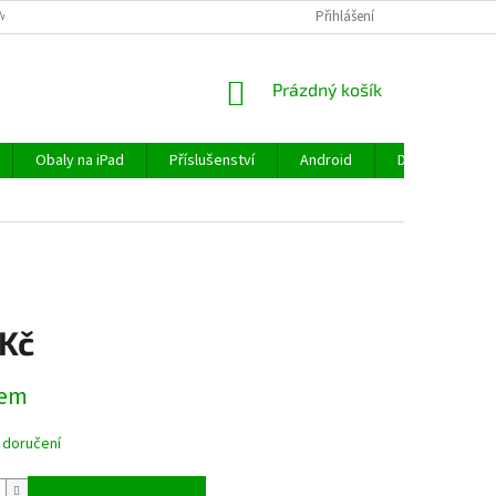
MÍNKY
OCHRANA OSOBNÍCH ÚDAJŮ
VRÁCENÍ ZBOŽÍ
Přihlášení
REKLAMA
NÁKUPNÍ
Prázdný košík
KOŠÍK
Obaly na iPad
Příslušenství
Android
Doprava a plat
 Kč
dem
 doručení