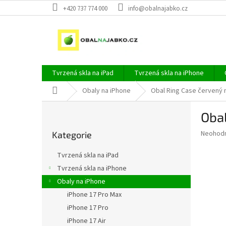
Přejít
+420 737 774 000
info@obalnajabko.cz
na
obsah
Tvrzená skla na iPad
Tvrzená skla na iPhone
Domů
Obaly na iPhone
Obal Ring Case červený n
P
Obal
o
Přeskočit
s
Průměr
Neohod
Kategorie
kategorie
t
hodnoce
r
produkt
Tvrzená skla na iPad
a
je
Tvrzená skla na iPhone
0,0
n
z
Obaly na iPhone
n
5
í
iPhone 17 Pro Max
hvězdič
p
iPhone 17 Pro
a
iPhone 17 Air