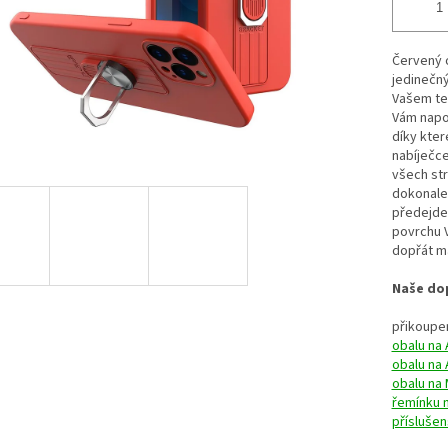
Červený 
jedinečný
Vašem tel
Vám napo
díky kter
nabíječce
všech str
dokonale
předejde
povrchu V
dopřát ma
Naše dop
přikoupen
obalu na 
obalu na 
obalu na
řemínku 
příslušen