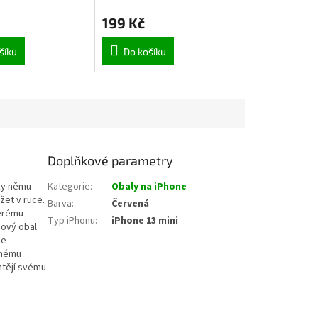
199 Kč
šíku
Do košíku
Doplňkové parametry
íky němu
Kategorie
:
Obaly na iPhone
žet v ruce.
Barva
:
Červená
terému
Typ iPhonu
:
iPhone 13 mini
mový obal
je
dnému
htějí svému