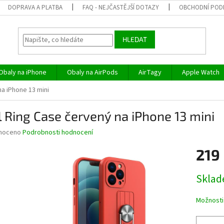
DOPRAVA A PLATBA
FAQ - NEJČASTĚJŠÍ DOTAZY
OBCHODNÍ POD
HLEDAT
Obaly na iPhone
Obaly na AirPods
AirTagy
Apple Watch
a iPhone 13 mini
 Ring Case červený na iPhone 13 mini
né
noceno
Podrobnosti hodnocení
ní
219
u
Měrná
Skla
cena:
ek.
Možnosti