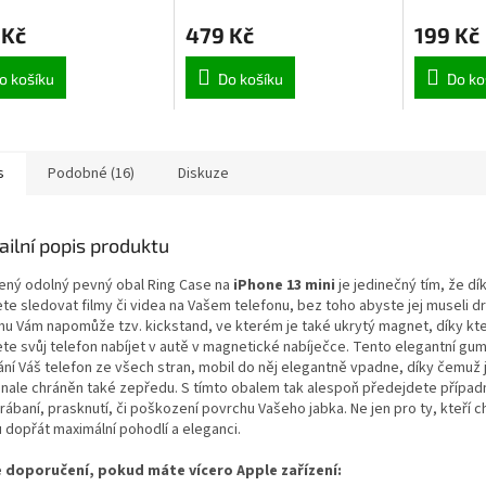
hodnocení
 Kč
479 Kč
199 Kč
produktu
je
5,0
o košíku
Do košíku
Do ko
z
5
hvězdiček.
s
Podobné (16)
Diskuze
ailní popis produktu
ený odolný pevný obal Ring Case na
iPhone 13 mini
je jedinečný tím, že d
te sledovat filmy či videa na Vašem telefonu, bez toho abyste jej museli dr
mu Vám napomůže tzv. kickstand, ve kterém je také ukrytý magnet, díky k
te svůj telefon nabíjet v autě v magnetické nabíječce. Tento elegantní gu
ání Váš telefon ze všech stran, mobil do něj elegantně vpadne, díky čemuž 
nale chráněn také zepředu. S tímto obalem tak alespoň předejdete přípa
rábaní, prasknutí, či poškození
povrchu Vašeho jabka. Ne jen pro ty, kteří c
 dopřát maximální pohodlí a eleganci.
 doporučení, pokud máte vícero Apple zařízení: