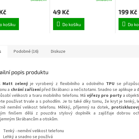
Max Mou
Kč
49 Kč
199 Kč
o košíku
Do košíku
Do ko
s
Podobné (16)
Diskuze
ailní popis produktu
l Matt zelený
je vyrobený z flexibilního a odolného
TPU
se přizpůso
fonu a
chrání zařízení
před škrábanci a nečistotami. Snadno se aplikuje a 
působí velikosti a tvaru mobilního telefonu. Má
výřezy pro porty
a objekti
te používat trvale a s pohodlím. Je to také díky tomu, že kryt je tenký, l
zně nemění velikost telefonu. Měkký, příjemný na dotek,
protiskluzov
ým finišem dělá z pouzdra stylový doplněk a zajišťuje dobrou och
íjemným škrábancům a otiskům.
Tenký - nemění velikost telefonu
Lehký a snadno se používá