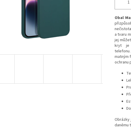
Obal Ma
přizpůso
nečistota
a tvaru m
jej můžet
kryt je
telefonu
matným fi
ochranu 
Te
Le
Pr
Př
Es
Do
Obrázky j
danému t