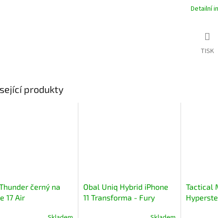
Detailní 
TISK
sející produkty
Thunder černý na
Obal Uniq Hybrid iPhone
Tactical
e 17 Air
11 Transforma - Fury
Hyperstea
Racer(červená)
pro Apple
Skladem
Skladem