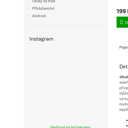
Obaly na iPad
Příslušenství
199 
Android
D
Instagram
Popi
Det
Oba
tele
přiz
může
výra
matn
nepř
Sledovat na Instagramu