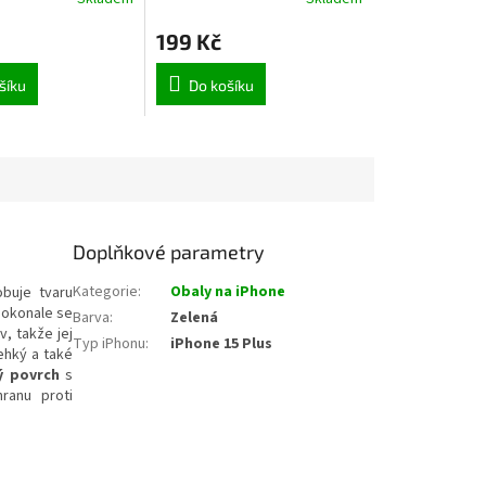
cha Moose
199 Kč
šíku
Do košíku
Doplňkové parametry
Kategorie
:
Obaly na iPhone
buje tvaru
dokonale se
Barva
:
Zelená
v, takže jej
Typ iPhonu
:
iPhone 15 Plus
ehký a také
ý povrch
s
ranu proti