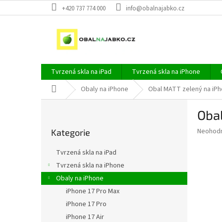
Přejít
+420 737 774 000
info@obalnajabko.cz
na
obsah
Tvrzená skla na iPad
Tvrzená skla na iPhone
Domů
Obaly na iPhone
Obal MATT zelený na iPh
P
Obal
o
Přeskočit
s
Průměr
Neohod
Kategorie
kategorie
t
hodnoce
r
produkt
Tvrzená skla na iPad
a
je
Tvrzená skla na iPhone
0,0
n
z
Obaly na iPhone
n
5
í
iPhone 17 Pro Max
hvězdič
p
iPhone 17 Pro
a
iPhone 17 Air