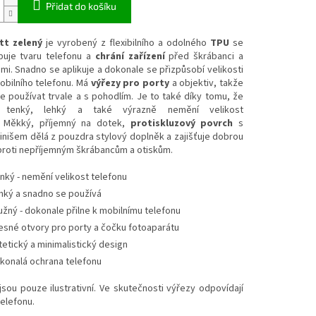
Přidat do košíku
tt zelený
je vyrobený z flexibilního a odolného
TPU
se
buje tvaru telefonu a
chrání zařízení
před škrábanci a
mi. Snadno se aplikuje a dokonale se přizpůsobí velikosti
obilního telefonu. Má
výřezy pro porty
a objektiv, takže
e používat trvale a s pohodlím. Je to také díky tomu, že
 tenký, lehký a také výrazně nemění velikost
. Měkký, příjemný na dotek,
protiskluzový povrch
s
nišem dělá z pouzdra stylový doplněk a zajišťuje dobrou
proti nepříjemným škrábancům a otiskům.
nký - nemění velikost telefonu
hký a snadno se používá
užný - dokonale přilne k mobilnímu telefonu
esné otvory pro porty a čočku fotoaparátu
tetický a minimalistický design
konalá ochrana telefonu
sou pouze ilustrativní. Ve skutečnosti výřezy odpovídají
elefonu.