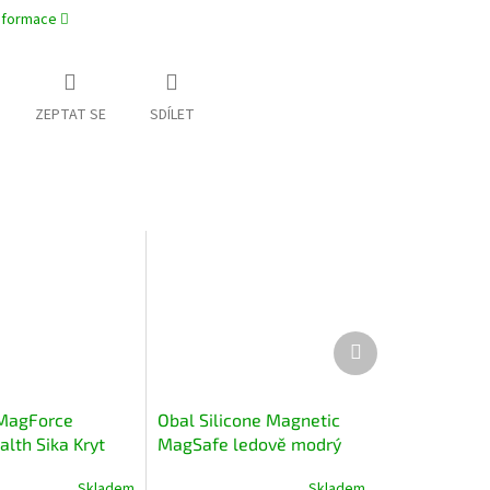
informace
ZEPTAT SE
SDÍLET
Další
produkt
 MagForce
Obal Silicone Magnetic
lth Sika Kryt
MagSafe ledově modrý
 iPhone 17 Pro
na iPhone 13 Pro
Skladem
Skladem