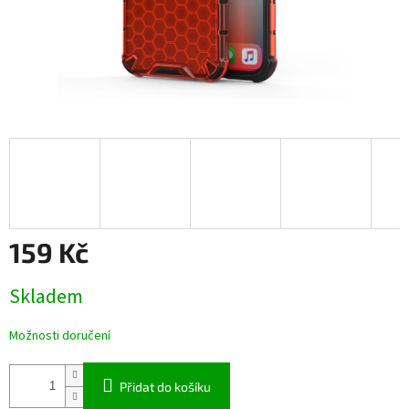
159 Kč
Měrná
Skladem
cena:
Možnosti doručení
Přidat do košíku