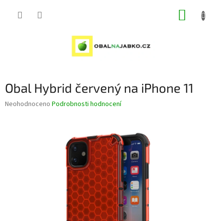
Přejít
NÁKUP
na
obsah
KOŠÍK
Obal Hybrid červený na iPhone 11
Průměrné
Neohodnoceno
Podrobnosti hodnocení
hodnocení
produktu
je
0,0
z
5
hvězdiček.