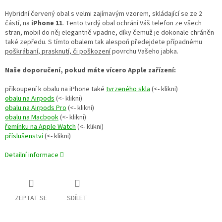
Hybridní červený obal s velmi zajímavým vzorem, skládající se ze 2
částí, na
iPhone 11
. Tento tvrdý obal ochrání Váš telefon ze všech
stran, mobil do něj elegantně vpadne, díky čemuž je dokonale chráněn
také zepředu. S tímto obalem tak alespoň předejdete případnému
poškrábaní, prasknutí, či poškození
povrchu Vašeho jabka.
Naše doporučení, pokud máte vícero Apple zařízení:
přikoupení k obalu na iPhone také
tvrzeného skla
(<- klikni)
obalu na Airpods
(<- klikni)
obalu na Airpods Pro
(<- klikni)
obalu na Macbook
(<- klikni)
řemínku na Apple Watch
(<- klikni)
příslušenství
(<- klikni)
Detailní informace
ZEPTAT SE
SDÍLET