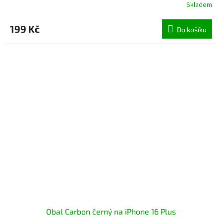
Skladem
Průměrné
hodnocení
produktu
199 Kč
Do košíku
je
5,0
z
5
hvězdiček.
Obal Carbon černý na iPhone 16 Plus