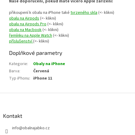
Naše doporučení, pokud máte vícero Apple zařízení:
přikoupení k obalu na iPhone také
tvrzeného skla
(<- klikni)
obalu na Airpods
(<- klikni)
obalu na Airpods Pro
(<- klikni)
obalu na Macbook
(<- klikni)
řemínku na Apple Watch
(<- klikni)
příslušenství
(<- klikni)
Doplňkové parametry
Kategorie
:
Obaly na iPhone
Barva
:
Červená
Typ iPhonu
:
iPhone 11
Z
á
p
a
Kontakt
t
info
@
obalnajabko.cz
í