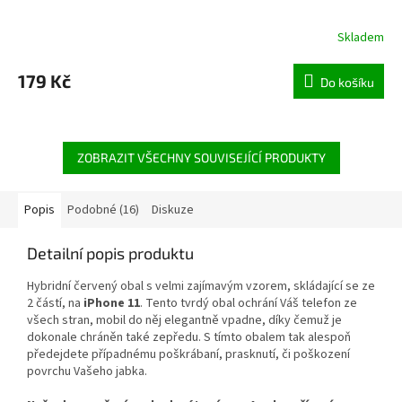
Skladem
179 Kč
Do košíku
ZOBRAZIT VŠECHNY SOUVISEJÍCÍ PRODUKTY
Popis
Podobné (16)
Diskuze
Detailní popis produktu
Hybridní červený obal s velmi zajímavým vzorem, skládající se ze
2 částí, na
iPhone 11
. Tento tvrdý obal ochrání Váš telefon ze
všech stran, mobil do něj elegantně vpadne, díky čemuž je
dokonale chráněn také zepředu. S tímto obalem tak alespoň
předejdete případnému
poškrábaní, prasknutí, či poškození
povrchu Vašeho jabka.