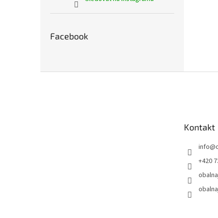
Facebook
Z
á
p
a
t
Kontakt
í
info
@
+420 7
obalna
obalna