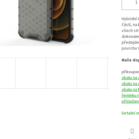
Hybridní 
částí, na
všech str
dokonale
předejde
povrchu 
Naše dop
přikoupen
obalu na 
obalu na 
obalu na
řemínku 
příslušen
Detailní 