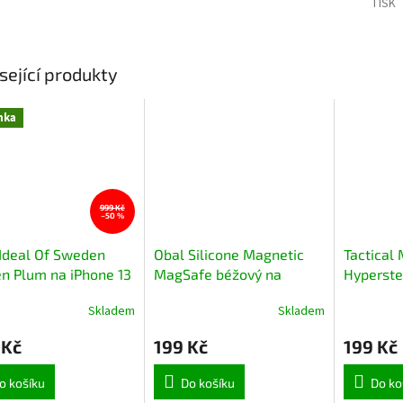
TISK
sející produkty
nka
999 Kč
–50 %
Ideal Of Sweden
Obal Silicone Magnetic
Tactical
n Plum na iPhone 13
MagSafe béžový na
Hyperstea
iPhone 13
pro Appl
Skladem
Skladem
Max Mou
 Kč
199 Kč
199 Kč
o košíku
Do košíku
Do ko