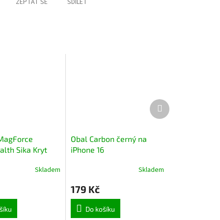
ZEPTAT SE
SDÍLET
Další
produkt
 MagForce
Obal Carbon černý na
lth Sika Kryt
iPhone 16
e iPhone 15 Pro
Skladem
Skladem
cha Moose
179 Kč
šíku
Do košíku