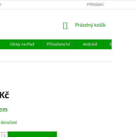
MÍNKY
OCHRANA OSOBNÍCH ÚDAJŮ
VRÁCENÍ ZBOŽÍ
Přihlášení
REKLAMA
NÁKUPNÍ
Prázdný košík
KOŠÍK
Obaly na iPad
Příslušenství
Android
Doprava a plat
 Kč
dem
 doručení