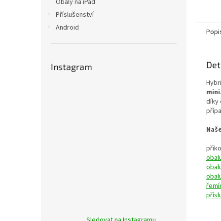
Obaly na iPad
Příslušenství
Android
Popi
Det
Instagram
Hybri
mini
díky
příp
Naše
přik
obal
obal
obal
řemí
přís
Sledovat na Instagramu