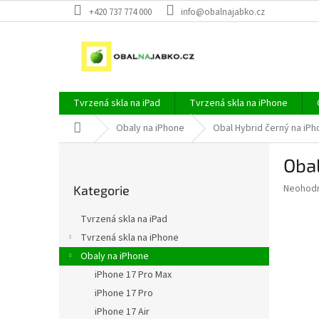
Přejít
+420 737 774 000
info@obalnajabko.cz
na
obsah
Tvrzená skla na iPad
Tvrzená skla na iPhone
Domů
Obaly na iPhone
Obal Hybrid černý na iPh
P
Obal
o
Přeskočit
s
Průměr
Neohod
Kategorie
kategorie
t
hodnoce
r
produkt
Tvrzená skla na iPad
a
je
Tvrzená skla na iPhone
0,0
n
z
Obaly na iPhone
n
5
í
iPhone 17 Pro Max
hvězdič
p
iPhone 17 Pro
a
iPhone 17 Air