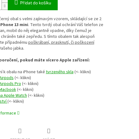
Přidat do košíku
černý obal s velmi zajímavým vzorem, skládající se ze 2
iPhone 13 mini
. Tento tvrdý obal ochrání Váš telefon ze
an, mobil do něj elegantně vpadne, díky čemuž je
 chráněn také zepředu. S tímto obalem tak alespoň
te případnému
poškrábaní, prasknutí, či poškození
Vašeho jabka.
oručení, pokud máte vícero Apple zařízení:
í k obalu na iPhone také
tvrzeného skla
(<- klikni)
Airpods
(<- klikni)
Airpods Pro
(<- klikni)
 Macbook
(<- klikni)
na Apple Watch
(<- klikni)
ství
(<- klikni)
informace