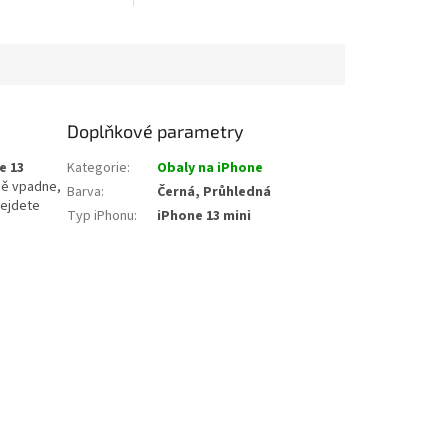
Doplňkové parametry
e 13
Kategorie
:
Obaly na iPhone
tně vpadne,
Barva
:
Černá, Průhledná
dejdete
Typ iPhonu
:
iPhone 13 mini