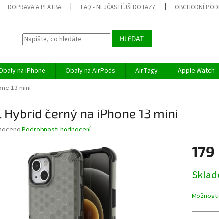
DOPRAVA A PLATBA
FAQ - NEJČASTĚJŠÍ DOTAZY
OBCHODNÍ POD
HLEDAT
Obaly na iPhone
Obaly na AirPods
AirTagy
Apple Watch
one 13 mini
 Hybrid černý na iPhone 13 mini
né
noceno
Podrobnosti hodnocení
ní
179
u
Měrná
Skla
cena:
ek.
Možnosti