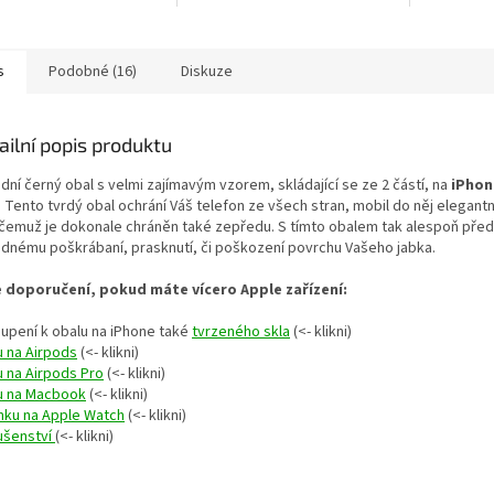
s
Podobné (16)
Diskuze
ailní popis produktu
dní černý obal s velmi zajímavým vzorem, skládající se ze 2 částí, na
iPhon
. Tento tvrdý obal ochrání Váš telefon ze všech stran, mobil do něj elegan
 čemuž je dokonale chráněn také zepředu. S tímto obalem tak alespoň pře
adnému
poškrábaní, prasknutí, či poškození
povrchu Vašeho jabka.
 doporučení, pokud máte vícero Apple zařízení:
oupení k obalu na iPhone také
tvrzeného skla
(<- klikni)
u na Airpods
(<- klikni)
u na Airpods Pro
(<- klikni)
u na Macbook
(<- klikni)
nku na Apple Watch
(<- klikni)
lušenství
(<- klikni)