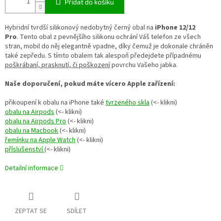
Přidat do košíku
Hybridní tvrdší silikonový nedobytný černý obal na
iPhone 12/12
Pro
. Tento obal z pevnějšího silikonu ochrání Váš telefon ze všech
stran, mobil do něj elegantně vpadne, díky čemuž je dokonale chráněn
také zepředu. S tímto obalem tak alespoň předejdete případnému
poškrábaní, prasknutí, či poškození
povrchu Vašeho jabka.
Naše doporučení, pokud máte vícero Apple zařízení:
přikoupení k obalu na iPhone také
tvrzeného skla
(<- klikni)
obalu na Airpods
(<- klikni)
obalu na Airpods Pro
(<- klikni)
obalu na Macbook
(<- klikni)
řemínku na Apple Watch
(<- klikni)
příslušenství
(<- klikni)
Detailní informace
ZEPTAT SE
SDÍLET