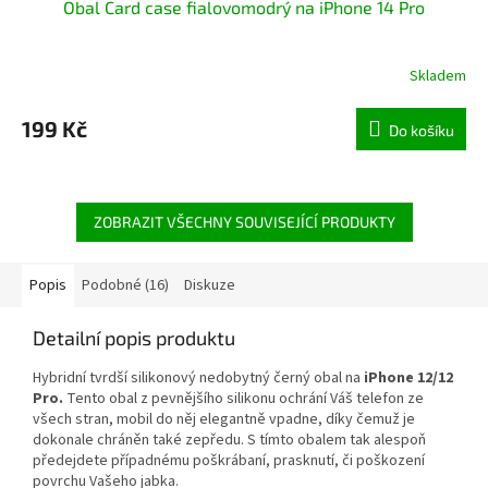
Obal Card case fialovomodrý na iPhone 14 Pro
Skladem
199 Kč
Do košíku
ZOBRAZIT VŠECHNY SOUVISEJÍCÍ PRODUKTY
Popis
Podobné (16)
Diskuze
Detailní popis produktu
Hybridní tvrdší silikonový nedobytný černý obal na
iPhone 12/12
Pro.
Tento obal z pevnějšího silikonu ochrání Váš telefon ze
všech stran, mobil do něj elegantně vpadne, díky čemuž je
dokonale chráněn také zepředu. S tímto obalem tak alespoň
předejdete případnému
poškrábaní, prasknutí, či poškození
povrchu Vašeho jabka.