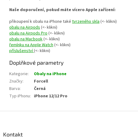
Naše doporučení, pokud máte vícero Apple zařízení:
přikoupení k obalu na iPhone také
tvrzeného skla
(<- klikni)
obalu na Airpods
(<- klikni)
obalu na Airpods Pro
(<- klikni)
obalu na Macbook
(<- klikni)
řemínku na Apple Watch
(<- klikni)
příslušenství
(<- klikni)
Doplňkové parametry
Kategorie
:
Obaly na iPhone
Značky
:
Forcell
Barva
:
Černá
Typ iPhonu
:
iPhone 12/12 Pro
Z
á
p
a
Kontakt