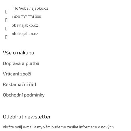
t
info
@
obalnajabko.cz
í
+420 737 774 000
obalnajabko.cz
obalnajabko.cz
Vše o nákupu
Doprava a platba
Vrácení zboží
Reklamační řád
Obchodní podmínky
Odebírat newsletter
Vložte svůj e-mail a my vám budeme zasílat informace o nových