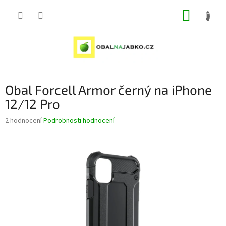
Přejít
NÁKUP
na
obsah
KOŠÍK
Obal Forcell Armor černý na iPhone
12/12 Pro
Průměrné
2 hodnocení
Podrobnosti hodnocení
hodnocení
produktu
je
5,0
z
5
hvězdiček.