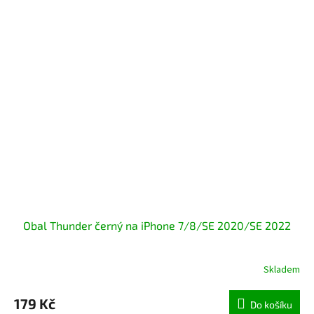
Obal Thunder černý na iPhone 7/8/SE 2020/SE 2022
Skladem
Průměrné
hodnocení
produktu
179 Kč
Do košíku
je