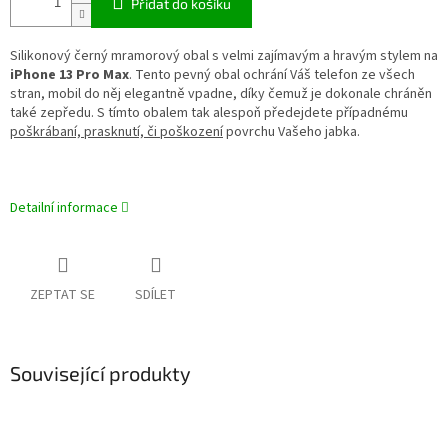
Přidat do košíku
Silikonový černý mramorový obal s velmi zajímavým a hravým stylem na
iPhone 13 Pro Max
. Tento pevný obal ochrání Váš telefon ze všech
stran, mobil do něj elegantně vpadne, díky čemuž je dokonale chráněn
také zepředu. S tímto obalem tak alespoň předejdete případnému
poškrábaní, prasknutí, či poškození
povrchu Vašeho jabka.
Detailní informace
ZEPTAT SE
SDÍLET
Související produkty