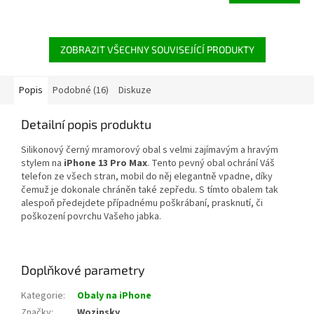
5,0
z
5
hvězdiček.
ZOBRAZIT VŠECHNY SOUVISEJÍCÍ PRODUKTY
Popis
Podobné (16)
Diskuze
Detailní popis produktu
Silikonový černý mramorový obal s velmi zajímavým a hravým
stylem na
iPhone 13 Pro Max
. Tento pevný obal ochrání Váš
telefon ze všech stran, mobil do něj elegantně vpadne, díky
čemuž je dokonale chráněn také zepředu. S tímto obalem tak
alespoň předejdete případnému
poškrábaní, prasknutí, či
poškození
povrchu Vašeho jabka.
Doplňkové parametry
Kategorie
:
Obaly na iPhone
Značky
:
Wozinsky