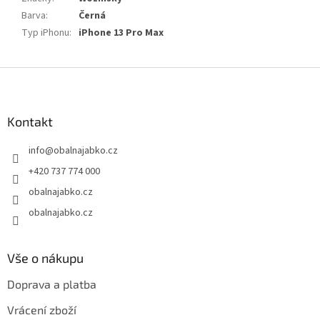
Barva
:
Černá
Typ iPhonu
:
iPhone 13 Pro Max
Z
á
p
a
Kontakt
t
info
@
obalnajabko.cz
í
+420 737 774 000
obalnajabko.cz
obalnajabko.cz
Vše o nákupu
Doprava a platba
Vrácení zboží