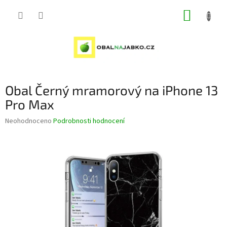
Přejít
NÁKUP
na
obsah
KOŠÍK
Obal Černý mramorový na iPhone 13
Pro Max
Průměrné
Neohodnoceno
Podrobnosti hodnocení
hodnocení
produktu
je
0,0
z
5
hvězdiček.