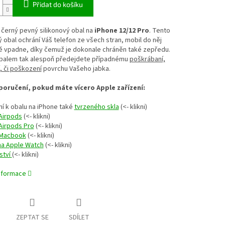
Přidat do košíku
 černý pevný silikonový obal na
iPhone 12/12 Pro
. Tento
ý obal ochrání Váš telefon ze všech stran, mobil do něj
ě vpadne, díky čemuž je dokonale chráněn také zepředu.
obalem tak alespoň předejdete případnému
poškrábaní,
, či poškození
povrchu Vašeho jabka.
oručení, pokud máte vícero Apple zařízení:
í k obalu na iPhone také
tvrzeného skla
(<- klikni)
Airpods
(<- klikni)
Airpods Pro
(<- klikni)
 Macbook
(<- klikni)
na Apple Watch
(<- klikni)
ství
(<- klikni)
informace
ZEPTAT SE
SDÍLET