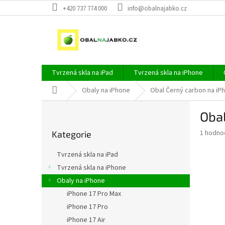
Přejít
+420 737 774 000
info@obalnajabko.cz
na
obsah
Tvrzená skla na iPad
Tvrzená skla na iPhone
Domů
Obaly na iPhone
Obal Černý carbon na iP
P
Obal
o
Přeskočit
s
Průměr
1 hodno
Kategorie
kategorie
t
hodnoce
r
produkt
Tvrzená skla na iPad
a
je
Tvrzená skla na iPhone
5,0
n
z
Obaly na iPhone
n
5
í
iPhone 17 Pro Max
hvězdič
p
iPhone 17 Pro
a
iPhone 17 Air