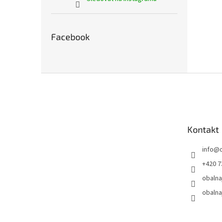
Facebook
Z
á
p
a
t
Kontakt
í
info
@
+420 7
obalna
obalna