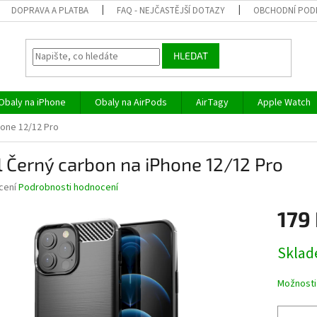
DOPRAVA A PLATBA
FAQ - NEJČASTĚJŠÍ DOTAZY
OBCHODNÍ POD
HLEDAT
Obaly na iPhone
Obaly na AirPods
AirTagy
Apple Watch
hone 12/12 Pro
 Černý carbon na iPhone 12/12 Pro
né
cení
Podrobnosti hodnocení
ní
179
u
Měrná
Skla
cena:
ek.
Možnosti