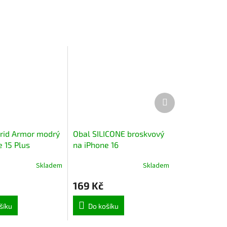
Další
produkt
rid Armor modrý
Obal SILICONE broskvový
 15 Plus
na iPhone 16
Skladem
Skladem
169 Kč
šíku
Do košíku