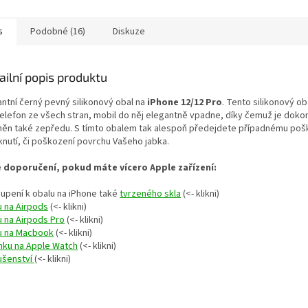
s
Podobné (16)
Diskuze
ailní popis produktu
antní černý pevný silikonový obal na
iPhone 12/12 Pro
. Tento silikonový ob
telefon ze všech stran, mobil do něj elegantně vpadne, díky čemuž je doko
něn také zepředu. S tímto obalem tak alespoň předejdete případnému
pošk
knutí, či poškození
povrchu Vašeho jabka.
 doporučení, pokud máte vícero Apple zařízení:
oupení k obalu na iPhone také
tvrzeného skla
(<- klikni)
u na Airpods
(<- klikni)
u na Airpods Pro
(<- klikni)
u na Macbook
(<- klikni)
nku na Apple Watch
(<- klikni)
lušenství
(<- klikni)