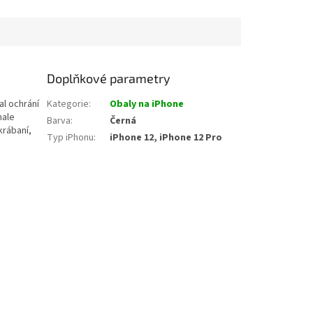
Doplňkové parametry
al ochrání
Kategorie
:
Obaly na iPhone
nale
Barva
:
Černá
rábaní,
Typ iPhonu
:
iPhone 12, iPhone 12 Pro