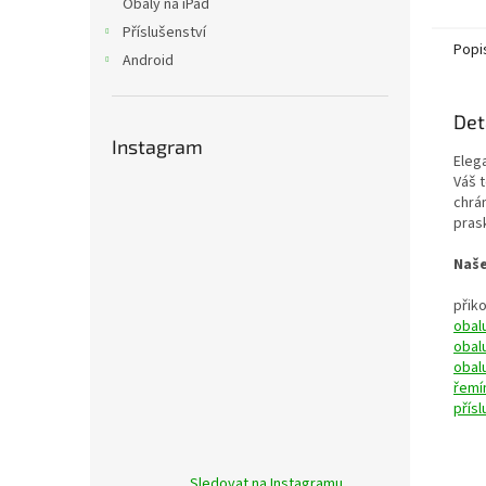
Obaly na iPad
Příslušenství
Popi
Android
Det
Instagram
Eleg
Váš 
chrá
pras
Naše
přik
obal
obal
obal
řemí
přís
Sledovat na Instagramu