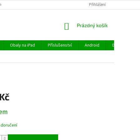
MÍNKY
OCHRANA OSOBNÍCH ÚDAJŮ
VRÁCENÍ ZBOŽÍ
Přihlášení
REKLAMA
NÁKUPNÍ
Prázdný košík
KOŠÍK
Obaly na iPad
Příslušenství
Android
Doprava a plat
 Kč
dem
 doručení