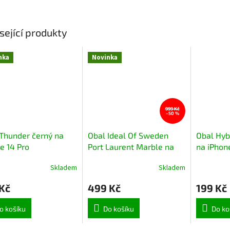
sející produkty
nka
Novinka
999 Kč
–50 %
Thunder černý na
Obal Ideal Of Sweden
Obal Hyb
e 14 Pro
Port Laurent Marble na
na iPhone
iPhone 13 Pro Max
Skladem
Skladem
Kč
499 Kč
199 Kč
o košíku
Do košíku
Do ko