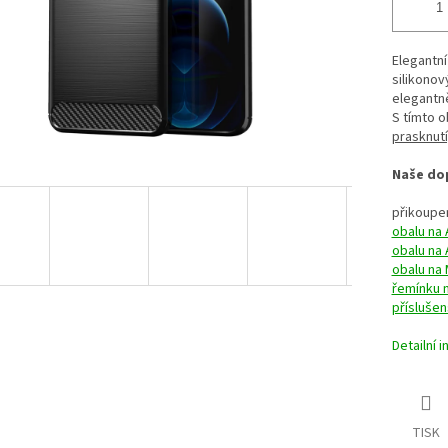
Elegantní
silikonov
elegantn
S tímto 
prasknutí
Naše dop
přikoupen
obalu na 
obalu na 
obalu na
řemínku 
příslušen
Detailní 
TISK