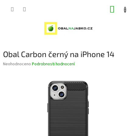
Přejít
NÁKUP
na
obsah
KOŠÍK
Obal Carbon černý na iPhone 14
Průměrné
Neohodnoceno
Podrobnosti hodnocení
hodnocení
produktu
je
0,0
z
5
hvězdiček.