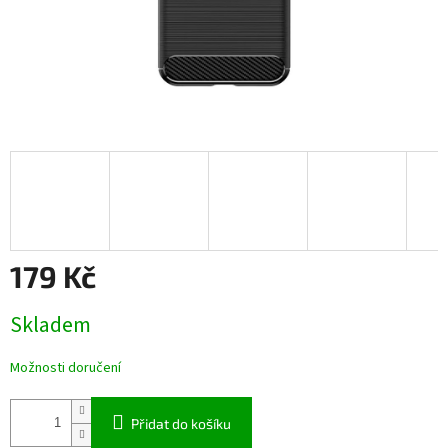
179 Kč
Měrná
Skladem
cena:
Možnosti doručení
Přidat do košíku