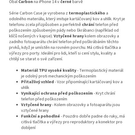
Obal
Carbon
na iPhone 14 v
černé
barvě
Série Carbon Case je vyrobena z
termoplastického
a
odolného materiálu, který imituje kartáčovaný kov a uhlík. Kryt je
telefonu zcela přizpůsoben a perfektně
chrání
telefon před
poškozením způsobeným pády nebo škrábanci (například od
klíčů nošených v kapse).
Vztyčené hrany
kolem obrazovky a
zadního fotoaparátu chrání telefon před poškrábáním těchto
prvků, když je umístěn na rovném povrchu. Má citlivá tlačítka a
výřezy pro porty. Ideální pro lidi, kteří si cení stylu, kvality a
chtějí se starat o své zařízení.
Materiál TPU vysoké kvality
- Termoplastický materiál
je odolný proti mechanickým poškozením
Přitažlivý vzhled
- Vzor připomínající kartáčovaný kov a
uhlík
Vynikající ochrana před poškozením
- Kryt chrání
telefon před poškozením
Vztyčené hrany
- Kolem obrazovky a fotoaparátu jsou
vztyčené hrany
Funkční a pohodlné
- Pouzdro dobře padne do ruky, má
citlivá tlačítka a výřezy pro reproduktory a konektor pro
dobíjení