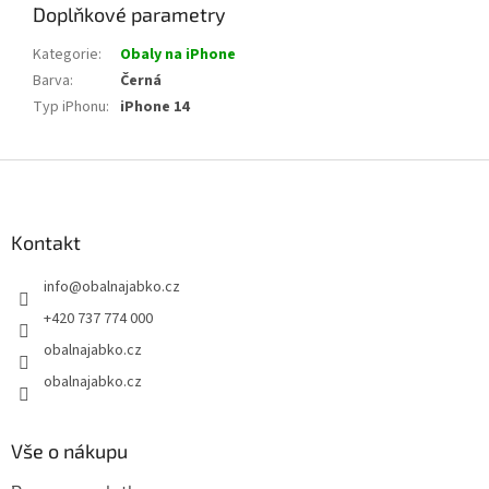
Doplňkové parametry
Kategorie
:
Obaly na iPhone
Barva
:
Černá
Typ iPhonu
:
iPhone 14
Z
á
p
a
Kontakt
t
info
@
obalnajabko.cz
í
+420 737 774 000
obalnajabko.cz
obalnajabko.cz
Vše o nákupu