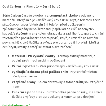
Obal
Carbon
na iPhone 14 v
černé
barvě
Série Carbon Case je vyrobena z
termoplastického
a odolného
materiálu, který imituje kartáčovaný kov a uhlík. Kryt je telefonu zcela
přizpůsoben a perfektně
chrání
telefon před poškozením
způsobeným pády nebo škrábanci (například od klíčů nošených v
kapse).
Vztyčené hrany
kolem obrazovky a zadního fotoaparátu chrání
telefon před poškrábáním těchto prvků, když je umístěn na rovném
povrchu. Má citlivá tlačítka a výřezy pro porty. Ideální pro lidi, kteří si
cení stylu, kvality a chtějí se starat o své zařízení.
Materiál TPU vysoké kvality
- Termoplastický materiál je
odolný proti mechanickým poškozením
Přitažlivý vzhled
- Vzor připomínající kartáčovaný kov a uhlík
Vynikající ochrana před poškozením
- Kryt chrání telefon
před poškozením
Vztyčené hrany
- Kolem obrazovky a fotoaparátu jsou vztyčené
hrany
Funkční a pohodlné
- Pouzdro dobře padne do ruky, má citlivá
tlačítka a výřezy pro reproduktory a konektor pro dobíjení
Detailní informace