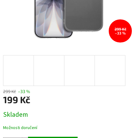
299 Kč
–33 %
299 Kč
–33 %
199 Kč
Měrná
Skladem
cena:
Možnosti doručení