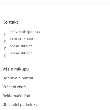
Z
á
p
a
Kontakt
t
info
@
obalnajabko.cz
í
+420 737 774 000
obalnajabko.cz
obalnajabko.cz
Vše o nákupu
Doprava a platba
Vrácení zboží
Reklamační řád
Obchodní podmínky