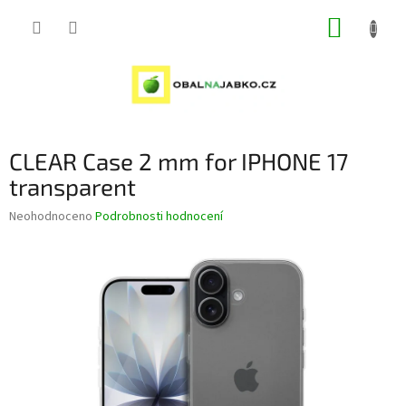
Přejít
NÁKUP
na
obsah
KOŠÍK
CLEAR Case 2 mm for IPHONE 17
transparent
Průměrné
Neohodnoceno
Podrobnosti hodnocení
hodnocení
produktu
je
0,0
z
5
hvězdiček.