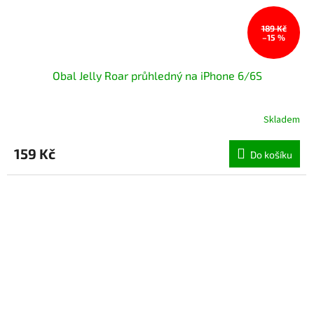
189 Kč
–15 %
Obal Jelly Roar průhledný na iPhone 6/6S
Skladem
Průměrné
hodnocení
produktu
159 Kč
Do košíku
je
5,0
z
5
hvězdiček.