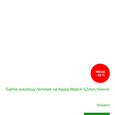
199 Kč
–30 %
Světle oranžový řemínek na Apple Watch 42mm/44mm
Skladem
Průměrné
hodnocení