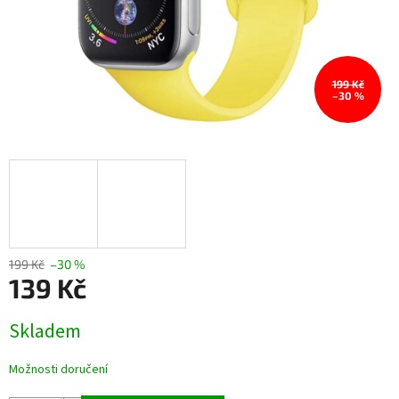
199 Kč
–30 %
199 Kč
–30 %
139 Kč
Měrná
Skladem
cena:
Možnosti doručení