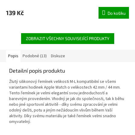
hodnocení
produktu
139 Kč
Do košíku
je
5,0
z
5
hvězdiček.
ZOBRAZIT VŠECHNY SOUVISEJÍCÍ PRODUKTY
Popis
Podobné (13)
Diskuze
Detailní popis produktu
Žlutý silikonový řemínek velikosti M-L kompatibilní se všemi
variantami hodinek Apple Watch o velikostech 42 mm / 44 mm.
Tento řemínek je velmi elegantní svou jednoduchostí a
barevným provedením. Vhodný je jak do společnosti, tak k běhu
nebo jiné sportovní aktivitě - díky svému zpracování je velmi
odolný dešti, potu a jiným nežádoucím vlivům během Vaší
aktivity. Díky svému materiálu je také řemínek velmi snadno
omyvatelný.