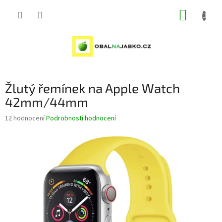
Přejít
NÁKUP
na
obsah
KOŠÍK
Žlutý řemínek na Apple Watch
42mm/44mm
Průměrné
12 hodnocení
Podrobnosti hodnocení
hodnocení
produktu
je
5,0
z
5
hvězdiček.