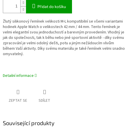
Přidat do košíku
Žlutý silikonový řemínek velikosti M-L kompatibilní se všemi variantami
hodinek Apple Watch o velikostech 42 mm / 44 mm. Tento řemínek je
velmi elegantní svou jednoduchostí a barevným provedením. Vhodný je
jak do společnosti, tak k běhu nebo jiné sportovní aktivitě - díky svému
zpracování je velmi odolný dešti, potu a jiným nežádoucím vlivům
během Vaší aktivity. Díky svému materiálu je také řemínek velmi snadno
omyvatelný.
Detailní informace
ZEPTAT SE
SDÍLET
Související produkty