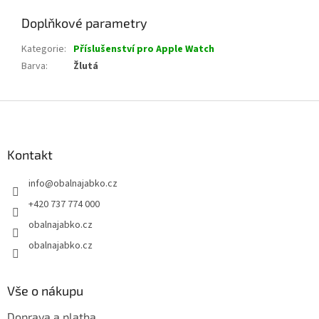
Doplňkové parametry
Kategorie
:
Příslušenství pro Apple Watch
Barva
:
Žlutá
Z
á
p
a
Kontakt
t
info
@
obalnajabko.cz
í
+420 737 774 000
obalnajabko.cz
obalnajabko.cz
Vše o nákupu
Doprava a platba