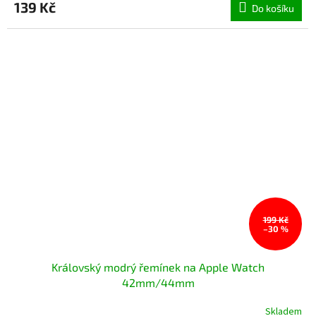
produktu
139 Kč
Do košíku
je
4,9
z
5
hvězdiček.
199 Kč
–30 %
Královský modrý řemínek na Apple Watch
42mm/44mm
Skladem
Průměrné