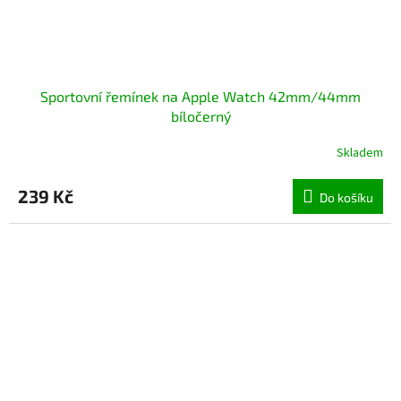
Sportovní řemínek na Apple Watch 42mm/44mm
bíločerný
Skladem
Průměrné
hodnocení
produktu
239 Kč
Do košíku
je
5,0
z
5
hvězdiček.