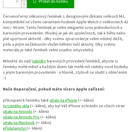
Přidat do košíku
Červenočerný silikonový řemínek s designovými dírkami velikosti M-L
kompatibilní se všemi variantami hodinek Apple Watch o velikostech 42
mm / 44 mm. Tento řemínek je velmi elegantní svou jednoduchostí a
barevným provedením. Vhodný je jak do společnosti, tak k běhu nebo
jiné sportovní aktivitě - díky svému zpracování je velmi odolný dešti,
potu a jiným nežádoucím vlivům během Vaší aktivity. Díky svému
materiálu je také řemínek velmi snadno omyvatelný.
Mrkněte do naší
nabídky
barevných provedení řemínků, abyste si
řemínky mohli měnit a každým dnem tak mohli mít rádoby nové hodinky
s jiným barevným provedením - a hlavně, stylově se sladit s oblečením.
:-)
Naše doporučení, pokud máte vícero Apple zařízení:
přikoupení k řemínku také
obalu na iPhone
(<- klikni)
tvrzeného skla
(<- klikni), aby byl Váš iPhone ochráněn
ze všech stran
obalu na Airpods
(<- klikni)
obalu na Airpods Pro
(<- klikni)
obalu na Macbook
(<- klikni)
příslušenství
(<- klikni)