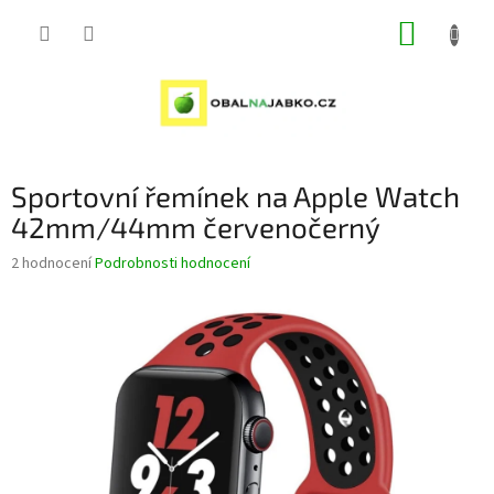
Přejít
NÁKUP
na
obsah
KOŠÍK
Sportovní řemínek na Apple Watch
42mm/44mm červenočerný
Průměrné
2 hodnocení
Podrobnosti hodnocení
hodnocení
produktu
je
5,0
z
5
hvězdiček.