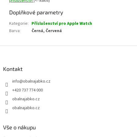
příslušenství
(<- klikni)
Doplňkové parametry
Kategorie
:
Příslušenství pro Apple Watch
Barva
:
Černá, Červená
Z
á
p
a
Kontakt
t
info
@
obalnajabko.cz
í
+420 737 774 000
obalnajabko.cz
obalnajabko.cz
Vše o nákupu