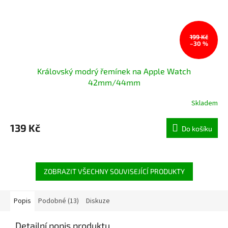
199 Kč
–30 %
Královský modrý řemínek na Apple Watch
42mm/44mm
Skladem
Průměrné
hodnocení
produktu
139 Kč
Do košíku
je
5,0
z
5
hvězdiček.
ZOBRAZIT VŠECHNY SOUVISEJÍCÍ PRODUKTY
Popis
Podobné (13)
Diskuze
Detailní popis produktu