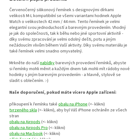
Červenočerný silikonový řemínek s designovými dírkami
velikosti M-L kompatibilní se všemi variantami hodinek Apple
Watch o velikostech 42 mm / 44 mm. Tento řemínek je velmi
elegantní svou jednoduchostí a barevným provedením. Vhodný
je jak do společnosti, tak k běhu nebo jiné sportovní aktivitě -
díky svému zpracování je velmi odolný dešti, potu a jiným
nežádoucím vlivům během Vaší aktivity. Díky svému materiálu je
také řemínek velmi snadno omyvatelný.
Mrkněte do naší
nabídky
barevných provedení řemínků, abyste
si řemínky mohli měnit a každým dnem tak mohli mít rádoby nové
hodinky s jiným barevným provedením - a hlavně, stylově se
sladit s oblečením. :-)
Naše doporučení, pokud máte vícero Apple zařízení:
přikoupení k řemínku také
obalu na iPhone
(<- klikni)
tvrzeného skla
(<- klikni), aby byl Váš iPhone ochráněn
ze všech
stran
obalu na Airpods
(<- klikni)
obalu na Airpods Pro
(<- klikni)
obalu na Macbook
(<- klikni)