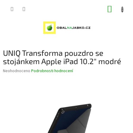
Přejít
NÁKUP
na
obsah
KOŠÍK
UNIQ Transforma pouzdro se
stojánkem Apple iPad 10.2" modré
Průměrné
Neohodnoceno
Podrobnosti hodnocení
hodnocení
produktu
je
0,0
z
5
hvězdiček.