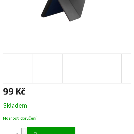
99 Kč
Měrná
Skladem
cena:
Možnosti doručení