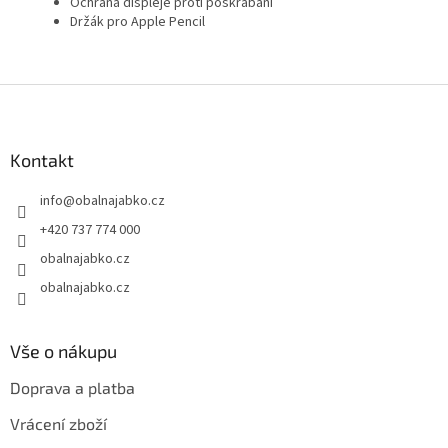
Ochrana displeje proti poškrábání
Držák pro Apple Pencil
Z
á
p
a
Kontakt
t
info
@
obalnajabko.cz
í
+420 737 774 000
obalnajabko.cz
obalnajabko.cz
Vše o nákupu
Doprava a platba
Vrácení zboží