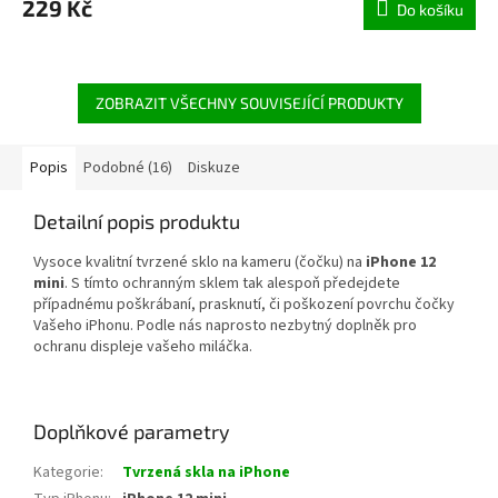
229 Kč
Do košíku
ZOBRAZIT VŠECHNY SOUVISEJÍCÍ PRODUKTY
Popis
Podobné (16)
Diskuze
Detailní popis produktu
Vysoce kvalitní tvrzené sklo na kameru (čočku) na
iPhone 12
mini
. S tímto ochranným sklem tak alespoň předejdete
případnému poškrábaní, prasknutí, či poškození povrchu čočky
Vašeho iPhonu. Podle nás naprosto nezbytný doplněk pro
ochranu displeje vašeho miláčka.
Doplňkové parametry
Kategorie
:
Tvrzená skla na iPhone