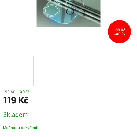
199 Kč
–40 %
199 Kč
–40 %
119 Kč
Měrná
Skladem
cena:
Možnosti doručení