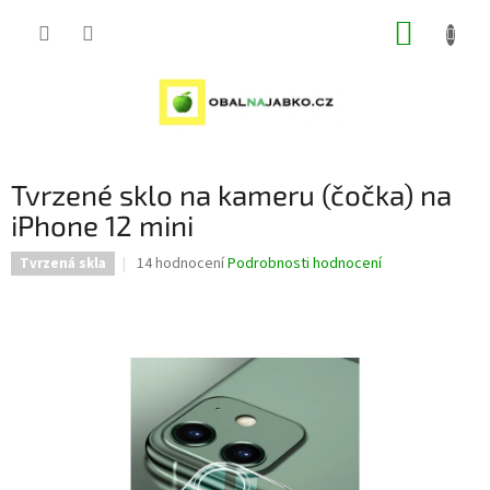
Přejít
NÁKUP
na
obsah
KOŠÍK
Tvrzené sklo na kameru (čočka) na
iPhone 12 mini
Průměrné
14 hodnocení
Podrobnosti hodnocení
Tvrzená skla
hodnocení
produktu
je
4,9
z
5
hvězdiček.