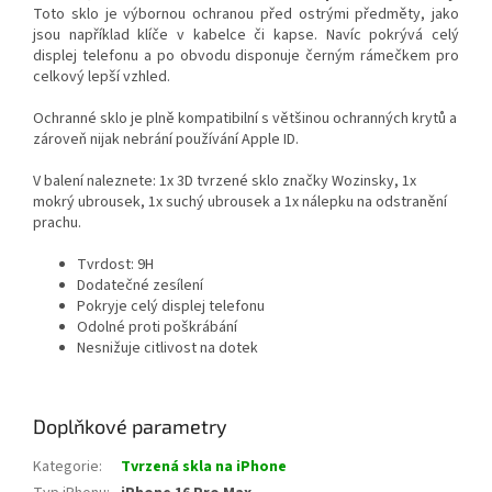
Toto sklo je výbornou ochranou před ostrými předměty, jako
jsou například klíče v kabelce či kapse. Navíc pokrývá celý
displej telefonu a po obvodu disponuje černým rámečkem pro
celkový lepší vzhled.
Ochranné sklo je plně kompatibilní s většinou ochranných krytů a
zároveň nijak nebrání používání Apple ID.
V balení naleznete: 1x 3D tvrzené sklo značky Wozinsky, 1x
mokrý ubrousek, 1x suchý ubrousek a 1x nálepku na odstranění
prachu.
Tvrdost: 9H
Dodatečné zesílení
Pokryje celý displej telefonu
Odolné proti poškrábání
Nesnižuje citlivost na dotek
Doplňkové parametry
Kategorie
:
Tvrzená skla na iPhone