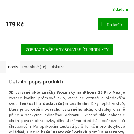
Skladem
Průměrné
hodnocení
produktu
179 Kč
Do košíku
je
4,5
z
5
hvězdiček.
ZOBRAZIT VŠECHNY SOUVISEJÍCÍ PRODUKTY
Popis
Podobné (16)
Diskuze
Detailní popis produktu
3D tvrzené sklo značky Wozinsky na iPhone 16 Pro Max
je
vysoce kvalitní prémiové sklo, které se vyznačuje především
svou
tenkostí
a
dodatečným zesílením
. Díky lepící vrstvě,
která je po
celém povrchu tvrzeného skla
, k displeji krásně
přilne a poskytne jedinečnou ochranu. Tvrzené sklo dokonale
chrání povrch obrazovky, díky kterému předchází poškození či
škrábancům. Po aplikování zůstává plně funkční pro dotykové
ovládání, a navíc
brání usazování otisků prstů
a
mastnoty
.