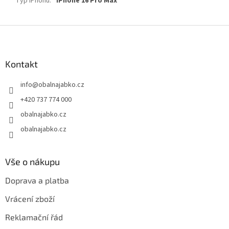
Typ iPhonu
:
iPhone 16 Pro Max
Z
á
p
a
Kontakt
t
info
@
obalnajabko.cz
í
+420 737 774 000
obalnajabko.cz
obalnajabko.cz
Vše o nákupu
Doprava a platba
Vrácení zboží
Reklamační řád