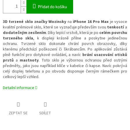
Přidat do košíku
3D tvrzené sklo značky Wozinsky
na
iPhone 16 Pro Max
je vysoce
kvalitní prémiové sklo, které se vyznačuje především svou
tenkostí
a
dodatečným zesílením
. Díky lepící vrstvě, která je po
celém povrchu
tvrzeného skla
, k displeji krásně přilne a poskytne jedinečnou
ochranu. Tvrzené sklo dokonale chrání povrch obrazovky, díky
kterému předchází poškození či škrábancům. Po aplikování zůstává
plně funkční pro dotykové ovládání, a navíc
brání usazování otisků
prstů
a
mastnoty
. Toto sklo je výbornou ochranou před ostrými
předměty, jako jsou například klíče v kabelce či kapse. Navíc pokrývá
celý displej telefonu a po obvodu disponuje černým rámečkem pro
celkový lepší vzhled.
Detailní informace
ZEPTAT SE
SDÍLET