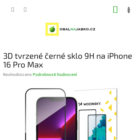
Přejít
NÁKUP
na
obsah
KOŠÍK
3D tvrzené černé sklo 9H na iPhone
16 Pro Max
Průměrné
Neohodnoceno
Podrobnosti hodnocení
hodnocení
produktu
je
0,0
z
5
hvězdiček.