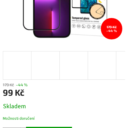
179 Kč
–44 %
179 Kč
–44 %
99 Kč
Měrná
Skladem
cena:
Možnosti doručení