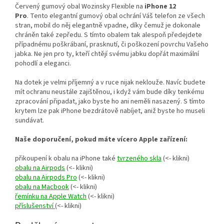
Červený gumový obal Wozinsky Flexible na
iPhone 12
Pro
. Tento elegantní gumový obal ochrání Váš telefon ze všech
stran, mobil do něj elegantně vpadne, díky čemuž je dokonale
chráněn také zepředu. S tímto obalem tak alespoň předejdete
případnému
poškrábaní, prasknutí, či poškození
povrchu Vašeho
jabka. Ne jen pro ty, kteří chtějí svému jabku dopřát maximální
pohodlí a eleganci.
Na dotek je velmi příjemný a v ruce nijak neklouže. Navíc budete
mít ochranu neustále zajištěnou, i když vám bude díky tenkému
zpracování připadat, jako byste ho ani neměli nasazený. S tímto
krytem lze pak iPhone bezdrátově nabíjet, aniž byste ho museli
sundávat.
Naše doporučení, pokud máte vícero Apple zařízení:
přikoupení k obalu na iPhone také
tvrzeného skla
(<- klikni)
obalu na Airpods
(<- klikni)
obalu na Airpods Pro
(<- klikni)
obalu na Macbook
(<- klikni)
řemínku na Apple Watch
(<- klikni)
příslušenství
(<- klikni)