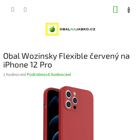
Přejít
NÁKUP
na
obsah
KOŠÍK
Obal Wozinsky Flexible červený na
iPhone 12 Pro
Průměrné
1 hodnocení
Podrobnosti hodnocení
hodnocení
produktu
je
5,0
z
5
hvězdiček.