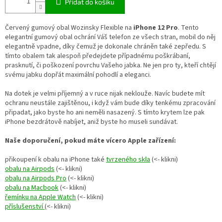
Přidat do košíku
Červený gumový obal Wozinsky Flexible na
iPhone 12 Pro
. Tento
elegantní gumový obal ochrání Váš telefon ze všech stran, mobil do něj
elegantně vpadne, díky čemuž je dokonale chráněn také zepředu. S
tímto obalem tak alespoň předejdete případnému
poškrábaní,
prasknutí, či poškození
povrchu Vašeho jabka. Ne jen pro ty, kteří chtějí
svému jabku dopřát maximální pohodlí a eleganci.
Na dotek je velmi příjemný a v ruce nijak neklouže. Navíc budete mít
ochranu neustále zajištěnou, i když vám bude díky tenkému zpracování
připadat, jako byste ho ani neměli nasazený. S tímto krytem lze pak
iPhone bezdrátově nabíjet, aniž byste ho museli sundávat.
Naše doporučení, pokud máte vícero Apple zařízení:
přikoupení k obalu na iPhone také
tvrzeného skla
(<- klikni)
obalu na Airpods
(<- klikni)
obalu na Airpods Pro
(<- klikni)
obalu na Macbook
(<- klikni)
řemínku na Apple Watch
(<- klikni)
příslušenství
(<- klikni)