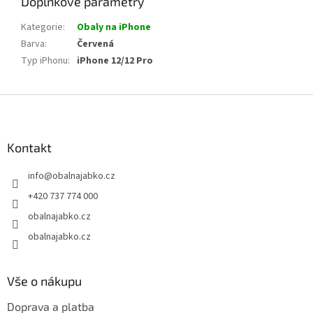
Doplňkové parametry
Kategorie
:
Obaly na iPhone
Barva
:
Červená
Typ iPhonu
:
iPhone 12/12 Pro
Z
á
p
a
Kontakt
t
info
@
obalnajabko.cz
í
+420 737 774 000
obalnajabko.cz
obalnajabko.cz
Vše o nákupu
Doprava a platba