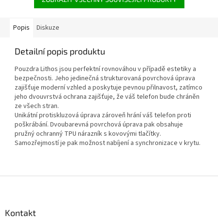
Popis
Diskuze
Detailní popis produktu
Pouzdra Lithos jsou perfektní rovnováhou v případě estetiky a
bezpečnosti. Jeho jedinečná strukturovaná povrchová úprava
zajišťuje moderní vzhled a poskytuje pevnou přilnavost, zatímco
jeho dvouvrstvá ochrana zajišťuje, že váš telefon bude chráněn
ze všech stran.
Unikátní protiskluzová úprava zároveň hrání váš telefon proti
poškrábání. Dvoubarevná povrchová úprava pak obsahuje
pružný ochranný TPU nárazník s kovovými tlačítky.
Samozřejmostí je pak možnost nabíjení a synchronizace v krytu.
Z
á
p
a
Kontakt