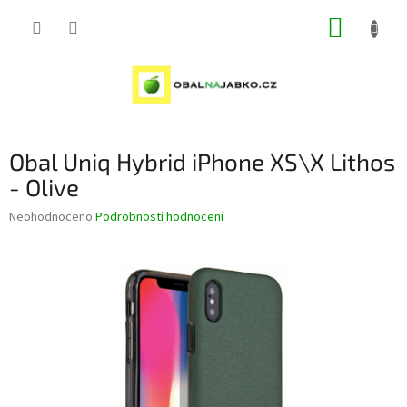
Přejít
NÁKUP
na
obsah
KOŠÍK
Obal Uniq Hybrid iPhone XS\X Lithos
- Olive
Průměrné
Neohodnoceno
Podrobnosti hodnocení
hodnocení
produktu
je
0,0
z
5
hvězdiček.