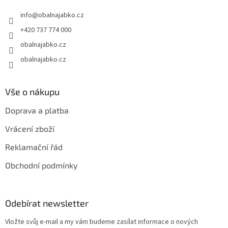
t
info
@
obalnajabko.cz
í
+420 737 774 000
obalnajabko.cz
obalnajabko.cz
Vše o nákupu
Doprava a platba
Vrácení zboží
Reklamační řád
Obchodní podmínky
Odebírat newsletter
Vložte svůj e-mail a my vám budeme zasílat informace o nových