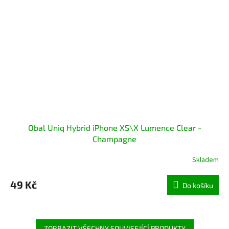
Obal Uniq Hybrid iPhone XS\X Lumence Clear -
Champagne
Skladem
49 Kč
Do košíku
ZOBRAZIT VŠECHNY SOUVISEJÍCÍ PRODUKTY