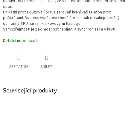
dvouvrstvá ochrana zajišťuje, že váš telefon bude chráněn ze všech
stran.
Unikátní protiskluzová úprava zároveň hrání váš telefon proti
poškrábání. Dvoubarevná povrchová úprava pak obsahuje pružný
ochranný TPU nárazník s kovovými tlačítky.
Samozřejmostí je pak možnost nabíjení a synchronizace v krytu.
Detailní informace
ZEPTAT SE
SDÍLET
Související produkty