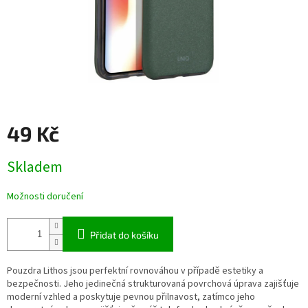
49 Kč
Měrná
Skladem
cena:
Možnosti doručení
Přidat do košíku
Pouzdra Lithos jsou perfektní rovnováhou v případě estetiky a
bezpečnosti. Jeho jedinečná strukturovaná povrchová úprava zajišťuje
moderní vzhled a poskytuje pevnou přilnavost, zatímco jeho