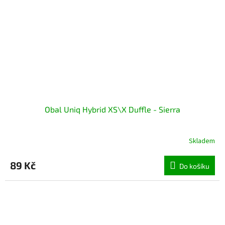
Obal Uniq Hybrid XS\X Duffle - Sierra
Skladem
89 Kč
Do košíku