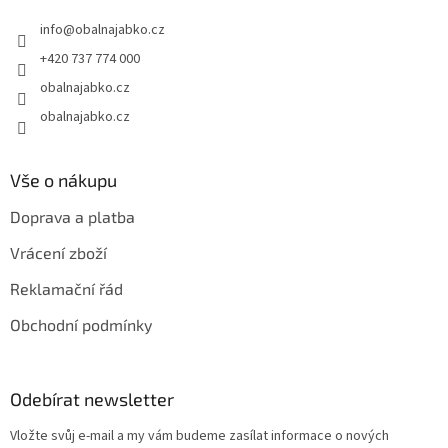
t
info
@
obalnajabko.cz
í
+420 737 774 000
obalnajabko.cz
obalnajabko.cz
Vše o nákupu
Doprava a platba
Vrácení zboží
Reklamační řád
Obchodní podmínky
Odebírat newsletter
Vložte svůj e-mail a my vám budeme zasílat informace o nových