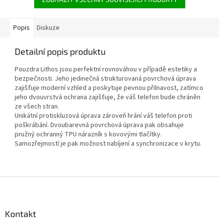
Popis
Diskuze
Detailní popis produktu
Pouzdra Lithos jsou perfektní rovnováhou v případě estetiky a
bezpečnosti. Jeho jedinečná strukturovaná povrchová úprava
zajišťuje moderní vzhled a poskytuje pevnou přilnavost, zatímco
jeho dvouvrstvá ochrana zajišťuje, že váš telefon bude chráněn
ze všech stran.
Unikátní protiskluzová úprava zároveň hrání váš telefon proti
poškrábání. Dvoubarevná povrchová úprava pak obsahuje
pružný ochranný TPU nárazník s kovovými tlačítky.
Samozřejmostí je pak možnost nabíjení a synchronizace v krytu.
Z
á
p
a
Kontakt