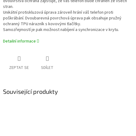
dvouvrstvá ochrana zajišťuje, že váš telefon bude chráněn ze všech
stran.
Unikátní protiskluzová úprava zároveň hrání váš telefon proti
poškrábání. Dvoubarevná povrchová úprava pak obsahuje pružný
ochranný TPU nárazník s kovovými tlačítky.
Samozřejmostí je pak možnost nabíjení a synchronizace v krytu.
Detailní informace
ZEPTAT SE
SDÍLET
Související produkty