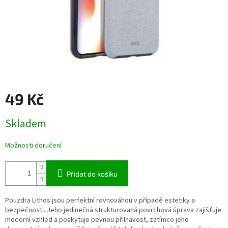
49 Kč
Měrná
Skladem
cena:
Možnosti doručení
Přidat do košíku
Pouzdra Lithos jsou perfektní rovnováhou v případě estetiky a
bezpečnosti. Jeho jedinečná strukturovaná povrchová úprava zajišťuje
moderní vzhled a poskytuje pevnou přilnavost, zatímco jeho