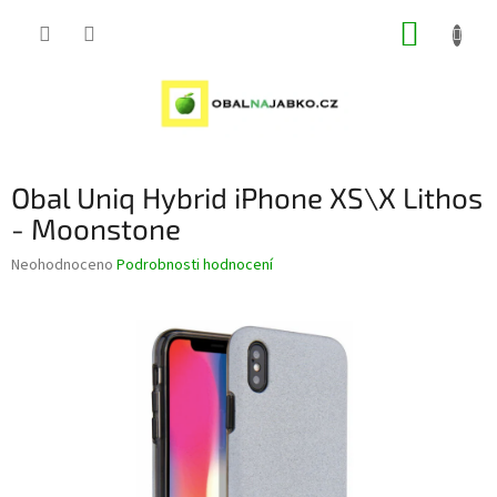
Přejít
NÁKUP
na
obsah
KOŠÍK
Obal Uniq Hybrid iPhone XS\X Lithos
- Moonstone
Průměrné
Neohodnoceno
Podrobnosti hodnocení
hodnocení
produktu
je
0,0
z
5
hvězdiček.