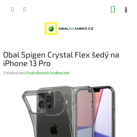
Přejít
NÁKUP
na
obsah
KOŠÍK
Obal Spigen Crystal Flex šedý na
iPhone 13 Pro
Průměrné
2 hodnocení
Podrobnosti hodnocení
hodnocení
produktu
je
5,0
z
5
hvězdiček.