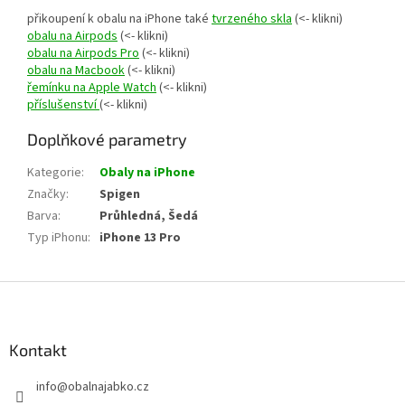
přikoupení k obalu na iPhone také
tvrzeného skla
(<- klikni)
obalu na Airpods
(<- klikni)
obalu na Airpods Pro
(<- klikni)
obalu na Macbook
(<- klikni)
řemínku na Apple Watch
(<- klikni)
příslušenství
(<- klikni)
Doplňkové parametry
Kategorie
:
Obaly na iPhone
Značky
:
Spigen
Barva
:
Průhledná, Šedá
Typ iPhonu
:
iPhone 13 Pro
Z
á
p
a
Kontakt
t
info
@
obalnajabko.cz
í