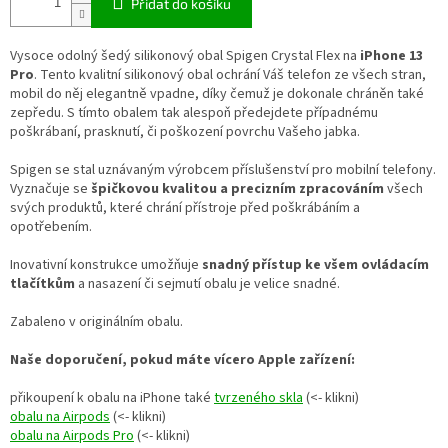
Přidat do košíku
Vysoce odolný šedý silikonový obal Spigen Crystal Flex na
iPhone 13
Pro
. Tento kvalitní silikonový obal ochrání Váš telefon ze všech stran,
mobil do něj elegantně vpadne, díky čemuž je dokonale chráněn také
zepředu. S tímto obalem tak alespoň předejdete případnému
poškrábaní
,
prasknutí
, či
poškození
povrchu Vašeho jabka.
Spigen se stal uznávaným výrobcem příslušenství pro mobilní telefony.
Vyznačuje se
špičkovou kvalitou a precizním zpracováním
všech
svých produktů, které chrání přístroje před poškrábáním a
opotřebením.
Inovativní konstrukce umožňuje
snadný přístup ke všem ovládacím
tlačítkům
a nasazení či sejmutí obalu je velice snadné.
Zabaleno v originálním obalu.
Naše doporučení, pokud máte vícero Apple zařízení:
přikoupení k obalu na iPhone také
tvrzeného skla
(<- klikni)
obalu na Airpods
(<- klikni)
obalu na Airpods Pro
(<- klikni)