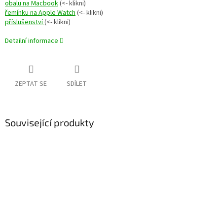
obalu na Macbook
(<- klikni)
řemínku na Apple Watch
(<- klikni)
příslušenství
(<- klikni)
Detailní informace
ZEPTAT SE
SDÍLET
Související produkty