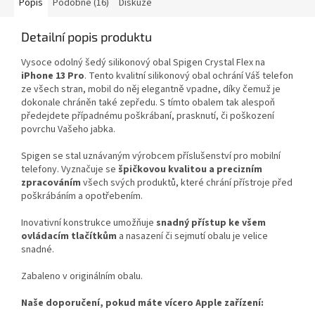
Popis
Podobné (16)
Diskuze
Detailní popis produktu
Vysoce odolný šedý silikonový obal Spigen Crystal Flex na
iPhone 13 Pro
. Tento kvalitní silikonový obal ochrání Váš telefon
ze všech stran, mobil do něj elegantně vpadne, díky čemuž je
dokonale chráněn také zepředu. S tímto obalem tak alespoň
předejdete případnému
poškrábaní
,
prasknutí
, či
poškození
povrchu Vašeho jabka.
Spigen se stal uznávaným výrobcem příslušenství pro mobilní
telefony. Vyznačuje se
špičkovou kvalitou a precizním
zpracováním
všech svých produktů, které chrání přístroje před
poškrábáním a opotřebením.
Inovativní konstrukce umožňuje
snadný přístup ke všem
ovládacím tlačítkům
a nasazení či sejmutí obalu je velice
snadné.
Zabaleno v originálním obalu.
Naše doporučení, pokud máte vícero Apple zařízení: