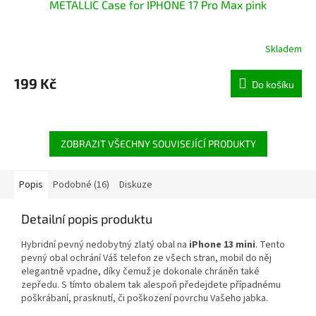
METALLIC Case for IPHONE 17 Pro Max pink
Skladem
199 Kč
Do košíku
ZOBRAZIT VŠECHNY SOUVISEJÍCÍ PRODUKTY
Popis
Podobné (16)
Diskuze
Detailní popis produktu
Hybridní pevný nedobytný zlatý obal na
iPhone 13 mini
. Tento
pevný obal ochrání Váš telefon ze všech stran, mobil do něj
elegantně vpadne, díky čemuž je dokonale chráněn také
zepředu. S tímto obalem tak alespoň předejdete případnému
poškrábaní, prasknutí, či poškození
povrchu Vašeho jabka.