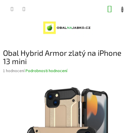
Přejít
NÁKUP
na
obsah
KOŠÍK
Obal Hybrid Armor zlatý na iPhone
13 mini
Průměrné
1 hodnocení
Podrobnosti hodnocení
hodnocení
produktu
je
5,0
z
5
hvězdiček.