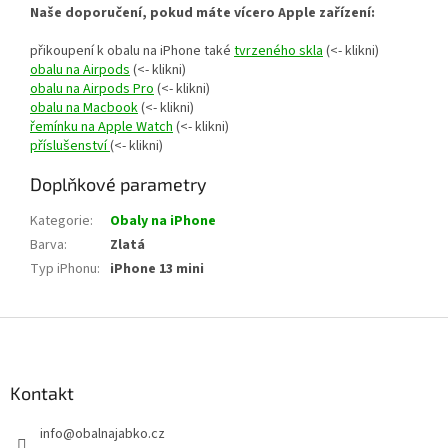
Naše doporučení, pokud máte vícero Apple zařízení:
přikoupení k obalu na iPhone také
tvrzeného skla
(<- klikni)
obalu na Airpods
(<- klikni)
obalu na Airpods Pro
(<- klikni)
obalu na Macbook
(<- klikni)
řemínku na Apple Watch
(<- klikni)
příslušenství
(<- klikni)
Doplňkové parametry
Kategorie
:
Obaly na iPhone
Barva
:
Zlatá
Typ iPhonu
:
iPhone 13 mini
Z
á
p
a
Kontakt
t
info
@
obalnajabko.cz
í