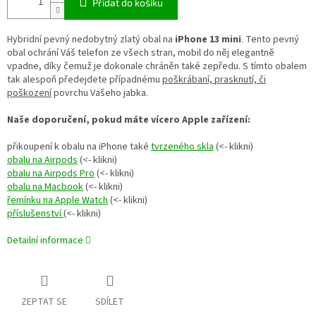
Přidat do košíku
Hybridní pevný nedobytný zlatý obal na
iPhone 13 mini
. Tento pevný
obal ochrání Váš telefon ze všech stran, mobil do něj elegantně
vpadne, díky čemuž je dokonale chráněn také zepředu. S tímto obalem
tak alespoň předejdete případnému
poškrábaní, prasknutí, či
poškození
povrchu Vašeho jabka.
Naše doporučení, pokud máte vícero Apple zařízení:
přikoupení k obalu na iPhone také
tvrzeného skla
(<- klikni)
obalu na Airpods
(<- klikni)
obalu na Airpods Pro
(<- klikni)
obalu na Macbook
(<- klikni)
řemínku na Apple Watch
(<- klikni)
příslušenství
(<- klikni)
Detailní informace
ZEPTAT SE
SDÍLET