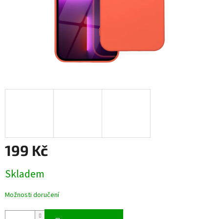
199 Kč
Měrná
Skladem
cena:
Možnosti doručení