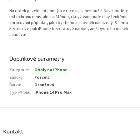
Na dotek je velmi příjemný a v ruce nijak neklouže. Navíc budete
mít ochranu neustále zajištěnou, i když vám bude díky tenkému
zpracování připadat, jako byste ho ani neměli nasazený. S tímto
krytem lze pak iPhone bezdrátově nabíjet, aniž byste ho museli
sundávat.
Doplňkové parametry
Kategorie
:
Obaly na iPhone
Značky
:
Forcell
Barva
:
Oranžová
Typ iPhonu
:
iPhone 14 Pro Max
Z
á
p
a
Kontakt
t