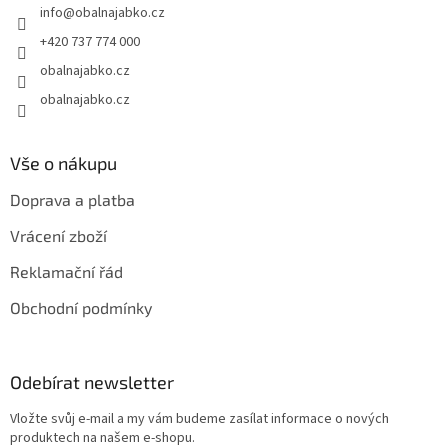
info
@
obalnajabko.cz
í
+420 737 774 000
obalnajabko.cz
obalnajabko.cz
Vše o nákupu
Doprava a platba
Vrácení zboží
Reklamační řád
Obchodní podmínky
Odebírat newsletter
Vložte svůj e-mail a my vám budeme zasílat informace o nových
produktech na našem e-shopu.