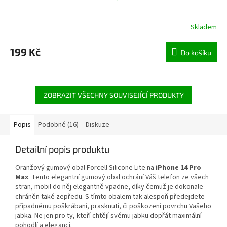
Skladem
199 Kč
Do košíku
ZOBRAZIT VŠECHNY SOUVISEJÍCÍ PRODUKTY
Popis
Podobné (16)
Diskuze
Detailní popis produktu
Oranžový gumový obal Forcell Silicone Lite na
iPhone 14 Pro
Max
. Tento elegantní gumový obal ochrání Váš telefon ze všech
stran, mobil do něj elegantně vpadne, díky čemuž je dokonale
chráněn také zepředu. S tímto obalem tak alespoň předejdete
případnému
poškrábaní, prasknutí, či poškození
povrchu Vašeho
jabka. Ne jen pro ty, kteří chtějí svému jabku dopřát maximální
pohodlí a eleganci.