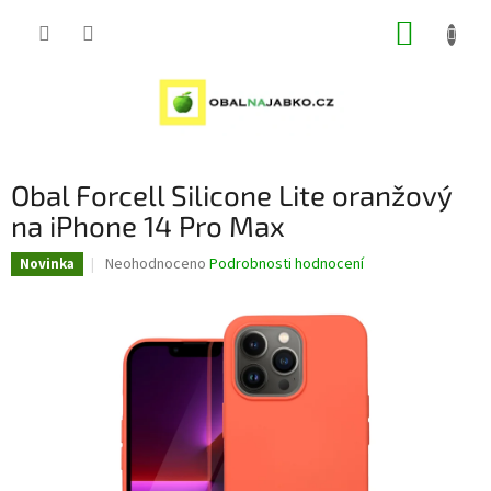
Přejít
NÁKUP
na
obsah
KOŠÍK
Obal Forcell Silicone Lite oranžový
na iPhone 14 Pro Max
Průměrné
Neohodnoceno
Podrobnosti hodnocení
Novinka
hodnocení
produktu
je
0,0
z
5
hvězdiček.