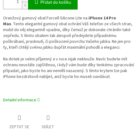
Přidat do košíku
Oranžový gumový obal Forcell Silicone Lite na
iPhone 14 Pro
Max
. Tento elegantní gumový obal ochrání Váš telefon ze všech stran,
mobil do něj elegantně vpadne, díky čemuž je dokonale chráněn také
zepředu. S tímto obalem tak alespoň předejdete případnému
poškrábaní, prasknutí, či poškození
povrchu Vašeho jabka. Ne jen pro
ty, kteří chtějí svému jabku dopřát maximální pohodlí a eleganci.
Na dotek je velmi příjemný a v ruce nijak neklouže. Navíc budete mít
ochranu neustále zajištěnou, i když vám bude díky tenkému zpracování
připadat, jako byste ho ani neměli nasazený. S tímto krytem lze pak
iPhone bezdrátově nabíjet, aniž byste ho museli sundávat.
Detailní informace
ZEPTAT SE
SDÍLET