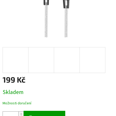
199 Kč
Měrná
Skladem
cena:
Možnosti doručení