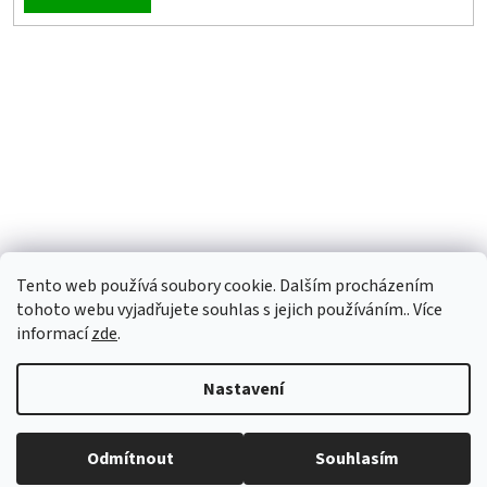
Tento web používá soubory cookie. Dalším procházením
tohoto webu vyjadřujete souhlas s jejich používáním.. Více
informací
zde
.
Nastavení
Vytvořil Shoptet
Odmítnout
Souhlasím
Copyright 2026
OBALNAJABKO.CZ
. Všechna práva vyhrazena.