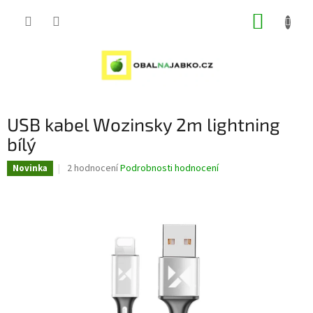
Přejít
NÁKUP
na
obsah
KOŠÍK
USB kabel Wozinsky 2m lightning
bílý
Průměrné
2 hodnocení
Podrobnosti hodnocení
Novinka
hodnocení
produktu
je
5,0
z
5
hvězdiček.