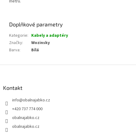
metrů.
Doplňkové parametry
Kategorie
:
Kabely a adaptéry
Značky
:
Wozinsky
Barva
:
Bílá
Z
á
p
a
Kontakt
t
info
@
obalnajabko.cz
í
+420 737 774 000
obalnajabko.cz
obalnajabko.cz