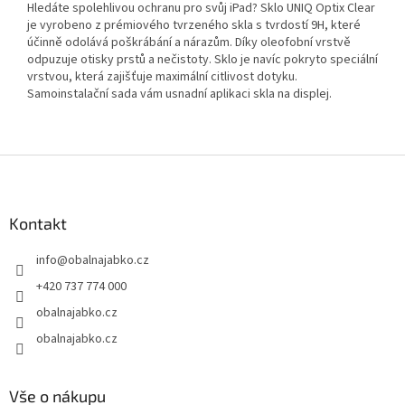
Hledáte spolehlivou ochranu pro svůj iPad? Sklo UNIQ Optix Clear
je vyrobeno z prémiového tvrzeného skla s tvrdostí 9H, které
účinně odolává poškrábání a nárazům. Díky oleofobní vrstvě
odpuzuje otisky prstů a nečistoty. Sklo je navíc pokryto speciální
vrstvou, která zajišťuje maximální citlivost dotyku.
Samoinstalační sada vám usnadní aplikaci skla na displej.
Z
á
p
a
Kontakt
t
info
@
obalnajabko.cz
í
+420 737 774 000
obalnajabko.cz
obalnajabko.cz
Vše o nákupu