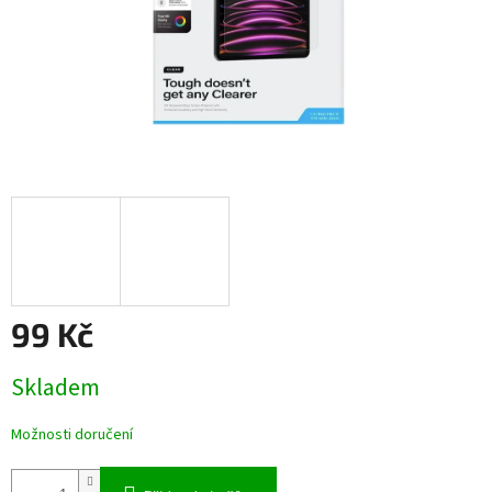
99 Kč
Měrná
Skladem
cena:
Možnosti doručení