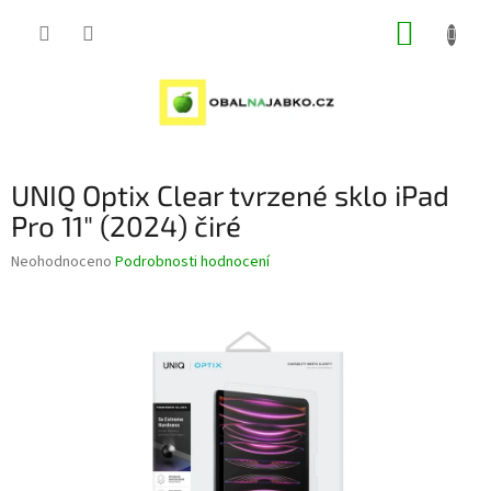
Přejít
NÁKUP
na
obsah
KOŠÍK
UNIQ Optix Clear tvrzené sklo iPad
Pro 11" (2024) čiré
Průměrné
Neohodnoceno
Podrobnosti hodnocení
hodnocení
produktu
je
0,0
z
5
hvězdiček.