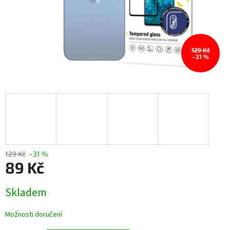
129 Kč
–31 %
129 Kč
–31 %
89 Kč
Měrná
Skladem
cena:
Možnosti doručení