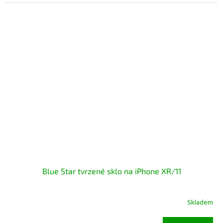
Blue Star tvrzené sklo na iPhone XR/11
Skladem
Průměrné
hodnocení
produktu