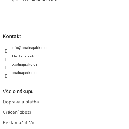
Typ iPhonu
:
iPhone 13 Pro
Z
á
p
a
Kontakt
t
info
@
obalnajabko.cz
í
+420 737 774 000
obalnajabko.cz
obalnajabko.cz
Vše o nákupu
Doprava a platba
Vrácení zboží
Reklamační řád