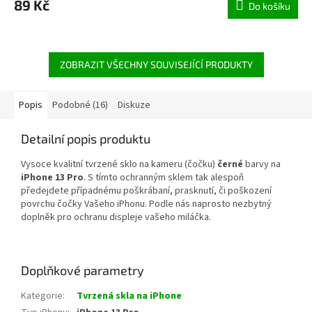
89 Kč
Do košíku
je
4,0
z
5
hvězdiček.
ZOBRAZIT VŠECHNY SOUVISEJÍCÍ PRODUKTY
Popis
Podobné (16)
Diskuze
Detailní popis produktu
Vysoce kvalitní tvrzené sklo na kameru (čočku)
černé
barvy na
iPhone 13 Pro
. S tímto ochranným sklem tak alespoň
předejdete případnému poškrábaní, prasknutí, či poškození
povrchu čočky Vašeho iPhonu. Podle nás naprosto nezbytný
doplněk pro ochranu displeje vašeho miláčka.
Doplňkové parametry
Kategorie
:
Tvrzená skla na iPhone