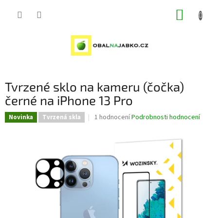
Přejít
NÁKUP
na
obsah
KOŠÍK
Tvrzené sklo na kameru (čočka)
černé na iPhone 13 Pro
Průměrné
1 hodnocení
Podrobnosti hodnocení
Novinka
Tvrzená skla
hodnocení
produktu
je
5,0
z
5
hvězdiček.