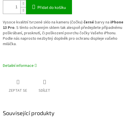
Přidat do košíku
Vysoce kvalitní tvrzené sklo na kameru (čočku)
černé
barvy na
iPhone
13 Pro
. S tímto ochranným sklem tak alespoň předejdete případnému
poškrábaní, prasknutí, či poškození povrchu čočky Vašeho iPhonu.
Podle nás naprosto nezbytný doplněk pro ochranu displeje vašeho
miláčka.
Detailní informace
ZEPTAT SE
SDÍLET
Související produkty