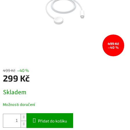
499 Kč
–40 %
499 Kč
–40 %
299 Kč
Měrná
Skladem
cena:
Možnosti doručení
Přidat do košíku