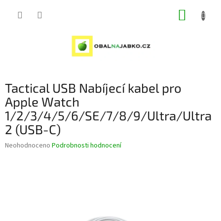
Přejít
NÁKUP
na
obsah
KOŠÍK
Tactical USB Nabíjecí kabel pro
Apple Watch
1/2/3/4/5/6/SE/7/8/9/Ultra/Ultra
2 (USB-C)
Průměrné
Neohodnoceno
Podrobnosti hodnocení
hodnocení
produktu
je
0,0
z
5
hvězdiček.