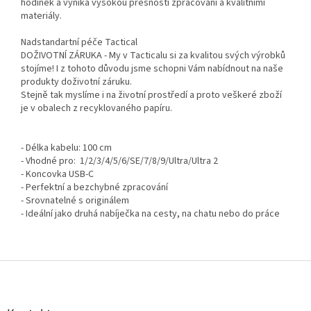
hodinek a vyniká vysokou přesností zpracování a kvalitními
materiály.
Nadstandartní péče Tactical
DOŽIVOTNÍ ZÁRUKA - My v Tacticalu si za kvalitou svých výrobků
stojíme! I z tohoto důvodu jsme schopni Vám nabídnout na naše
produkty doživotní záruku.
Stejně tak myslíme i na životní prostředí a proto veškeré zboží
je v obalech z recyklovaného papíru.
- Délka kabelu: 100 cm
- Vhodné pro: 1/2/3/4/5/6/SE/7/8/9/Ultra/Ultra 2
- Koncovka USB-C
- Perfektní a bezchybné zpracování
- Srovnatelné s originálem
- Ideální jako druhá nabíječka na cesty, na chatu nebo do práce
Z
á
p