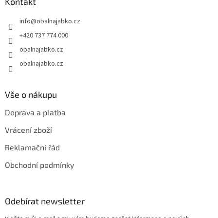
a
Kontakt
t
info
@
obalnajabko.cz
í
+420 737 774 000
obalnajabko.cz
obalnajabko.cz
Vše o nákupu
Doprava a platba
Vrácení zboží
Reklamační řád
Obchodní podmínky
Odebírat newsletter