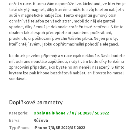
držet v ruce. K tomu Vám napomůže tzv. kickstand, ve kterém je
také ukrytý magnet, díky kterému můžete svůj telefon nabíjet v
autě v magnetické nabíječce. Tento elegantní gumový obal
ochrání Váš telefon ze všech stran, mobil do něj elegantně
vpadne, díky čemuž je dokonale chráněn také zepředu. S tímto
obalem tak alespoň předejdete případnému
poškrábaní,
prasknutí, či poškození
povrchu Vašeho jabka. Ne jen pro ty,
kteří chtějí svému jabku dopřát maximální pohodlí a eleganci.
Na dotek je velmi příjemný a v ruce nijak neklouže. Navíc budete
mít ochranu neustále zajištěnou, i když vám bude díky tenkému
zpracování připadat, jako byste ho ani neměli nasazený. S tímto
krytem lze pak iPhone bezdrátově nabíjet, aniž byste ho museli
sundávat.
Doplňkové parametry
Kategorie
:
Obaly na iPhone 7 / 8 / SE 2020 / SE 2022
Barva
:
Růžová
Typ iPhonu
:
iPhone 7/8/SE 2020/SE 2022