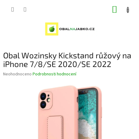
Přejít
NÁKUP
na
obsah
KOŠÍK
Obal Wozinsky Kickstand růžový na
iPhone 7/8/SE 2020/SE 2022
Průměrné
Neohodnoceno
Podrobnosti hodnocení
hodnocení
produktu
je
0,0
z
5
hvězdiček.