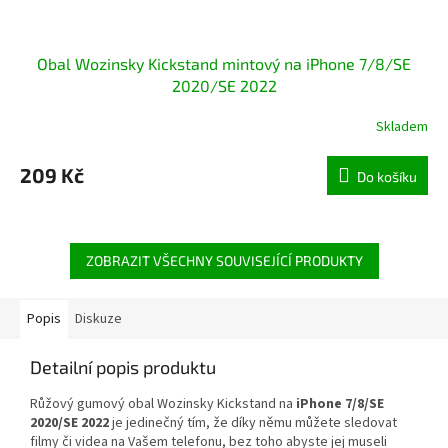
Obal Wozinsky Kickstand mintový na iPhone 7/8/SE
2020/SE 2022
Skladem
Průměrné
hodnocení
produktu
209 Kč
Do košíku
je
5,0
z
5
hvězdiček.
ZOBRAZIT VŠECHNY SOUVISEJÍCÍ PRODUKTY
Popis
Diskuze
Detailní popis produktu
Růžový gumový obal Wozinsky Kickstand na
iPhone 7/8/SE
2020/SE 2022
je jedinečný tím, že díky němu můžete sledovat
filmy či videa na Vašem telefonu, bez toho abyste jej museli