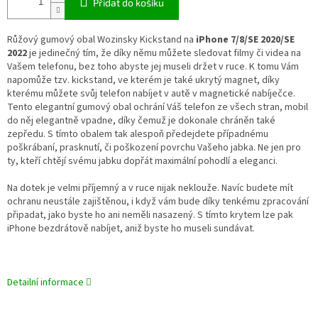
Přidat do košíku
Růžový gumový obal Wozinsky Kickstand na
iPhone 7/8/SE 2020/SE
2022
je jedinečný tím, že díky němu můžete sledovat filmy či videa na
Vašem telefonu, bez toho abyste jej museli držet v ruce. K tomu Vám
napomůže tzv. kickstand, ve kterém je také ukrytý magnet, díky
kterému můžete svůj telefon nabíjet v autě v magnetické nabíječce.
Tento elegantní gumový obal ochrání Váš telefon ze všech stran, mobil
do něj elegantně vpadne, díky čemuž je dokonale chráněn také
zepředu. S tímto obalem tak alespoň předejdete případnému
poškrábaní, prasknutí, či poškození
povrchu Vašeho jabka. Ne jen pro
ty, kteří chtějí svému jabku dopřát maximální pohodlí a eleganci.
Na dotek je velmi příjemný a v ruce nijak neklouže. Navíc budete mít
ochranu neustále zajištěnou, i když vám bude díky tenkému zpracování
připadat, jako byste ho ani neměli nasazený. S tímto krytem lze pak
iPhone bezdrátově nabíjet, aniž byste ho museli sundávat.
Detailní informace