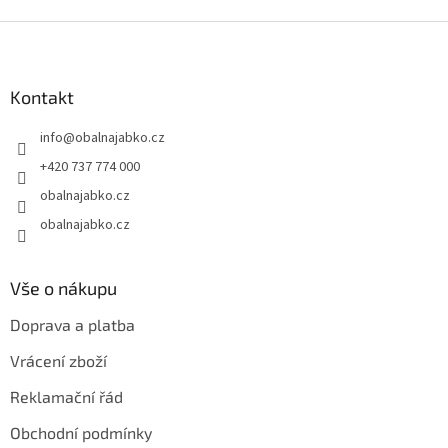
Z
á
p
a
Kontakt
t
info
@
obalnajabko.cz
í
+420 737 774 000
obalnajabko.cz
obalnajabko.cz
Vše o nákupu
Doprava a platba
Vrácení zboží
Reklamační řád
Obchodní podmínky