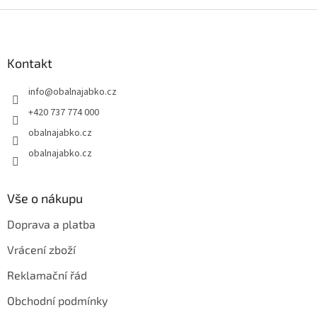
Z
á
p
a
Kontakt
t
info
@
obalnajabko.cz
í
+420 737 774 000
obalnajabko.cz
obalnajabko.cz
Vše o nákupu
Doprava a platba
Vrácení zboží
Reklamační řád
Obchodní podmínky