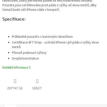
rámečkem, který perfektně padne na tělo konkrétního modelu.
Pouzdra jsou certifikována proti pádu z výšky až dvou metrů, díky
čemuž bude váš iPhone stále v bezpečí.
Specifikace:
Průhledné pouzdro s barevným rámečkem
Certifikace 6FT Drop – ochrání iPhone i při pádu z výšky dvou
metrů
Přesně padnoucí výřezy
Dvojitá konstrukce
Detailní informace
ZEPTAT SE
SDÍLET