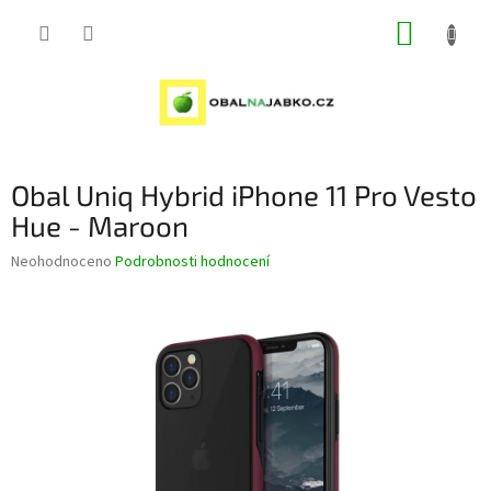
Přejít
NÁKUP
na
obsah
KOŠÍK
Obal Uniq Hybrid iPhone 11 Pro Vesto
Hue - Maroon
Průměrné
Neohodnoceno
Podrobnosti hodnocení
hodnocení
produktu
je
0,0
z
5
hvězdiček.