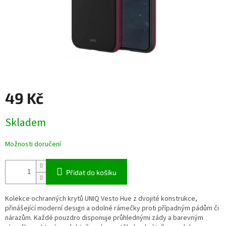
49 Kč
Měrná
Skladem
cena:
Možnosti doručení
Přidat do košíku
Kolekce ochranných krytů UNIQ Vesto Hue z dvojité konstrukce,
přinášející moderní design a odolné rámečky proti případným pádům či
nárazům. Každé pouzdro disponuje průhlednými zády a barevným