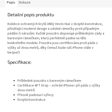
Popis
Diskuze
Detailní popis produktu
Kolekce ochranných krytů UNIQ Vesto Hue z dvojité konstrukce,
přinášející moderní design a odolné rámečky proti případným
pádům či nárazům. Každé pouzdro disponuje průhlednými zády a
barevným rámečkem, který perfektně padne na tělo
konkrétního modelu. Pouzdra jsou certifikována proti pádu z
výšky až dvou metrů, díky čemuž bude váš iPhone stále v
bezpečí.
Specifikace:
Průhledné pouzdro s barevným rámečkem
Certifikace 6FT Drop – ochrání iPhone i při pádu z výšky
dvou metrů
Přesně padnoucí výřezy
Dvojitá konstrukce